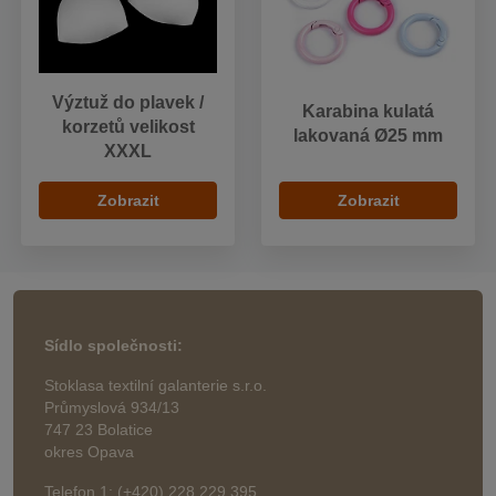
Výztuž do plavek /
Karabina kulatá
korzetů velikost
lakovaná Ø25 mm
XXXL
Zobrazit
Zobrazit
Sídlo společnosti:
Stoklasa textilní galanterie s.r.o.
Průmyslová 934/13
747 23 Bolatice
okres Opava
Telefon 1: (+420) 228 229 395