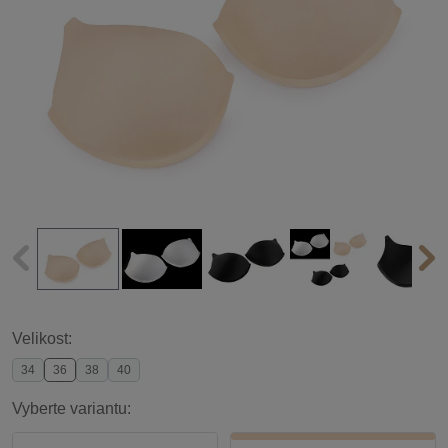
Velikost:
34
36
38
40
Vyberte variantu: