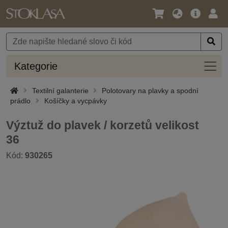
Jazyk
Hlavní
Přihl
/
nabídka
Měna
Kateg
Kategorie
Textilní galanterie
Polotovary na plavky a spodní
prádlo
Košíčky a vycpávky
Výztuž do plavek / korzetů velikost
36
Kód:
930265