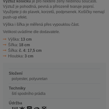
Výztuž košíčků
je pro některé ženy nedílnou součástí.
Výztuž je pohodlná, pevná a přirozeně tvaruje poprsí.
Využijete ji do plavek, korzetů, podprsenek. Košíčky nemají
push-up efekt.
Výška i šířka je měřená přes vypouklou část.
Velikost uvádíme dle dodavatele.
Výška:
13 cm
Šířka:
18 cm
Šířka:
č. 4: 17,5 cm
Hloubka:
3 cm
Složení
polyester, polyuretan
Techniky
šití spodního prádla
Údržba