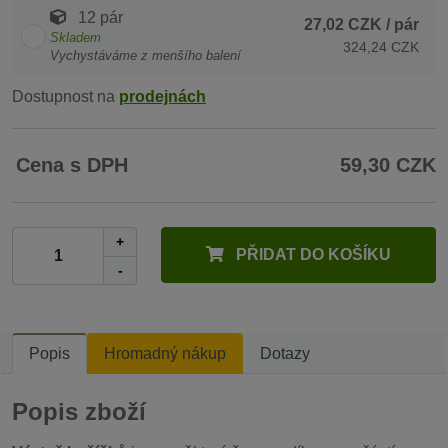
12 pár
27,02 CZK
/ pár
Skladem
324,24 CZK
Vychystáváme z menšího balení
Dostupnost na
prodejnách
Cena s DPH
59,30 CZK
+
PŘIDAT DO KOŠÍKU
-
Popis
Hromadný nákup
Dotazy
Popis zboží