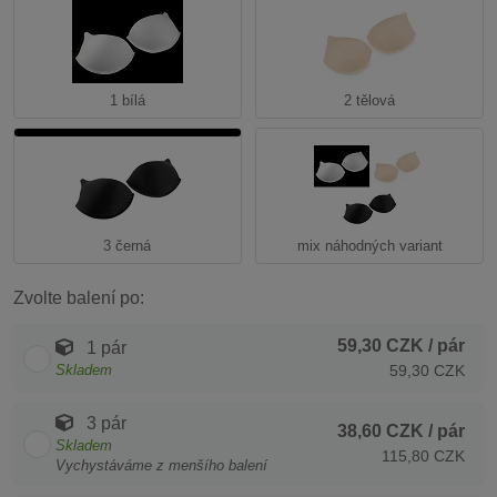
1 bílá
2 tělová
3 černá
mix náhodných variant
Zvolte balení po:
59,30 CZK
/ pár
1 pár
Skladem
59,30 CZK
3 pár
38,60 CZK
/ pár
Skladem
115,80 CZK
Vychystáváme z menšího balení