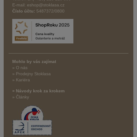
E-mail: eshop@stoklasa.cz
Číslo účtu:
5487372/0800
Mohlo by vás zajímat
» O nás
» Prodejny Stoklasa
» Kariéra
» Návody krok za krokem
» Články