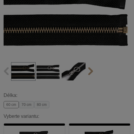
Délka:
60 cm
70 cm
80 cm
Vyberte variantu: