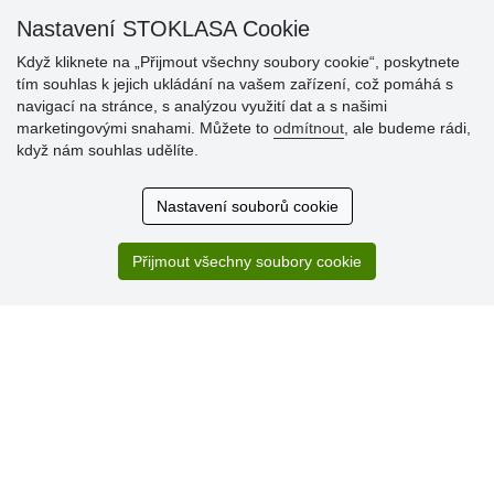
Nastavení STOKLASA Cookie
Když kliknete na „Přijmout všechny soubory cookie“, poskytnete
tím souhlas k jejich ukládání na vašem zařízení, což pomáhá s
navigací na stránce, s analýzou využití dat a s našimi
Hodnocení
marketingovými snahami. Můžete to
odmítnout
, ale budeme rádi,
zákazníků
když nám souhlas udělíte.
29.7.2026
Nastavení souborů cookie
Super obchod, kvalitní zboží za slušné ceny. Vřele
doporučuji.
Přijmout všechny soubory cookie
19.7.2026
Sortiment za fajn ceny a hlavně super rychlé dodání. Moc
děkuji!.
» Aktuálně 19084 recenzí
* Recenze neověřujeme