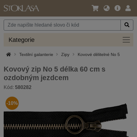
Jazyk
Hlavní
Přihl
/
nabídka
Měna
Kateg
Kategorie
Textilní galanterie
Zipy
Kovové dělitelné No 5
Kovový zip No 5 délka 60 cm s
ozdobným jezdcem
Kód:
580282
-10%