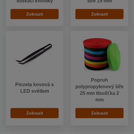
stiskací knoflíky
šíře 15 mm
Zobrazit
Zobrazit
Popruh
Pinzeta kovová s
polypropylenový šíře
LED světlem
25 mm tloušťka 2
mm
Zobrazit
Zobrazit