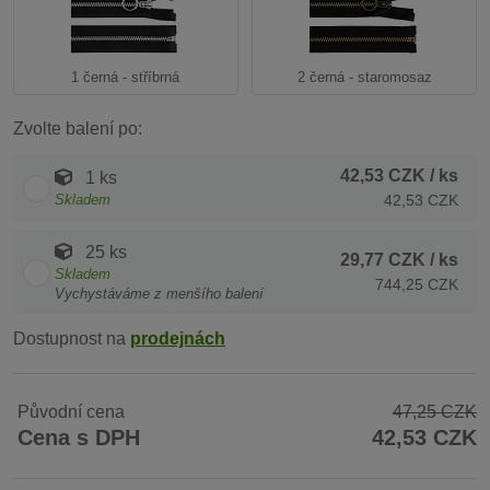
1 černá - stříbrná
2 černá - staromosaz
Zvolte balení po:
42,53 CZK
/ ks
1 ks
Skladem
42,53 CZK
25 ks
29,77 CZK
/ ks
Skladem
744,25 CZK
Vychystáváme z menšího balení
Dostupnost na
prodejnách
Původní cena
47,25 CZK
Cena s DPH
42,53 CZK