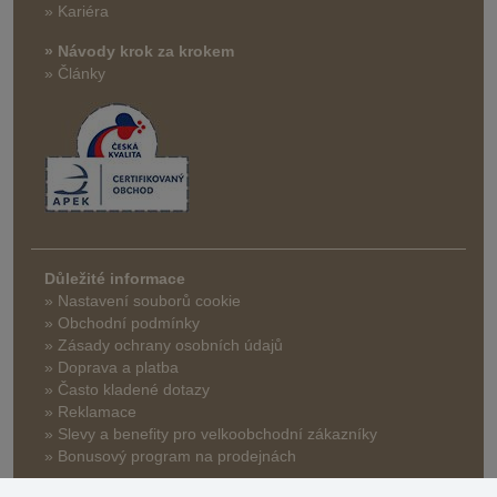
» Kariéra
» Návody krok za krokem
» Články
Důležité informace
» Nastavení souborů cookie
» Obchodní podmínky
» Zásady ochrany osobních údajů
» Doprava a platba
» Často kladené dotazy
» Reklamace
» Slevy a benefity pro velkoobchodní zákazníky
» Bonusový program na prodejnách