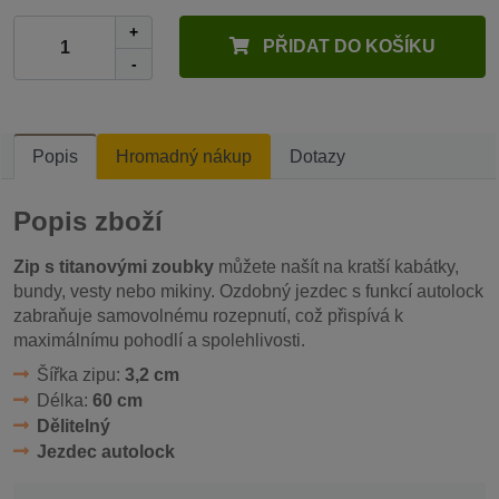
+
PŘIDAT DO KOŠÍKU
-
Popis
Hromadný nákup
Dotazy
Popis zboží
Zip s titanovými zoubky
můžete našít na kratší kabátky,
bundy, vesty nebo mikiny. Ozdobný jezdec s funkcí autolock
zabraňuje samovolnému rozepnutí, což přispívá k
maximálnímu pohodlí a spolehlivosti.
Šířka zipu:
3,2 cm
Délka:
60 cm
Dělitelný
Jezdec autolock