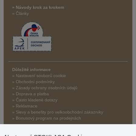
» Návody krok za krokem
» Články
Důležité informace
» Nastavení souborů cookie
» Obchodní podmínky
» Zásady ochrany osobních údajů
» Doprava a platba
» Často kladené dotazy
» Reklamace
» Slevy a benefity pro velkoobchodní zákazníky
» Bonusový program na prodejnách