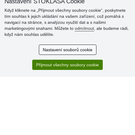
Nastavení STOKLASA Cookie
Když kliknete na „Přijmout všechny soubory cookie“, poskytnete
tím souhlas k jejich ukládání na vašem zařízení, což pomáhá s
navigací na stránce, s analýzou využití dat a s našimi
Hodnocení
marketingovými snahami. Můžete to
odmítnout
, ale budeme rádi,
zákazníků
když nám souhlas udělíte.
29.7.2026
Nastavení souborů cookie
Super obchod, kvalitní zboží za slušné ceny. Vřele
doporučuji.
Přijmout všechny soubory cookie
19.7.2026
Sortiment za fajn ceny a hlavně super rychlé dodání. Moc
děkuji!.
» Aktuálně 19084 recenzí
* Recenze neověřujeme