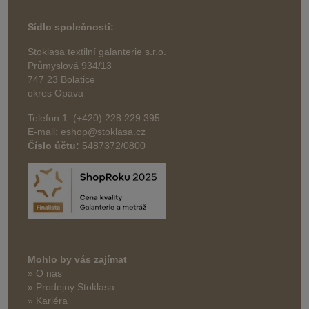
Sídlo společnosti:
Stoklasa textilní galanterie s.r.o.
Průmyslová 934/13
747 23 Bolatice
okres Opava
Telefon 1: (+420) 228 229 395
E-mail: eshop@stoklasa.cz
Číslo účtu:
5487372/0800
Mohlo by vás zajímat
» O nás
» Prodejny Stoklasa
» Kariéra