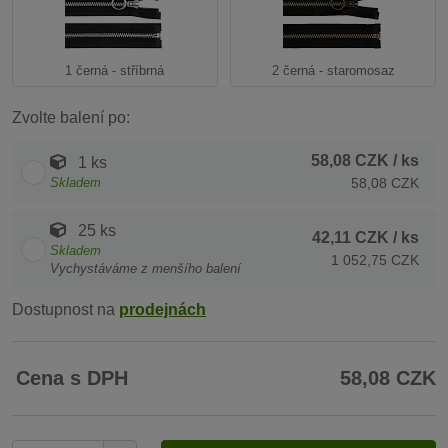
1 černá - stříbrná
2 černá - staromosaz
Zvolte balení po:
58,08 CZK
/ ks
1 ks
Skladem
58,08 CZK
25 ks
42,11 CZK
/ ks
Skladem
1 052,75 CZK
Vychystáváme z menšího balení
Dostupnost na
prodejnách
Cena s DPH
58,08 CZK