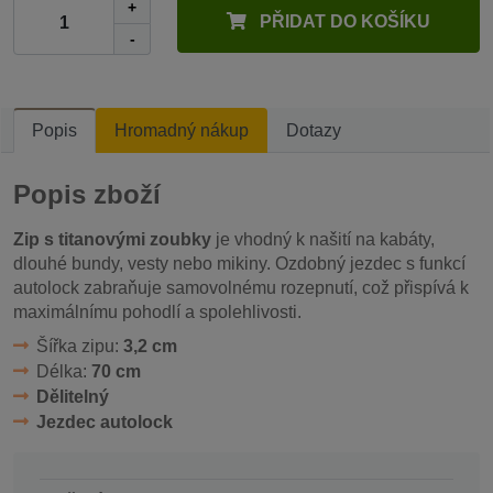
+
PŘIDAT DO KOŠÍKU
-
Popis
Hromadný nákup
Dotazy
Popis zboží
Zip s titanovými zoubky
je vhodný k našití na kabáty,
dlouhé bundy, vesty nebo mikiny. Ozdobný jezdec s funkcí
autolock zabraňuje samovolnému rozepnutí, což přispívá k
maximálnímu pohodlí a spolehlivosti.
Šířka zipu:
3,2 cm
Délka:
70 cm
Dělitelný
Jezdec autolock