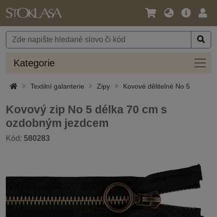
Jazyk
Hlavní
Přihl
/
nabídka
Měna
Kateg
Kategorie
Textilní galanterie
Zipy
Kovové dělitelné No 5
Kovový zip No 5 délka 70 cm s
ozdobným jezdcem
Kód:
580283