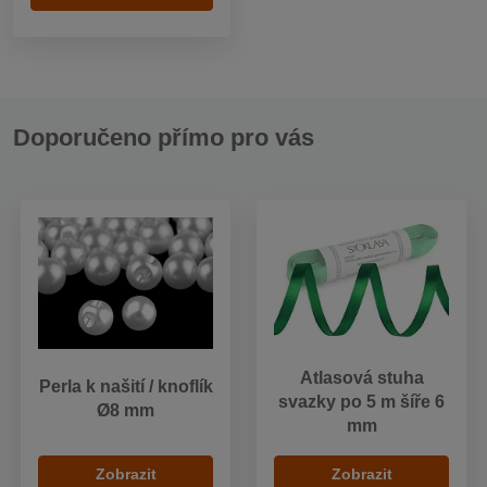
Doporučeno přímo pro vás
Atlasová stuha
Perla k našití / knoflík
svazky po 5 m šíře 6
Ø8 mm
mm
Zobrazit
Zobrazit