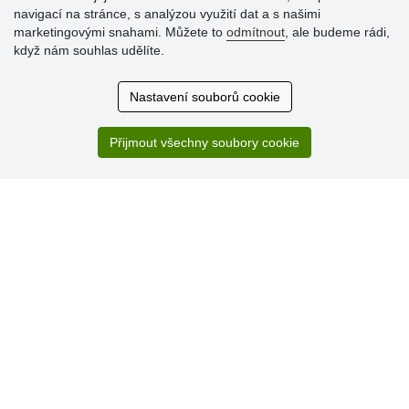
navigací na stránce, s analýzou využití dat a s našimi
Hodnocení
marketingovými snahami. Můžete to
odmítnout
, ale budeme rádi,
zákazníků
když nám souhlas udělíte.
29.7.2026
Nastavení souborů cookie
Super obchod, kvalitní zboží za slušné ceny. Vřele
doporučuji.
Přijmout všechny soubory cookie
19.7.2026
Sortiment za fajn ceny a hlavně super rychlé dodání. Moc
děkuji!.
» Aktuálně 19084 recenzí
* Recenze neověřujeme