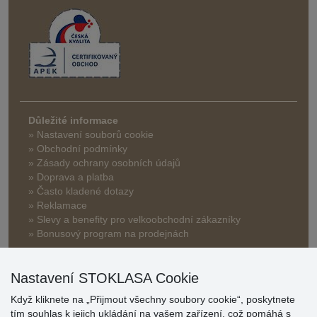
Důležité informace
» Nastavení souborů cookie
» Obchodní podmínky
» Zásady ochrany osobních údajů
» Doprava a platba
» Často kladené dotazy
» Reklamace
» Slevy a benefity pro velkoobchodní zákazníky
» Bonusový program na prodejnách
Nastavení STOKLASA Cookie
Když kliknete na „Přijmout všechny soubory cookie“, poskytnete
tím souhlas k jejich ukládání na vašem zařízení, což pomáhá s