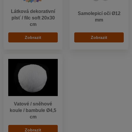
Látková dekorativní
Samolepicí oči Ø12
plsť / filc soft 20x30
mm
cm
Zobrazit
Zobrazit
Vatové / sněhové
koule / bambule Ø4,5
cm
Zobrazit