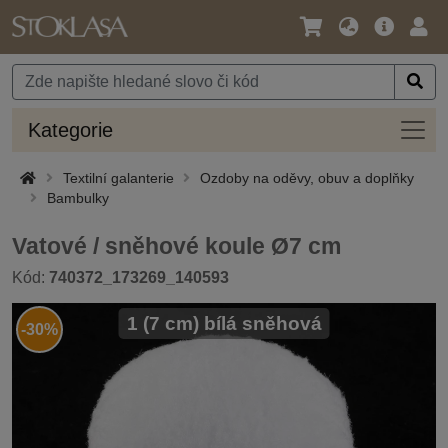
Jazyk
Hlavní
Přihl
/
nabídka
Měna
Kateg
Kategorie
Textilní galanterie
Ozdoby na oděvy, obuv a doplňky
Bambulky
Vatové / sněhové koule Ø7 cm
Kód:
740372_173269_140593
1 (7 cm) bílá sněhová
-30%