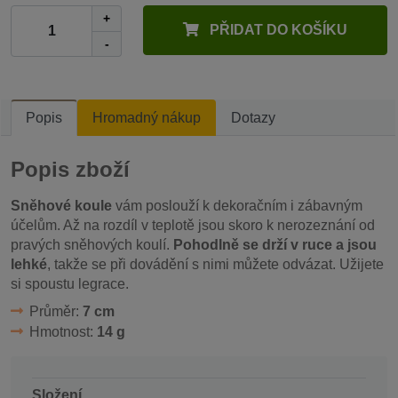
+
PŘIDAT DO KOŠÍKU
-
Popis
Hromadný nákup
Dotazy
Popis zboží
Sněhové koule
vám poslouží k dekoračním i zábavným
účelům. Až na rozdíl v teplotě jsou skoro k nerozeznání od
pravých sněhových koulí.
Pohodlně se drží v ruce a jsou
lehké
, takže se při dovádění s nimi můžete odvázat. Užijete
si spoustu legrace.
Průměr:
7 cm
Hmotnost:
14 g
Složení