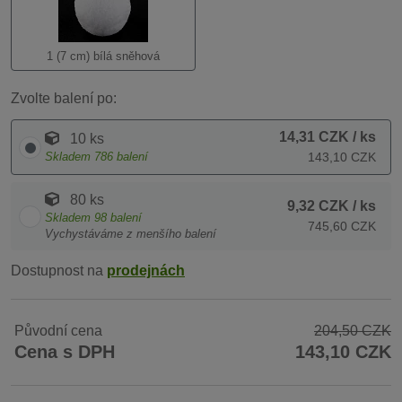
1 (7 cm) bílá sněhová
Zvolte balení po:
14,31 CZK
/ ks
10 ks
Skladem
786
balení
143,10 CZK
80 ks
9,32 CZK
/ ks
Skladem
98
balení
745,60 CZK
Vychystáváme z menšího balení
Dostupnost na
prodejnách
Původní cena
204,50 CZK
Cena s DPH
143,10 CZK