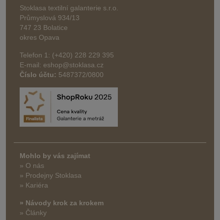
Stoklasa textilní galanterie s.r.o.
Průmyslová 934/13
747 23 Bolatice
okres Opava
Telefon 1: (+420) 228 229 395
E-mail: eshop@stoklasa.cz
Číslo účtu:
5487372/0800
Mohlo by vás zajímat
» O nás
» Prodejny Stoklasa
» Kariéra
» Návody krok za krokem
» Články