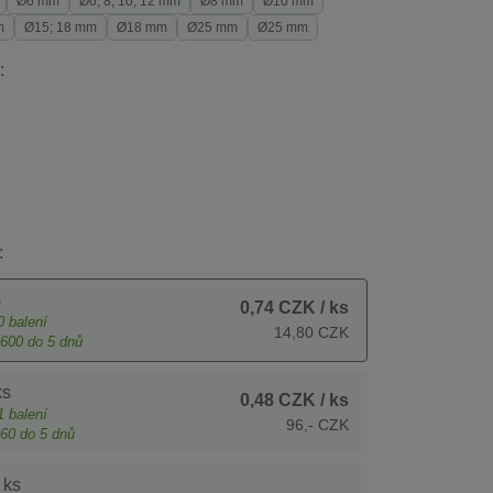
Ø6 mm
Ø6; 8; 10; 12 mm
Ø8 mm
Ø10 mm
m
Ø15; 18 mm
Ø18 mm
Ø25 mm
Ø25 mm
:
:
s
0,74 CZK
/ ks
0
balení
14,80 CZK
600
do 5 dnů
ks
0,48 CZK
/ ks
1
balení
96,- CZK
60
do 5 dnů
 ks