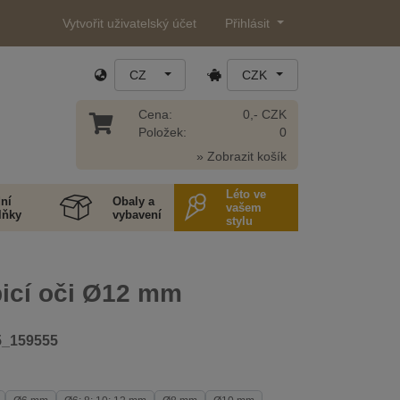
Vytvořit uživatelský účet
Přihlásit
CZ
CZK
Cena:
0,- CZK
Položek:
0
» Zobrazit košík
Léto ve
ní
Obaly a
vašem
lňky
vybavení
stylu
icí oči Ø12 mm
5_159555