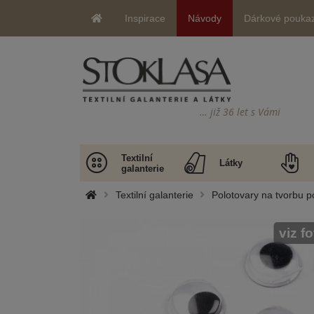
Inspirace
Návody
Dárkové pouka
… již 36 let s Vámi
Textilní
Látky
galanterie
Textilní galanterie
Polotovary na tvorbu p
viz f