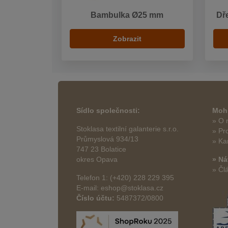
Bambulka Ø25 mm
Dř
Zobrazit
Sídlo společnosti:
Mohl
» O 
Stoklasa textilní galanterie s.r.o.
» Pr
Průmyslová 934/13
» Ka
747 23 Bolatice
okres Opava
» Ná
» Čl
Telefon 1: (+420) 228 229 395
E-mail: eshop@stoklasa.cz
Číslo účtu:
5487372/0800