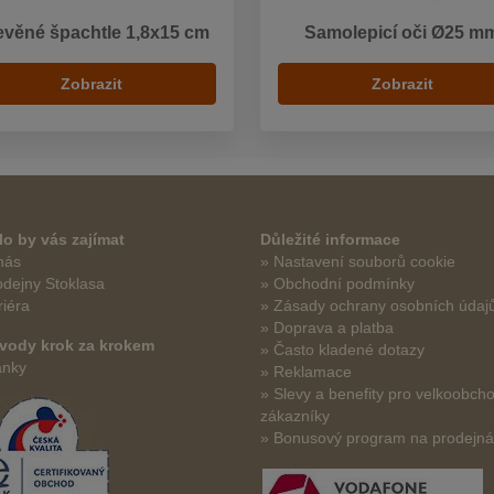
evěné špachtle 1,8x15 cm
Samolepicí oči Ø25 m
Zobrazit
Zobrazit
o by vás zajímat
Důležité informace
nás
» Nastavení souborů cookie
odejny Stoklasa
» Obchodní podmínky
riéra
» Zásady ochrany osobních údaj
» Doprava a platba
vody krok za krokem
» Často kladené dotazy
ánky
» Reklamace
» Slevy a benefity pro velkoobch
zákazníky
» Bonusový program na prodejn