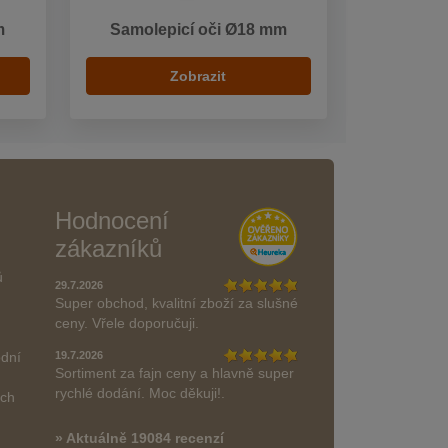
m
Samolepicí oči Ø18 mm
Zobrazit
Hodnocení
zákazníků
ů
29.7.2026
Super obchod, kvalitní zboží za slušné
ceny. Vřele doporučuji.
odní
19.7.2026
Sortiment za fajn ceny a hlavně super
rychlé dodání. Moc děkuji!.
ách
» Aktuálně 19084 recenzí