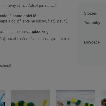
en správný výraz. Záleží jen na vaší
Složení
patřená
samolepicí fólií.
apír a oči přilepte na suchý, čistý, pevný
Techniky
 přání technikou
scrapbooking
.
šný počet kusů v závislosti na výrobním a
Dovozce
echnutí