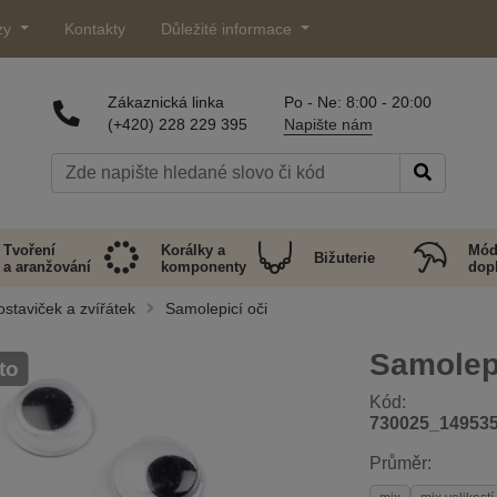
zy
Kontakty
Důležité informace
Zákaznická linka
Po - Ne: 8:00 - 20:00
(+420) 228 229 395
Napište nám
Tvoření
Korálky a
Mód
Bižuterie
a aranžování
komponenty
dop
ostaviček a zvířátek
Samolepicí oči
Samolep
oto
Kód:
730025_14953
Průměr: