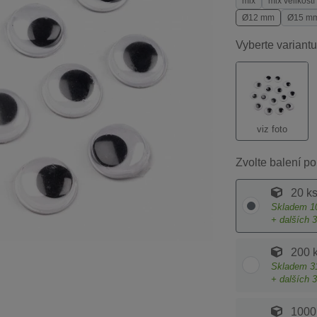
mix
mix velikostí
Ø12 mm
Ø15 m
Vyberte variantu
viz foto
Zvolte balení po
20 k
Skladem
1
+ dalších
3
200 
Skladem
3
+ dalších
3
1000