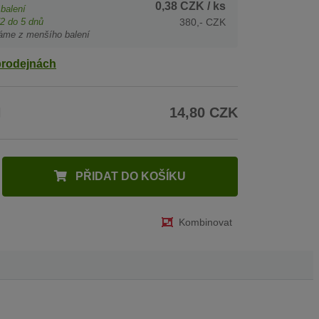
0,38 CZK
/ ks
balení
2
do 5 dnů
380,- CZK
áme z menšího balení
prodejnách
H
14,80 CZK
PŘIDAT DO KOŠÍKU
Kombinovat