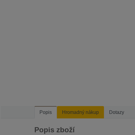
Popis
Hromadný nákup
Dotazy
Popis zboží