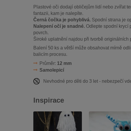
Plastové oči dodají obličejům lidí nebo zvířat t
fantazii, kam je nalepíte.
Černá čočka je pohyblivá.
Spodní strana je o
Nalepení očí je snadné.
Odlepte spodní krycí p
povrch.
Široké uplatnění najdou při tvorbě originálních
Balení 50 ks a větší může obsahovat mírně odli
balicím procesu.
Průměr:
12 mm
Samolepicí
Nevhodné pro děti do 3 let - nebezpečí vd
Inspirace