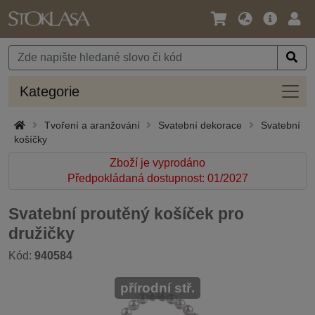
Jazyk
Hlavní
Přihl
/
nabídka
Měna
Kateg
Kategorie
Tvoření a aranžování
Svatební dekorace
Svatební
košíčky
Zboží je vyprodáno
Předpokládaná dostupnost: 01/2027
Svatební proutěný košíček pro
družičky
Kód:
940584
přírodní stř.