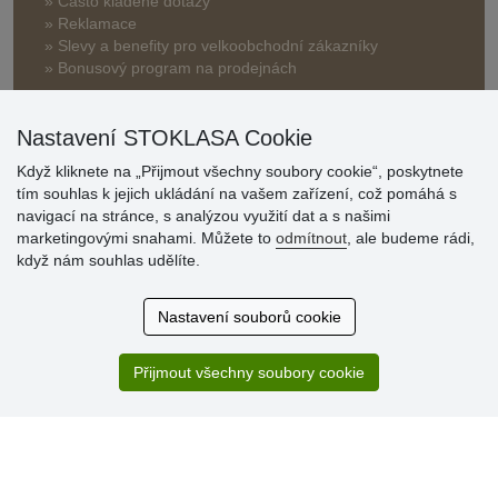
» Často kladené dotazy
» Reklamace
» Slevy a benefity pro velkoobchodní zákazníky
» Bonusový program na prodejnách
Nastavení STOKLASA Cookie
Když kliknete na „Přijmout všechny soubory cookie“, poskytnete
tím souhlas k jejich ukládání na vašem zařízení, což pomáhá s
navigací na stránce, s analýzou využití dat a s našimi
Hodnocení
marketingovými snahami. Můžete to
odmítnout
, ale budeme rádi,
zákazníků
když nám souhlas udělíte.
29.7.2026
Nastavení souborů cookie
Super obchod, kvalitní zboží za slušné ceny. Vřele
doporučuji.
Přijmout všechny soubory cookie
19.7.2026
Sortiment za fajn ceny a hlavně super rychlé dodání. Moc
děkuji!.
» Aktuálně 19084 recenzí
* Recenze neověřujeme