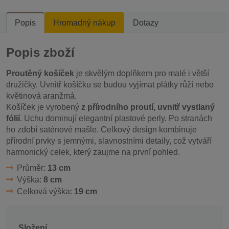
Popis
Hromadný nákup
Dotazy
Popis zboží
Proutěný košíček
je skvělým doplňkem pro malé i větší
družičky. Uvnitř košíčku se budou vyjímat plátky růží nebo
květinová aranžmá.
Košíček je vyrobený
z přírodního proutí, uvnitř vystlaný
fólií
. Uchu dominují elegantní plastové perly. Po stranách
ho zdobí saténové mašle. Celkový design kombinuje
přírodní prvky s jemnými, slavnostními detaily, což vytváří
harmonický celek, který zaujme na první pohled.
Průměr:
13 cm
Výška:
8 cm
Celková výška:
19 cm
Složení