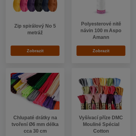
Polyesterové nitě
Zip spirálový No 5
návin 100 m Aspo
metráž
Amann
Zobrazit
Zobrazit
Chlupaté drátky na
Vyšívací příze DMC
tvoření Ø6 mm délka
Mouliné Spécial
cca 30 cm
Cotton