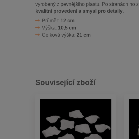
vyrobený z pevnějšího plastu. Po stranách ho 
kvalitní provedení a smysl pro detaily
.
Průměr:
12 cm
Výška:
10,5 cm
Celková výška:
21 cm
Související zboží