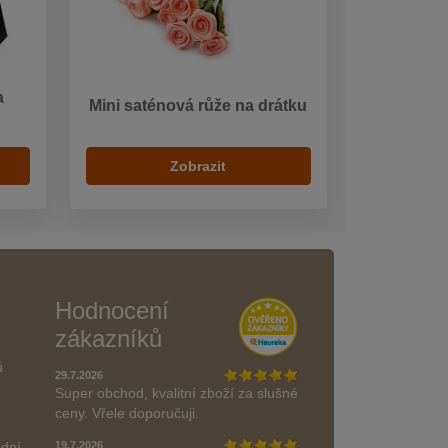
a
Mini saténová růže na drátku
Zobrazit
Hodnocení
zákazníků
ů
29.7.2026
Super obchod, kvalitní zboží za slušné
ceny. Vřele doporučuji.
odní
19.7.2026