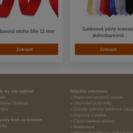
Saténová párty kravat
lasová stuha šíře 12 mm
jednobarevná
Zobrazit
Zobrazit
o by vás zajímat
Důležité informace
nás
» Nastavení souborů cookie
odejny Stoklasa
» Obchodní podmínky
riéra
» Zásady ochrany osobních údaj
» Doprava a platba
vody krok za krokem
» Často kladené dotazy
ánky
» Reklamace
» Slevy a benefity pro velkoobch