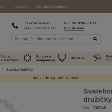
zy
Kontakty
Důležité informace
Zákaznická linka
Po - Ne: 8:00 - 20:00
(+420) 228 229 395
Napište nám
Tvoření
Korálky a
Mód
Bižuterie
a aranžování
komponenty
dop
Svatební košíčky
pouze do vyprodání zásob
Svatební
družičky
Kód:
930848