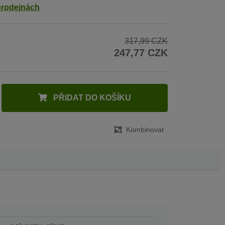
prodejnách
317,99 CZK
H
247,77 CZK
PŘIDAT DO KOŠÍKU
Kombinovat