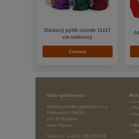
Dárkový pytlík rozměr 11x17
At
cm saténový
Zobrazit
Sídlo společnosti:
Mohl
» O 
Stoklasa textilní galanterie s.r.o.
» Pr
Průmyslová 934/13
» Ka
747 23 Bolatice
okres Opava
» Ná
» Čl
Telefon 1: (+420) 228 229 395