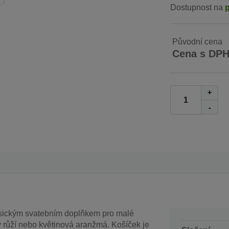
Dostupnost na
Původní cena
Cena s DP
+
-
asickým svatebním doplňkem pro malé
ky růží nebo květinová aranžmá. Košíček je