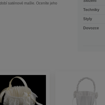
Složení
zdobí saténové mašle. Oceníte jeho
Techniky
Styly
Dovozce