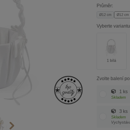
Průměr:
Ø12 cm
Ø12 cm
Vyberte variantu
1 bílá
Zvolte balení po
1 ks
Skladem
3 ks
Skladem
Vychystáv