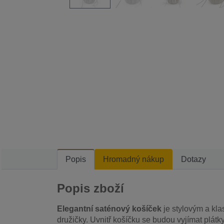
Popis
Hromadný nákup
Dotazy
Popis zboží
Elegantní saténový košíček
je stylovým a kl
družičky. Uvnitř košíčku se budou vyjímat plát