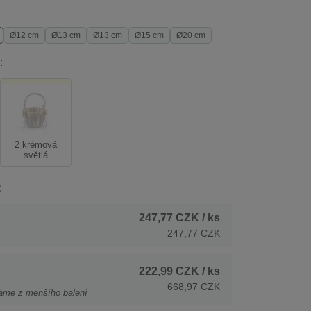
Ø12 cm
Ø13 cm
Ø13 cm
Ø15 cm
Ø20 cm
:
2 krémová
světlá
:
247,77 CZK
/ ks
247,77 CZK
222,99 CZK
/ ks
668,97 CZK
áme z menšího balení