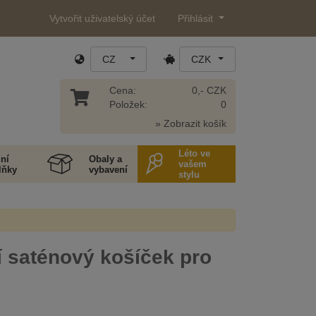
Vytvořit uživatelský účet
Přihlásit
CZ
CZK
Cena:
0,- CZK
Položek:
0
» Zobrazit košík
Léto ve
ní
Obaly a
vašem
lňky
vybavení
stylu
 saténový košíček pro