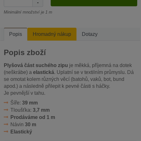
-
Minimální množství je 1 m
Popis
Hromadný nákup
Dotazy
Popis zboží
Plyšová část suchého zipu
je měkká, příjemná na dotek
(neškrábe) a
elastická
. Uplatní se v textilním průmyslu. Dá
se omotat kolem různých věcí (batohů, vaků, bot, bund
apod.) a následně přilepit k pevné části s háčky.
Je pevnější v tahu.
Šíře:
39 mm
Tloušťka:
3,7 mm
Prodáváme od 1 m
Návin
30 m
Elastický