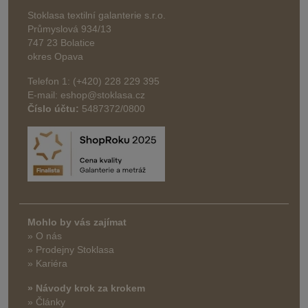
Stoklasa textilní galanterie s.r.o.
Průmyslová 934/13
747 23 Bolatice
okres Opava
Telefon 1: (+420) 228 229 395
E-mail: eshop@stoklasa.cz
Číslo účtu:
5487372/0800
Mohlo by vás zajímat
» O nás
» Prodejny Stoklasa
» Kariéra
» Návody krok za krokem
» Články