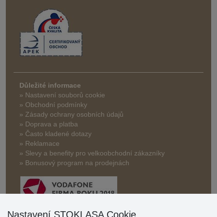
Důležité informace
» Nastavení souborů cookie
» Obchodní podmínky
» Zásady ochrany osobních údajů
» Doprava a platba
» Často kladené dotazy
» Reklamace
» Slevy a benefity pro velkoobchodní zákazníky
» Bonusový program na prodejnách
Nastavení STOKLASA Cookie