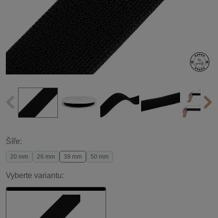
Šíře:
20 mm
26 mm
39 mm
50 mm
Vyberte variantu: