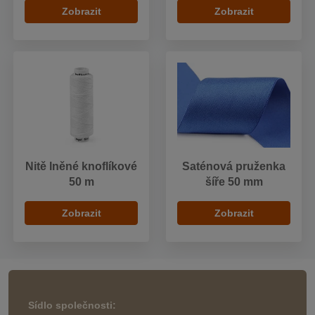
Zobrazit
Zobrazit
Nitě lněné knoflíkové
Saténová pruženka
50 m
šíře 50 mm
Zobrazit
Zobrazit
Sídlo společnosti: