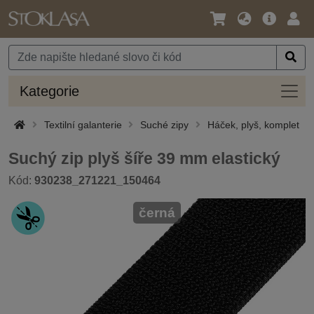
Jazyk
Hlavní
Přihl
/
nabídka
Měna
Kateg
Kategorie
Textilní galanterie
Suché zipy
Háček, plyš, komplet
Suchý zip plyš šíře 39 mm elastický
Kód:
930238_271221_150464
černá