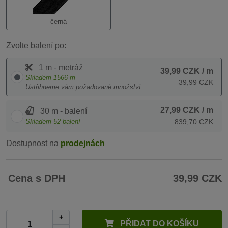
černá
Zvolte balení po:
1 m - metráž
39,99 CZK
/ m
Skladem
1566
m
39,99 CZK
Ustřihneme vám požadované množství
27,99 CZK
/ m
30 m - balení
Skladem
52
balení
839,70 CZK
Dostupnost na
prodejnách
Cena s DPH
39,99 CZK
+
PŘIDAT DO KOŠÍKU