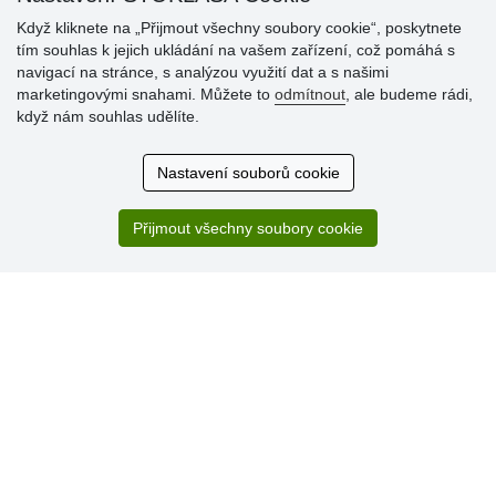
Když kliknete na „Přijmout všechny soubory cookie“, poskytnete
Hodnocení
tím souhlas k jejich ukládání na vašem zařízení, což pomáhá s
zákazníků
navigací na stránce, s analýzou využití dat a s našimi
marketingovými snahami. Můžete to
odmítnout
, ale budeme rádi,
29.7.2026
když nám souhlas udělíte.
Super obchod, kvalitní zboží za slušné ceny. Vřele
doporučuji.
Nastavení souborů cookie
19.7.2026
Sortiment za fajn ceny a hlavně super rychlé dodání. Moc
děkuji!.
Přijmout všechny soubory cookie
» Aktuálně 19084 recenzí
* Recenze neověřujeme