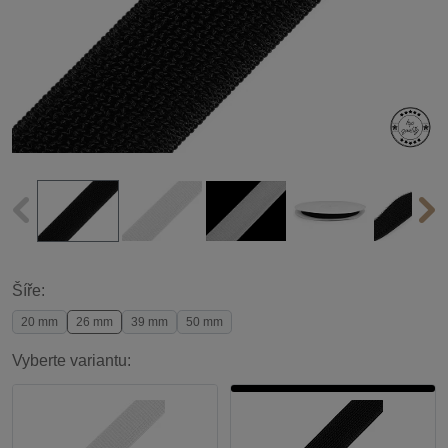
Šíře:
20 mm
26 mm
39 mm
50 mm
Vyberte variantu: