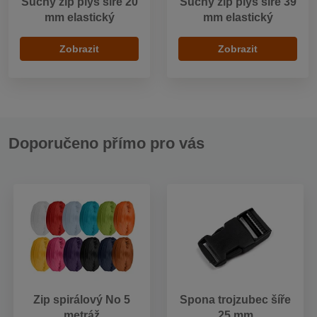
Suchý zip plyš šíře 20
Suchý zip plyš šíře 39
mm elastický
mm elastický
Zobrazit
Zobrazit
Doporučeno přímo pro vás
Zip spirálový No 5
Spona trojzubec šíře
metráž
25 mm