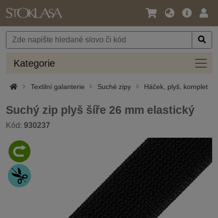
Jazyk
Hlavní
Přihl
/
nabídka
Měna
Kateg
Kategorie
Textilní galanterie
Suché zipy
Háček, plyš, komplet
Suchý zip plyš šíře 26 mm elastický
Kód:
930237