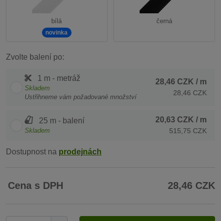
bílá
černá
novinka
Zvolte balení po:
1 m - metráž
28,46 CZK
/ m
Skladem
28,46 CZK
Ustřihneme vám požadované množství
20,63 CZK
/ m
25 m - balení
Skladem
515,75 CZK
Dostupnost na
prodejnách
Cena s DPH
28,46 CZK