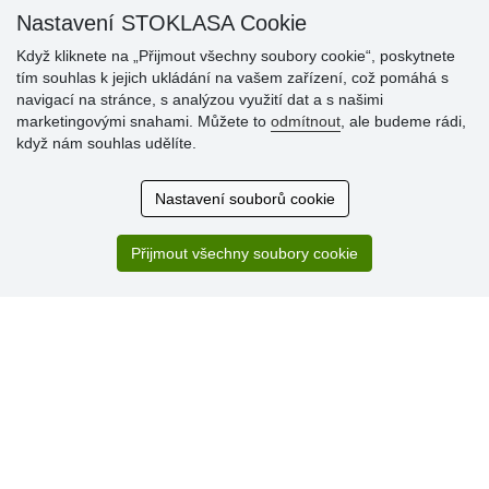
Nastavení STOKLASA Cookie
Když kliknete na „Přijmout všechny soubory cookie“, poskytnete
Hodnocení
tím souhlas k jejich ukládání na vašem zařízení, což pomáhá s
zákazníků
navigací na stránce, s analýzou využití dat a s našimi
marketingovými snahami. Můžete to
odmítnout
, ale budeme rádi,
29.7.2026
když nám souhlas udělíte.
Super obchod, kvalitní zboží za slušné ceny. Vřele
doporučuji.
Nastavení souborů cookie
19.7.2026
Sortiment za fajn ceny a hlavně super rychlé dodání. Moc
děkuji!.
Přijmout všechny soubory cookie
» Aktuálně 19084 recenzí
* Recenze neověřujeme