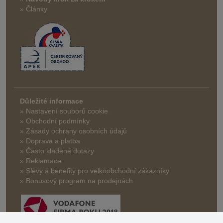
» Články
Důležité informace
» Nastavení souborů cookie
» Obchodní podmínky
» Zásady ochrany osobních údajů
» Doprava a platba
» Často kladené dotazy
» Reklamace
» Slevy a benefity pro velkoobchodní zákazníky
» Bonusový program na prodejnách