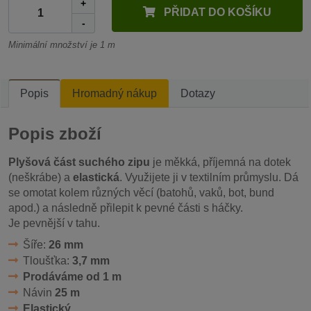
+
PŘIDAT DO KOŠÍKU
-
Minimální množství je 1 m
Popis
Hromadný nákup
Dotazy
Popis zboží
Plyšová část suchého zipu
je měkká, příjemná na dotek
(neškrábe) a
elastická
. Využijete ji v textilním průmyslu. Dá
se omotat kolem různých věcí (batohů, vaků, bot, bund
apod.) a následně přilepit k pevné části s háčky.
Je pevnější v tahu.
Šíře:
26 mm
Tloušťka:
3,7 mm
Prodáváme od 1 m
Návin
25 m
Elastický