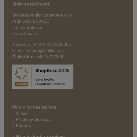
Sídlo společnosti:
Stoklasa textilní galanterie s.r.o.
Průmyslová 934/13
747 23 Bolatice
okres Opava
Telefon 1: (+420) 228 229 395
E-mail: eshop@stoklasa.cz
Číslo účtu:
5487372/0800
Mohlo by vás zajímat
» O nás
» Prodejny Stoklasa
» Kariéra
» Návody krok za krokem