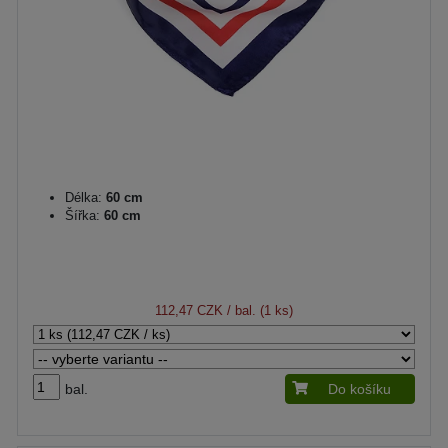
Délka:
60 cm
Šířka:
60 cm
112,47 CZK
/ bal. (1 ks)
bal.
Do košíku