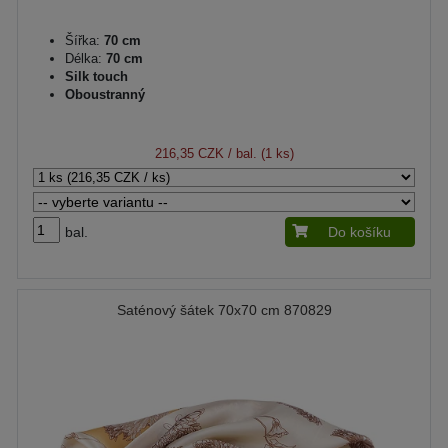
Šířka:
70 cm
Délka:
70 cm
Silk touch
Oboustranný
216,35 CZK
/ bal. (1 ks)
bal.
Do košíku
Saténový šátek 70x70 cm 870829