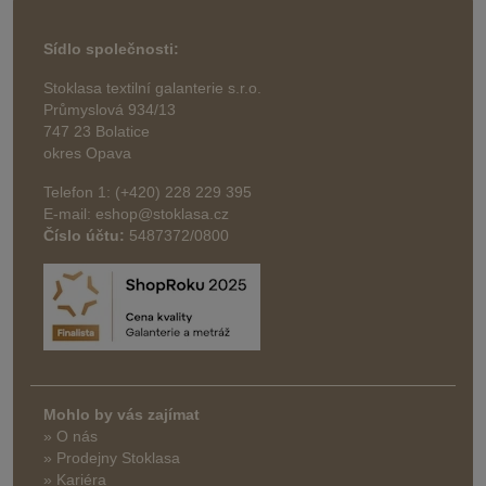
Sídlo společnosti:
Stoklasa textilní galanterie s.r.o.
Průmyslová 934/13
747 23 Bolatice
okres Opava
Telefon 1: (+420) 228 229 395
E-mail: eshop@stoklasa.cz
Číslo účtu:
5487372/0800
Mohlo by vás zajímat
» O nás
» Prodejny Stoklasa
» Kariéra