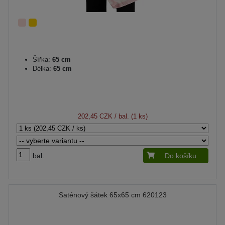
Šířka:
65 cm
Délka:
65 cm
202,45 CZK
/ bal. (1 ks)
bal.
Do košíku
Saténový šátek 65x65 cm 620123