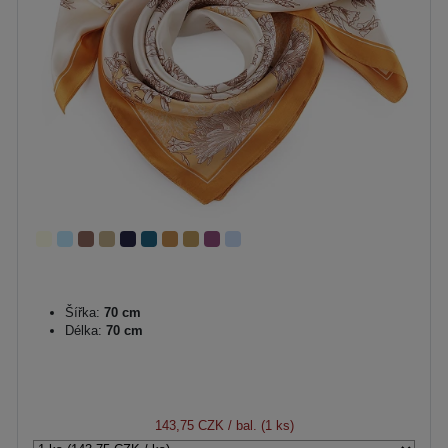
Šířka:
70 cm
Délka:
70 cm
143,75 CZK
/ bal. (1 ks)