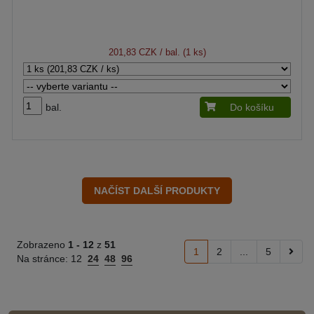
201,83 CZK
/ bal. (1 ks)
bal.
Do košíku
Zobrazeno
1 -
12
z
51
1
2
...
5
Na stránce:
12
24
48
96