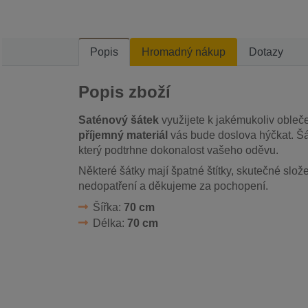
Popis
Hromadný nákup
Dotazy
Popis zboží
Saténový šátek
využijete k jakémukoliv obleč
příjemný materiál
vás bude doslova hýčkat. Šá
který podtrhne dokonalost vašeho oděvu.
Některé šátky mají špatné štítky, skutečné slož
nedopatření a děkujeme za pochopení.
Šířka:
70 cm
Délka:
70 cm