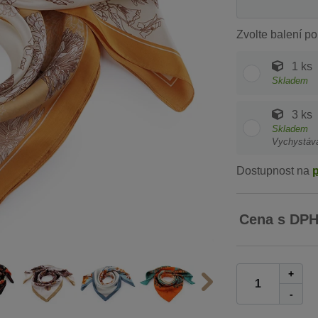
Zvolte balení po
1 ks
Skladem
3 ks
Skladem
Vychystáv
Dostupnost na
Cena s DP
+
-