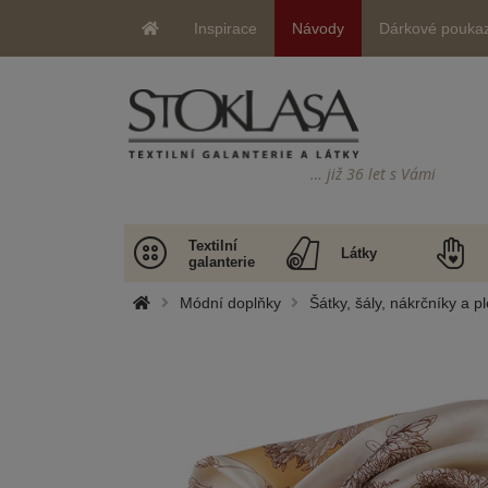
Inspirace
Návody
Dárkové pouka
… již 36 let s Vámi
Textilní
Látky
galanterie
Módní doplňky
Šátky, šály, nákrčníky a p