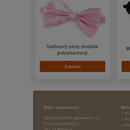
Saténový párty motýlek
M
jednobarevný
Zobrazit
Sídlo společnosti:
Mohl
» O 
Stoklasa textilní galanterie s.r.o.
» Pr
Průmyslová 934/13
» Ka
747 23 Bolatice