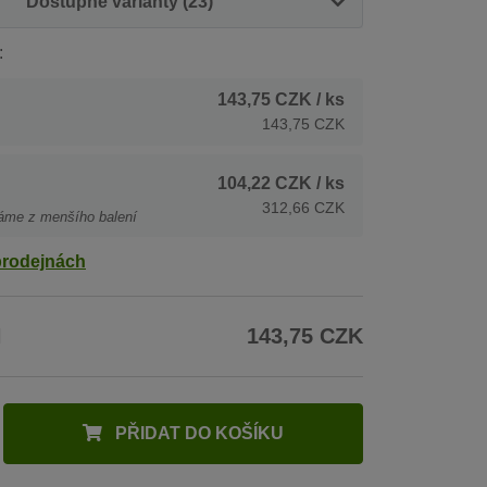
Dostupné varianty (23)
:
143,75 CZK
/ ks
143,75 CZK
104,22 CZK
/ ks
312,66 CZK
áme z menšího balení
prodejnách
H
143,75 CZK
PŘIDAT DO KOŠÍKU