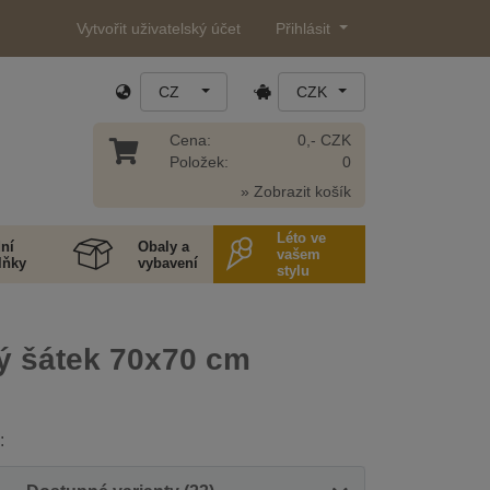
Vytvořit uživatelský účet
Přihlásit
CZ
CZK
Cena:
0,- CZK
Položek:
0
» Zobrazit košík
Léto ve
ní
Obaly a
vašem
lňky
vybavení
stylu
ý šátek 70x70 cm
: