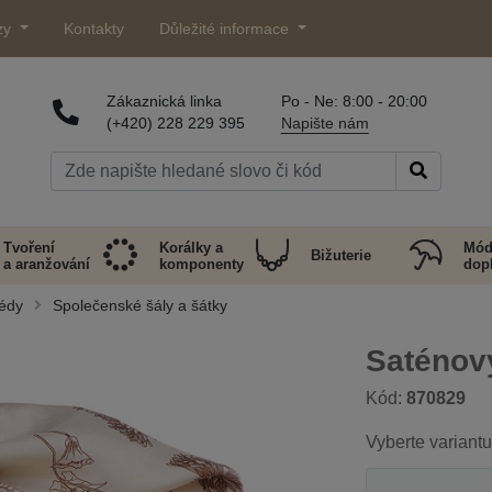
zy
Kontakty
Důležité informace
Zákaznická linka
Po - Ne: 8:00 - 20:00
(+420) 228 229 395
Napište nám
Tvoření
Korálky a
Mód
Bižuterie
a aranžování
komponenty
dop
lédy
Společenské šály a šátky
Saténov
Kód:
870829
Vyberte variantu