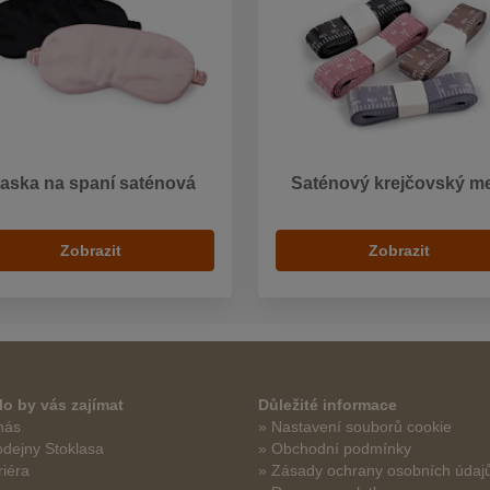
aska na spaní saténová
Saténový krejčovský me
Zobrazit
Zobrazit
o by vás zajímat
Důležité informace
nás
» Nastavení souborů cookie
odejny Stoklasa
» Obchodní podmínky
riéra
» Zásady ochrany osobních údaj