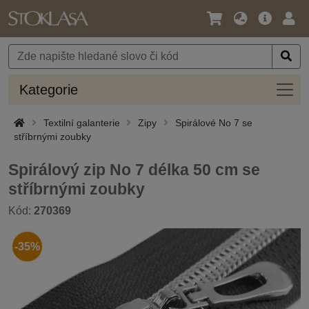
Jazyk
Hlavní
Přihl
/
nabídka
Měna
Kateg
Kategorie
Textilní galanterie
Zipy
Spirálové No 7 se
stříbrnými zoubky
Spirálový zip No 7 délka 50 cm se
stříbrnými zoubky
Kód:
270369
-35%