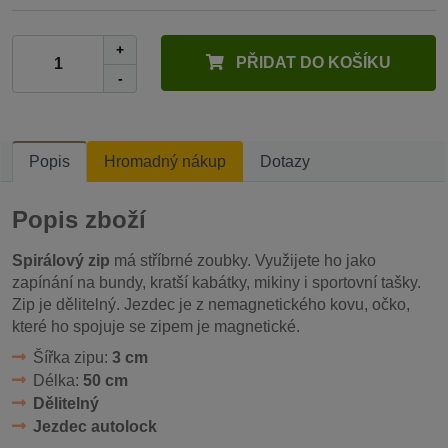
+
PŘIDAT DO KOŠÍKU
-
Popis
Hromadný nákup
Dotazy
Popis zboží
Spirálový zip
má stříbrné zoubky. Využijete ho jako
zapínání na bundy, kratší kabátky, mikiny i sportovní tašky.
Zip je dělitelný. Jezdec je z nemagnetického kovu, očko,
které ho spojuje se zipem je magnetické.
Šířka zipu:
3 cm
Délka:
50 cm
Dělitelný
Jezdec autolock