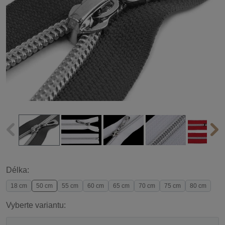
Délka:
18 cm
50 cm
55 cm
60 cm
65 cm
70 cm
75 cm
80 cm
Vyberte variantu: