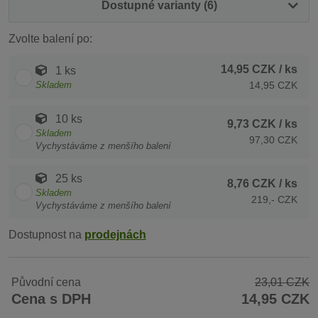
Dostupné varianty (6)
Zvolte balení po:
14,95 CZK
/ ks
1 ks
Skladem
14,95 CZK
10 ks
9,73 CZK
/ ks
Skladem
97,30 CZK
Vychystáváme z menšího balení
25 ks
8,76 CZK
/ ks
Skladem
219,- CZK
Vychystáváme z menšího balení
Dostupnost na
prodejnách
Původní cena
23,01 CZK
Cena s DPH
14,95 CZK