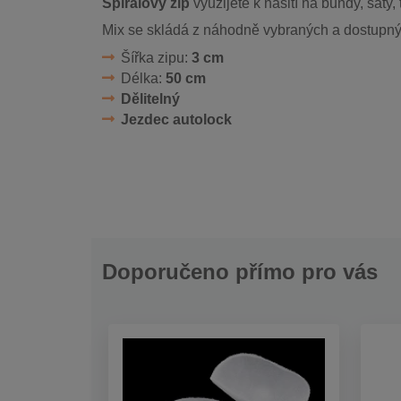
Spirálový zip
využijete k našití na bundy, šaty, 
Mix se skládá z náhodně vybraných a dostupných
Šířka zipu:
3 cm
Délka:
50 cm
Dělitelný
Jezdec autolock
Doporučeno přímo pro vás