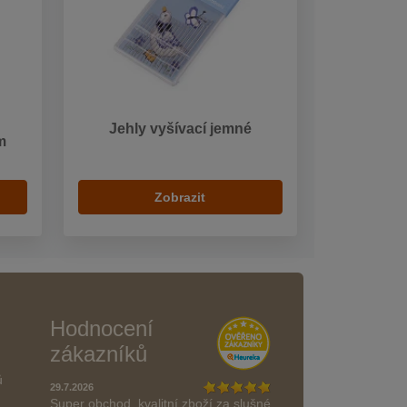
Jehly vyšívací jemné
m
Zobrazit
Hodnocení
zákazníků
ů
29.7.2026
Super obchod, kvalitní zboží za slušné