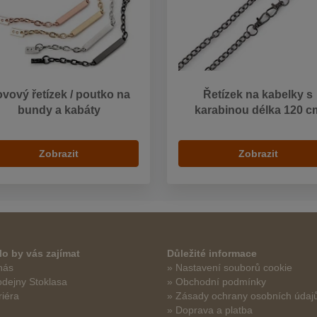
vový řetízek / poutko na
Řetízek na kabelky s
bundy a kabáty
karabinou délka 120 c
Zobrazit
Zobrazit
o by vás zajímat
Důležité informace
nás
» Nastavení souborů cookie
odejny Stoklasa
» Obchodní podmínky
riéra
» Zásady ochrany osobních údaj
» Doprava a platba