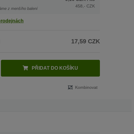
458,- CZK
áme z menšího balení
prodejnách
H
17,59 CZK
PŘIDAT DO KOŠÍKU
Kombinovat