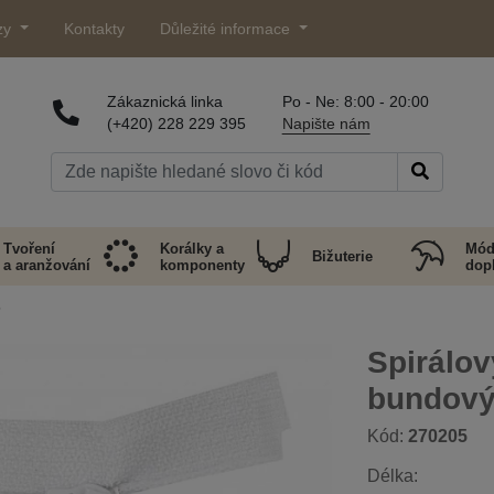
zy
Kontakty
Důležité informace
Zákaznická linka
Po - Ne: 8:00 - 20:00
(+420) 228 229 395
Napište nám
Tvoření
Korálky a
Mód
Bižuterie
a aranžování
komponenty
dop
5
Spirálov
bundov
Kód:
270205
Délka: