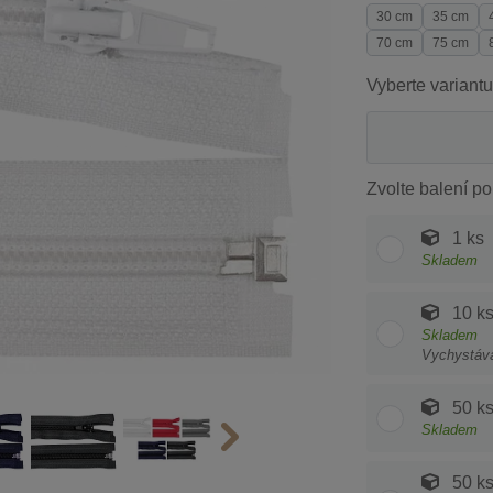
30 cm
35 cm
70 cm
75 cm
Vyberte variantu
Zvolte balení po
1 ks
Skladem
10 k
Skladem
Vychystáv
50 k
Skladem
50 k