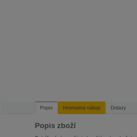
Popis
Hromadný nákup
Dotazy
Popis zboží