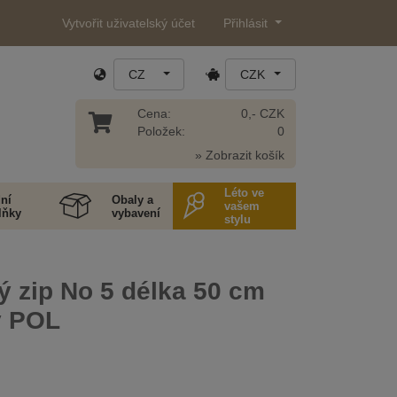
Vytvořit uživatelský účet
Přihlásit
CZ
CZK
Cena:
0,- CZK
Položek:
0
» Zobrazit košík
Léto ve
ní
Obaly a
vašem
lňky
vybavení
stylu
ý zip No 5 délka 50 cm
ý POL