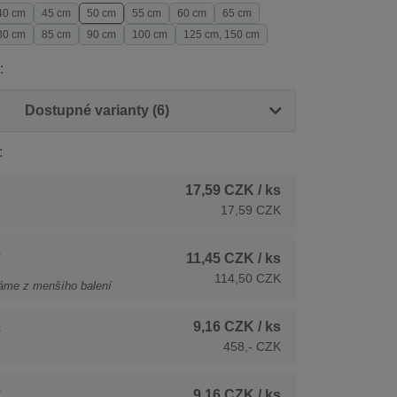
40 cm
45 cm
50 cm
55 cm
60 cm
65 cm
80 cm
85 cm
90 cm
100 cm
125 cm, 150 cm
:
Dostupné varianty (6)
:
17,59 CZK
/ ks
17,59 CZK
s
11,45 CZK
/ ks
114,50 CZK
áme z menšího balení
9,16 CZK
/ ks
s
458,- CZK
s
9,16 CZK
/ ks