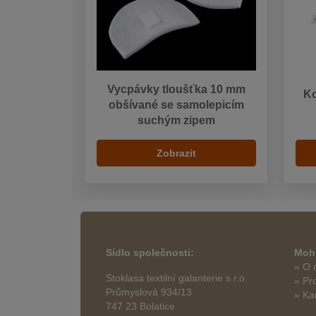
Vycpávky tloušťka 10 mm
Ko
obšívané se samolepicím
suchým zipem
Zobrazit
Sídlo společnosti:
Mohl
» O 
Stoklasa textilní galanterie s.r.o.
» Pr
Průmyslová 934/13
» Ka
747 23 Bolatice