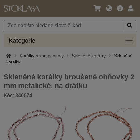
Jazyk
Hlavní
Přihl
/
nabídka
Měna
Kateg
Kategorie
Korálky a komponenty
Skleněné korálky
Skleněné
korálky
Skleněné korálky broušené ohňovky 2
mm metalické, na drátku
Kód:
340674