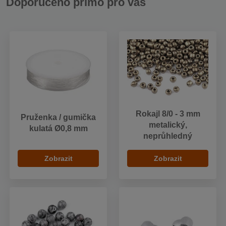
Doporučeno přímo pro vás
Rokajl 8/0 - 3 mm
Pruženka / gumička
metalický,
kulatá Ø0,8 mm
neprůhledný
Zobrazit
Zobrazit