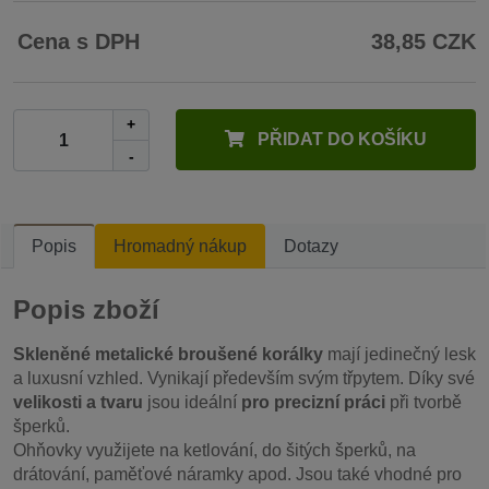
Cena s DPH
38,85 CZK
+
PŘIDAT DO KOŠÍKU
-
Popis
Hromadný nákup
Dotazy
Popis zboží
Skleněné metalické broušené korálky
mají jedinečný lesk
a luxusní vzhled. Vynikají především svým třpytem. Díky své
velikosti a tvaru
jsou ideální
pro precizní práci
při tvorbě
šperků.
Ohňovky využijete na ketlování, do šitých šperků, na
drátování, paměťové náramky apod. Jsou také vhodné pro