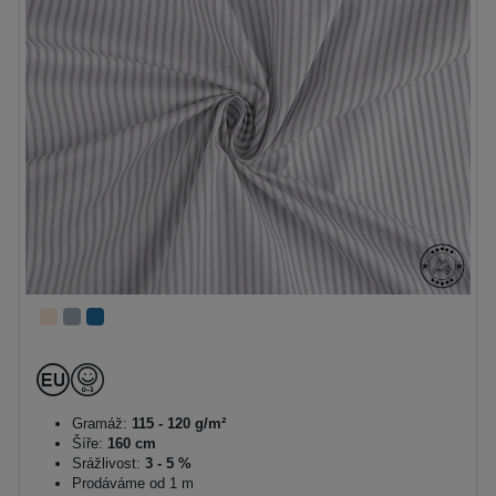
Gramáž:
115 - 120 g/m²
Šíře:
160 cm
Srážlivost:
3 - 5 %
Prodáváme od 1 m