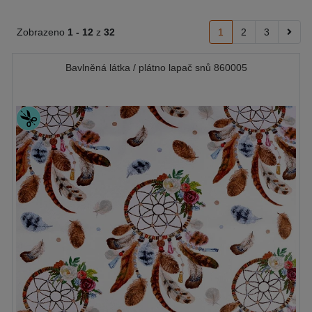
Zobrazeno
1 -
12
z
32
1
2
3
Bavlněná látka / plátno lapač snů 860005