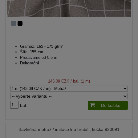
Gramáž:
165 - 175 g/m²
Šíře:
155 cm
Prodáváme od 0.5 m
Dekorační
143,09 CZK
/ bal. (1 m)
bal.
Do košíku
Bavlněná metráž / imitace lnu hrubší, kočka 920091