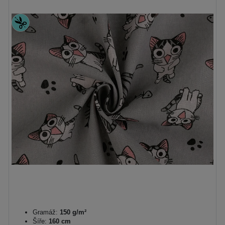
Gramáž:
150 g/m²
Šíře:
160 cm