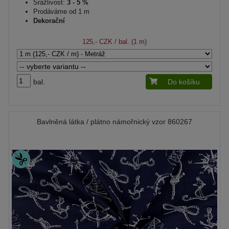
Srážlivost:
3 - 5 %
Prodáváme od 1 m
Dekorační
125,- CZK
/ bal. (1 m)
bal.
Do košíku
Bavlněná látka / plátno námořnický vzor 860267