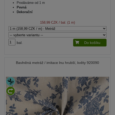
Prodáváme od 1 m
Pevná
Dekorační
158,99 CZK
/ bal. (1 m)
bal.
Do košíku
Bavlněná metráž / imitace lnu hrubší, květy 920090