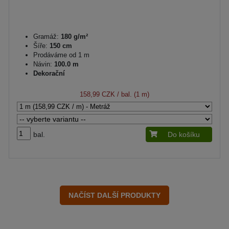
Gramáž:
180 g/m²
Šíře:
150 cm
Prodáváme od 1 m
Návin:
100.0 m
Dekorační
158,99 CZK
/ bal. (1 m)
bal.
Do košíku