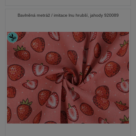
Bavlněná metráž / imitace lnu hrubší, jahody 920089