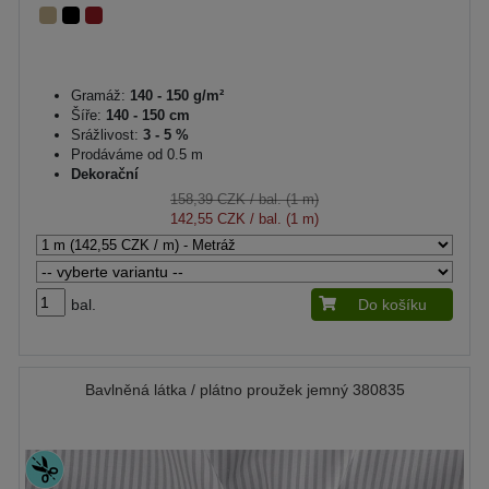
Gramáž:
140 - 150 g/m²
Šíře:
140 - 150 cm
Srážlivost:
3 - 5 %
Prodáváme od 0.5 m
Dekorační
158,39 CZK
/ bal. (1 m)
142,55 CZK
/ bal. (1 m)
bal.
Do košíku
Bavlněná látka / plátno proužek jemný 380835