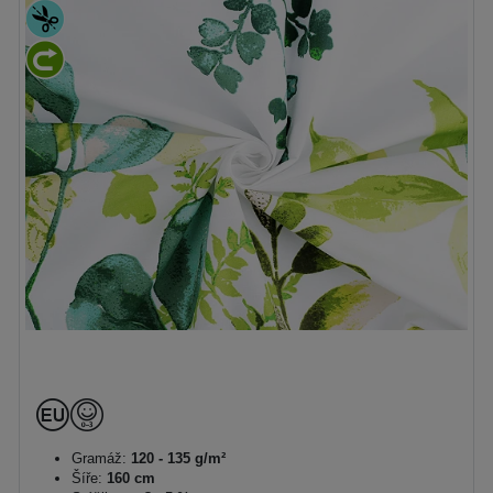
Gramáž:
120 - 135 g/m²
Šíře:
160 cm