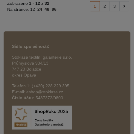
Zobrazeno
1 -
12
z
32
1
2
3
Na stránce:
12
24
48
96
Sídlo společnosti:
Stoklasa textilní galanterie s.r.o.
Průmyslová 934/13
747 23 Bolatice
okres Opava
Telefon 1: (+420) 228 229 395
E-mail: eshop@stoklasa.cz
Číslo účtu:
5487372/0800