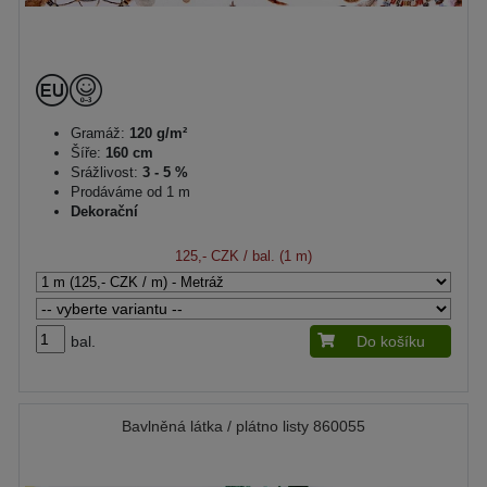
Gramáž:
120 g/m²
Šíře:
160 cm
Srážlivost:
3 - 5 %
Prodáváme od 1 m
Dekorační
125,- CZK
/ bal. (1 m)
bal.
Do košíku
Bavlněná látka / plátno listy 860055