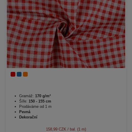
Gramáž:
170 g/m²
Šíře:
150 - 155 cm
Prodáváme od 1 m
Pevná
Dekorační
158,99 CZK
/ bal. (1 m)