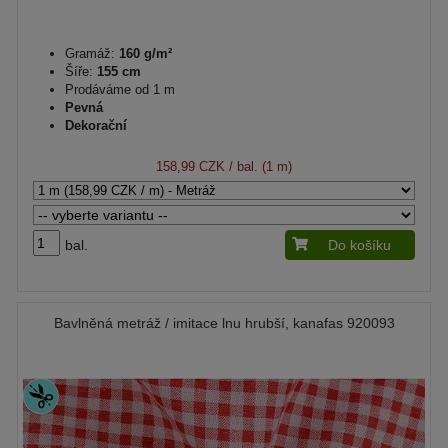
Gramáž:
160 g/m²
Šíře:
155 cm
Prodáváme od 1 m
Pevná
Dekorační
158,99 CZK
/ bal. (1 m)
bal.
Do košíku
Bavlněná metráž / imitace lnu hrubší, kanafas 920093