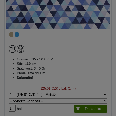
Gramáž:
115 - 120 g/m²
Šíře:
160 cm
Srážlivost:
3 - 5 %
Prodáváme od 1 m
Dekorační
125,01 CZK
/ bal. (1 m)
bal.
Do košíku