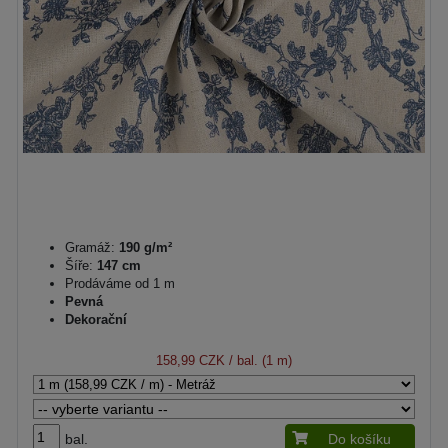
Gramáž:
190 g/m²
Šíře:
147 cm
Prodáváme od 1 m
Pevná
Dekorační
158,99 CZK
/ bal. (1 m)
bal.
Do košíku