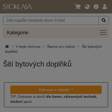
Jazyk
Hlavní
Přihl
/
nabídka
Měna
Kateg
Kategorie
V teple domova
Šijeme pro radost
Šití bytových
doplňků
Šití bytových doplňků
Filtrovat a seřadit
TIP: Zobrazte si zboží
dle barev, výtvarných technik,
složení
apod.