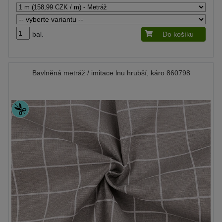
bal.
Do košíku
Bavlněná metráž / imitace lnu hrubší, káro 860798