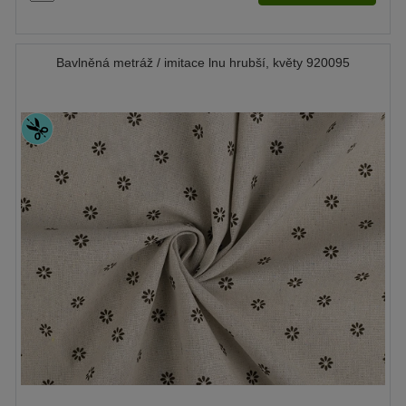
Bavlněná metráž / imitace lnu hrubší, květy 920095