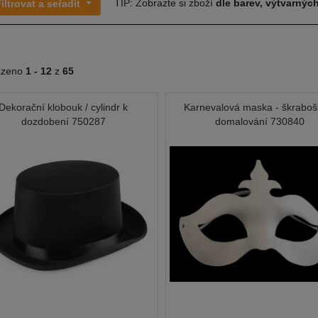
TIP: Zobrazte si zboží
dle barev, výtvarných
iltrovat a seřadit
azeno
1 -
12
z
65
Dekorační klobouk / cylindr k
Karnevalová maska - škraboš
dozdobení 750287
domalování 730840