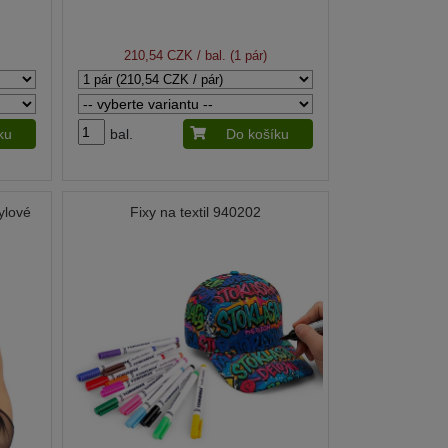
210,54 CZK
/ bal. (1 pár)
ku
bal.
Do košíku
ylové
Fixy na textil 940202