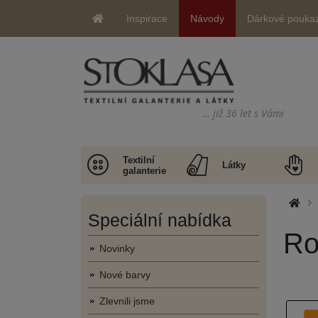
Inspirace
Návody
Dárkové pouka
… již 36 let s Vámi
Textilní
Látky
galanterie
Speciální nabídka
Ro
Novinky
Nové barvy
Zlevnili jsme