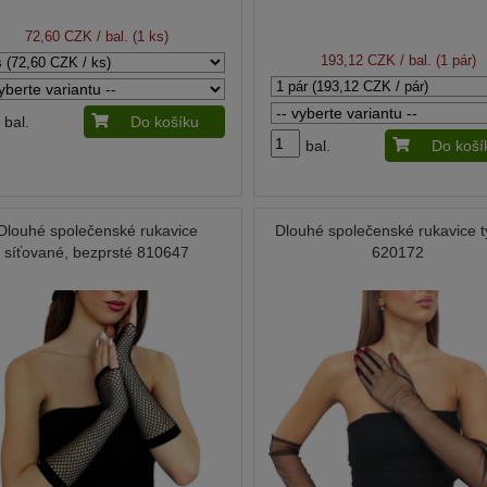
72,60 CZK
/ bal. (1 ks)
193,12 CZK
/ bal. (1 pár)
bal.
Do košíku
bal.
Do koší
Dlouhé společenské rukavice
Dlouhé společenské rukavice t
síťované, bezprsté 810647
620172