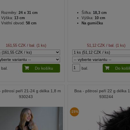
Rozměry:
24 x 31 cm
Šířka:
18,3 cm
Výška:
13 cm
Výška:
10 cm
Vnitřní obvod:
58 cm
Na gumičku
161,55 CZK
/ bal. (1 ks)
51,12 CZK
/ bal. (1 ks)
bal.
Do košíku
bal.
Do koší
- pštrosí peří 21-24 g délka 1,8 m
Boa - pštrosí peří 22 g délka 
930243
930244
-15%