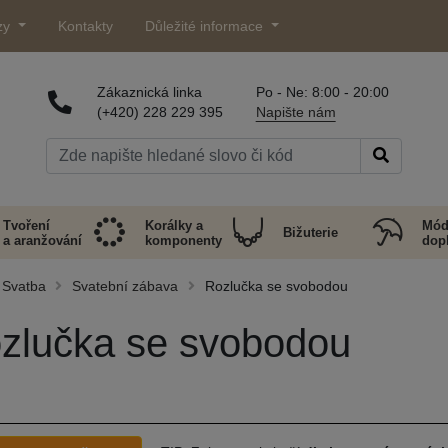
zy
Kontakty
Důležité informace
Zákaznická linka
Po - Ne: 8:00 - 20:00
(+420) 228 229 395
Napište nám
Tvoření
Korálky a
Mód
Bižuterie
a aranžování
komponenty
dop
Svatba
Svatební zábava
Rozlučka se svobodou
zlučka se svobodou