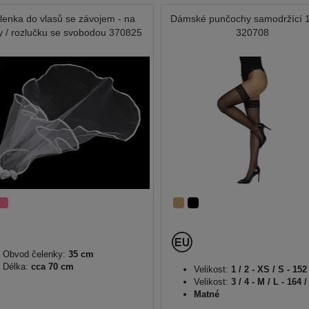
lenka do vlasů se závojem - na
Dámské punčochy samodržící 
y / rozlučku se svobodou 370825
320708
Obvod čelenky:
35 cm
Délka:
cca 70 cm
Velikost:
1 / 2 - XS / S - 152
Velikost:
3 / 4 - M / L - 164 /
Matné