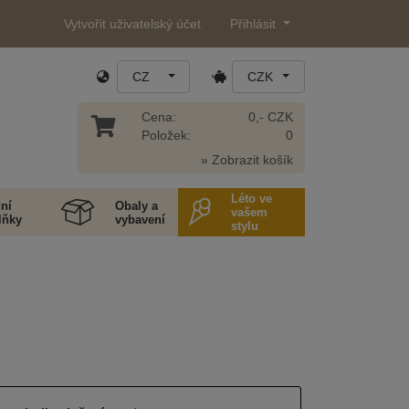
Vytvořit uživatelský účet
Přihlásit
CZ
CZK
Cena:
0,- CZK
Položek:
0
» Zobrazit košík
Léto ve
ní
Obaly a
vašem
lňky
vybavení
stylu