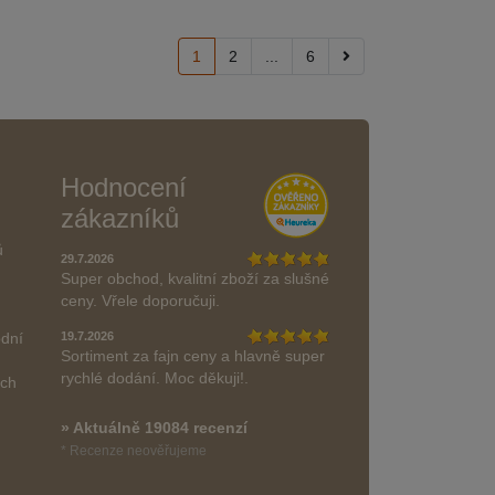
1
2
...
6
Hodnocení
zákazníků
ů
29.7.2026
Super obchod, kvalitní zboží za slušné
ceny. Vřele doporučuji.
odní
19.7.2026
Sortiment za fajn ceny a hlavně super
rychlé dodání. Moc děkuji!.
ách
» Aktuálně 19084 recenzí
* Recenze neověřujeme