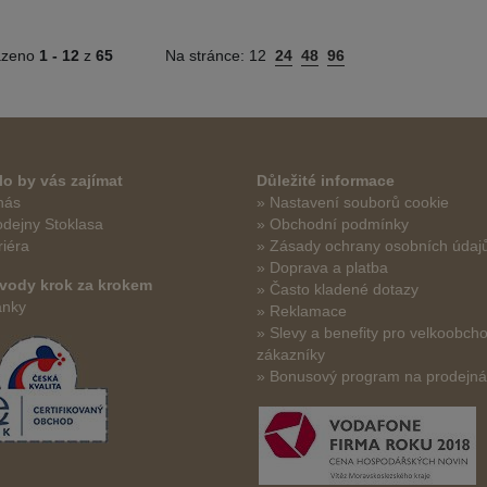
azeno
1 -
12
z
65
Na stránce:
12
24
48
96
o by vás zajímat
Důležité informace
nás
» Nastavení souborů cookie
odejny Stoklasa
» Obchodní podmínky
riéra
» Zásady ochrany osobních údaj
» Doprava a platba
vody krok za krokem
» Často kladené dotazy
ánky
» Reklamace
» Slevy a benefity pro velkoobch
zákazníky
» Bonusový program na prodejn