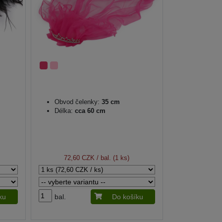
Obvod čelenky:
35 cm
Délka:
cca 60 cm
72,60 CZK
/ bal. (1 ks)
ku
bal.
Do košíku