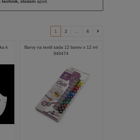
 technik, složení
apod.
1
2
...
6
ka k
Barvy na textil sada 12 barev x 12 ml
940474