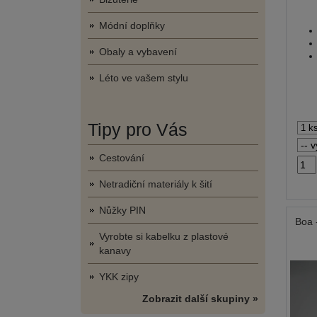
Módní doplňky
Obaly a vybavení
Léto ve vašem stylu
Tipy pro Vás
Cestování
Netradiční materiály k šití
Nůžky PIN
Boa 
Vyrobte si kabelku z plastové
kanavy
YKK zipy
Zobrazit další skupiny »