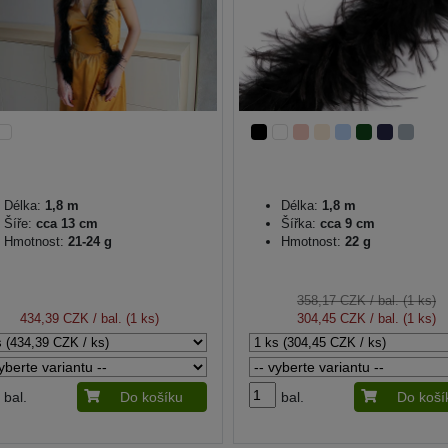
Délka:
1,8 m
Délka:
1,8 m
Šíře:
cca 13 cm
Šířka:
cca 9 cm
Hmotnost:
21-24 g
Hmotnost:
22 g
358,17 CZK
/ bal. (1 ks)
434,39 CZK
/ bal. (1 ks)
304,45 CZK
/ bal. (1 ks)
bal.
Do košíku
bal.
Do koší