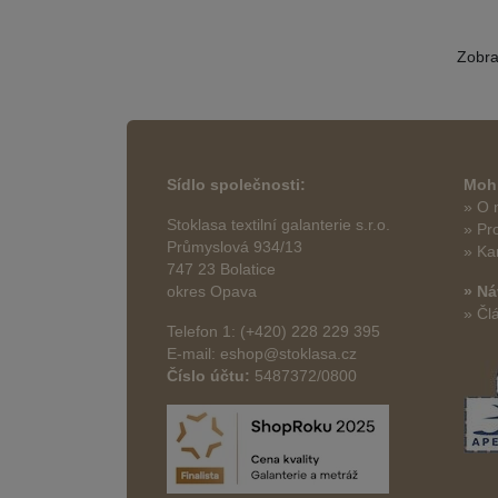
Zobr
Sídlo společnosti:
Mohl
» O 
Stoklasa textilní galanterie s.r.o.
» Pr
Průmyslová 934/13
» Ka
747 23 Bolatice
okres Opava
» Ná
» Čl
Telefon 1: (+420) 228 229 395
E-mail: eshop@stoklasa.cz
Číslo účtu:
5487372/0800