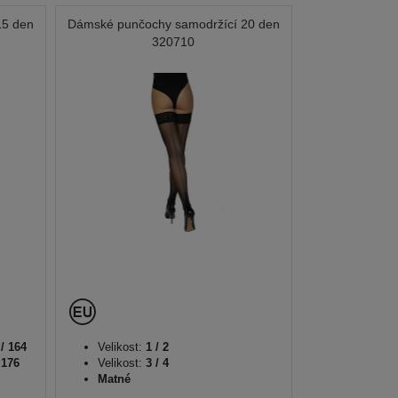
15 den
Dámské punčochy samodržící 20 den
320710
 / 164
Velikost:
1 / 2
 176
Velikost:
3 / 4
Matné