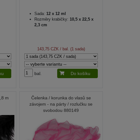
Sada:
12 x 12 ml
Rozměry krabičky:
10,5 x 22,5 x
2,3 cm
143,75 CZK
/ bal. (1 sada)
ku
bal.
Do košíku
1,8 m
Čelenka / korunka do vlasů se
závojem - na párty / rozlučku se
svobodou 880149