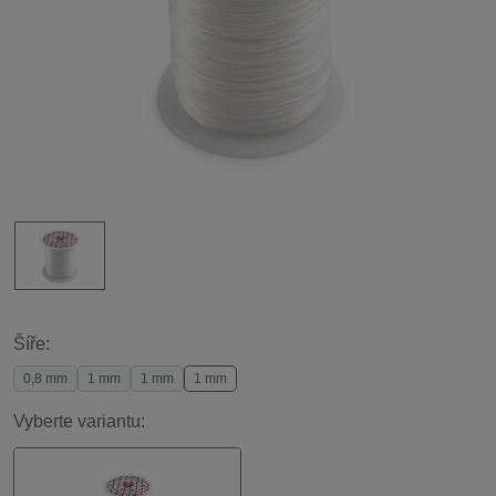
Šíře:
0,8 mm
1 mm
1 mm
1 mm
Vyberte variantu: