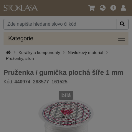
Jazyk
Hlavní
Přihl
/
nabídka
Měna
Kateg
Kategorie
Korálky a komponenty
Návlekový materiál
Pruženky, silon
Pruženka / gumička plochá šíře 1 mm
Kód:
440974_288577_161525
bílá