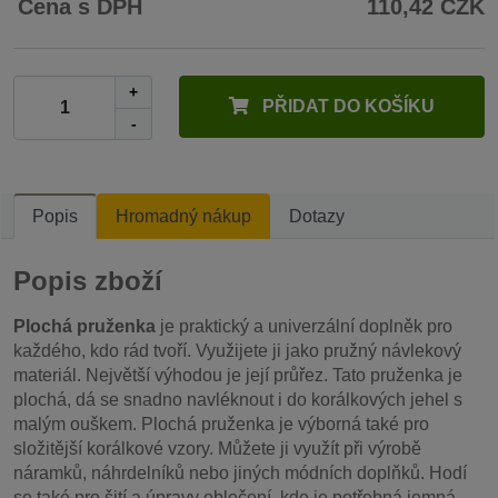
Cena s DPH
110,42 CZK
+
PŘIDAT DO KOŠÍKU
-
Popis
Hromadný nákup
Dotazy
Popis zboží
Plochá pruženka
je praktický a univerzální doplněk pro
každého, kdo rád tvoří. Využijete ji jako pružný návlekový
materiál. Největší výhodou je její průřez. Tato pruženka je
plochá, dá se snadno navléknout i do korálkových jehel s
malým ouškem. Plochá pruženka je výborná také pro
složitější korálkové vzory. Můžete ji využít při výrobě
náramků, náhrdelníků nebo jiných módních doplňků. Hodí
se také pro šití a úpravy oblečení, kde je potřebná jemná