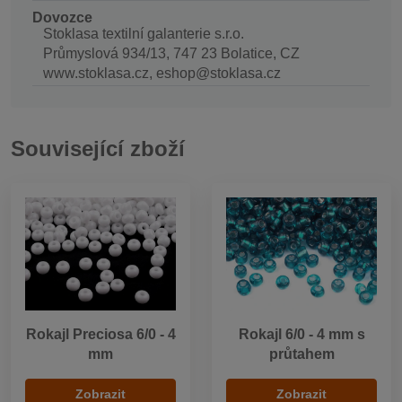
Dovozce
Stoklasa textilní galanterie s.r.o.
Průmyslová 934/13, 747 23 Bolatice, CZ
www.stoklasa.cz, eshop@stoklasa.cz
Související zboží
Rokajl Preciosa 6/0 - 4
Rokajl 6/0 - 4 mm s
mm
průtahem
Zobrazit
Zobrazit