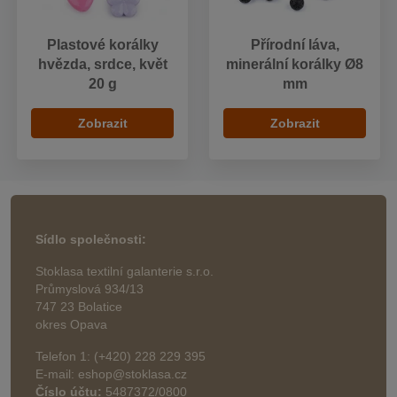
Plastové korálky
Přírodní láva,
hvězda, srdce, květ
minerální korálky Ø8
20 g
mm
Zobrazit
Zobrazit
Sídlo společnosti:
Stoklasa textilní galanterie s.r.o.
Průmyslová 934/13
747 23 Bolatice
okres Opava
Telefon 1: (+420) 228 229 395
E-mail: eshop@stoklasa.cz
Číslo účtu:
5487372/0800