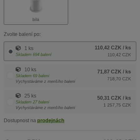
bílá
Zvolte balení po:
110,42 CZK
/ ks
1 ks
Skladem
694
balení
110,42 CZK
10 ks
71,87 CZK
/ ks
Skladem
69
balení
718,70 CZK
Vychystáváme z menšího balení
25 ks
50,31 CZK
/ ks
Skladem
27
balení
1 257,75 CZK
Vychystáváme z menšího balení
Dostupnost na
prodejnách