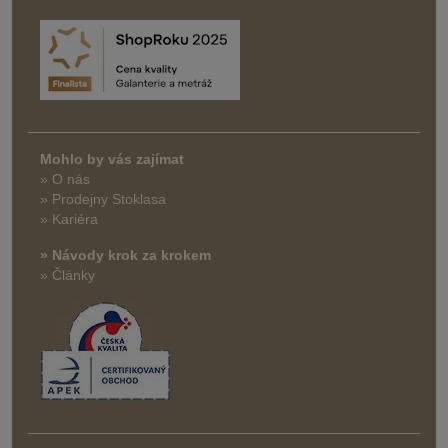
Mohlo by vás zajímat
» O nás
» Prodejny Stoklasa
» Kariéra
» Návody krok za krokem
» Články