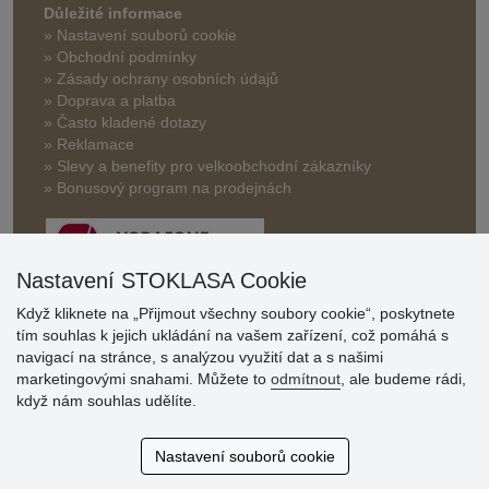
Důležité informace
» Nastavení souborů cookie
» Obchodní podmínky
» Zásady ochrany osobních údajů
» Doprava a platba
» Často kladené dotazy
» Reklamace
» Slevy a benefity pro velkoobchodní zákazníky
» Bonusový program na prodejnách
Nastavení STOKLASA Cookie
Když kliknete na „Přijmout všechny soubory cookie“, poskytnete
tím souhlas k jejich ukládání na vašem zařízení, což pomáhá s
Hodnocení
navigací na stránce, s analýzou využití dat a s našimi
zákazníků
marketingovými snahami. Můžete to
odmítnout
, ale budeme rádi,
když nám souhlas udělíte.
29.7.2026
Super obchod, kvalitní zboží za slušné ceny. Vřele
Nastavení souborů cookie
doporučuji.