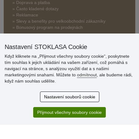
» Doprava a platba
» Často kladené dotazy
» Reklamace
» Slevy a benefity pro velkoobchodní zákazníky
» Bonusový program na prodejnách
Nastavení STOKLASA Cookie
Když kliknete na „Přijmout všechny soubory cookie“, poskytnete
tím souhlas k jejich ukládání na vašem zařízení, což pomáhá s
navigací na stránce, s analýzou využití dat a s našimi
Hodnocení
marketingovými snahami. Můžete to
odmítnout
, ale budeme rádi,
zákazníků
když nám souhlas udělíte.
29.7.2026
Nastavení souborů cookie
Super obchod, kvalitní zboží za slušné ceny. Vřele
doporučuji.
Přijmout všechny soubory cookie
19.7.2026
Sortiment za fajn ceny a hlavně super rychlé dodání. Moc
děkuji!.