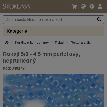
Jazyk
Hlavní
Přihl
/
nabídka
Měna
Kateg
Kategorie
Korálky a komponenty
Rokajl
Rokajl a tyčky
Rokajl 5/0 - 4,5 mm perleťový,
neprůhledný
Kód:
340179