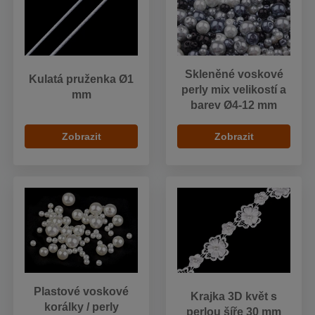
Skleněné voskové
Kulatá pruženka Ø1
perly mix velikostí a
mm
barev Ø4-12 mm
Zobrazit
Zobrazit
Plastové voskové
Krajka 3D květ s
korálky / perly
perlou šíře 30 mm