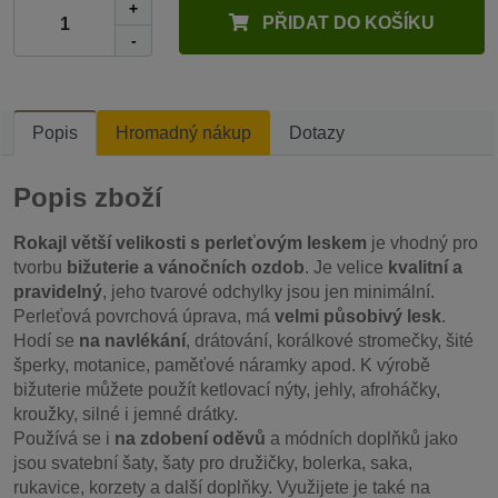
+
PŘIDAT DO KOŠÍKU
-
Popis
Hromadný nákup
Dotazy
Popis zboží
Rokajl větší velikosti s perleťovým leskem
je vhodný pro
tvorbu
bižuterie a vánočních ozdob
. Je velice
kvalitní a
pravidelný
, jeho tvarové odchylky jsou jen minimální.
Perleťová povrchová úprava, má
velmi působivý lesk
.
Hodí se
na navlékání
, drátování, korálkové stromečky, šité
šperky, motanice, paměťové náramky apod. K výrobě
bižuterie můžete použít ketlovací nýty, jehly, afroháčky,
kroužky, silné i jemné drátky.
Používá se i
na zdobení oděvů
a módních doplňků jako
jsou svatební šaty, šaty pro družičky, bolerka, saka,
rukavice, korzety a další doplňky. Využijete je také na