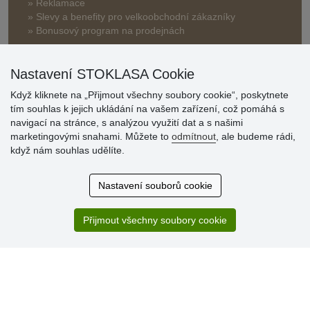
» Reklamace
» Slevy a benefity pro velkoobchodní zákazníky
» Bonusový program na prodejnách
Nastavení STOKLASA Cookie
Když kliknete na „Přijmout všechny soubory cookie“, poskytnete
tím souhlas k jejich ukládání na vašem zařízení, což pomáhá s
navigací na stránce, s analýzou využití dat a s našimi
Hodnocení
marketingovými snahami. Můžete to
odmítnout
, ale budeme rádi,
zákazníků
když nám souhlas udělíte.
29.7.2026
Nastavení souborů cookie
Super obchod, kvalitní zboží za slušné ceny. Vřele
doporučuji.
Přijmout všechny soubory cookie
19.7.2026
Sortiment za fajn ceny a hlavně super rychlé dodání. Moc
děkuji!.
» Aktuálně 19084 recenzí
* Recenze neověřujeme