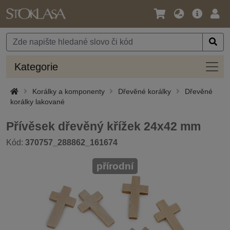
Jazyk
Hlavní
Přihl
/
nabídka
Měna
Kateg
Kategorie
Korálky a komponenty
Dřevěné korálky
Dřevěné
korálky lakované
Přívěsek dřevěný křížek 24x42 mm
Kód:
370757_288862_161674
přírodní