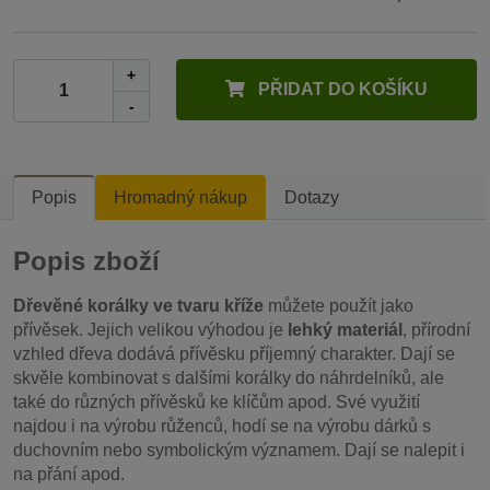
+
PŘIDAT DO KOŠÍKU
-
Popis
Hromadný nákup
Dotazy
Popis zboží
Dřevěné korálky ve tvaru kříže
můžete použít jako
přívěsek. Jejich velikou výhodou je
lehký materiál
, přírodní
vzhled dřeva dodává přívěsku příjemný charakter. Dají se
skvěle kombinovat s dalšími korálky do náhrdelníků, ale
také do různých přívěsků ke klíčům apod. Své využití
najdou i na výrobu růženců, hodí se na výrobu dárků s
duchovním nebo symbolickým významem. Dají se nalepit i
na přání apod.