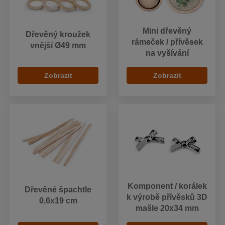
Mini dřevěný
Dřevěný kroužek
rámeček / přívěsek
vnější Ø49 mm
na vyšívání
Zobrazit
Zobrazit
Komponent / korálek
Dřevěné špachtle
k výrobě přívěsků 3D
0,6x19 cm
mašle 20x34 mm