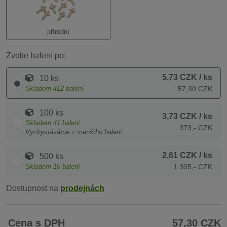
přírodní
Zvolte balení po:
5,73 CZK
/ ks
10 ks
Skladem
412
balení
57,30 CZK
100 ks
3,73 CZK
/ ks
Skladem
41
balení
373,- CZK
Vychystáváme z menšího balení
2,61 CZK
/ ks
500 ks
Skladem
10
balení
1 305,- CZK
Dostupnost na
prodejnách
Cena s DPH
57,30 CZK