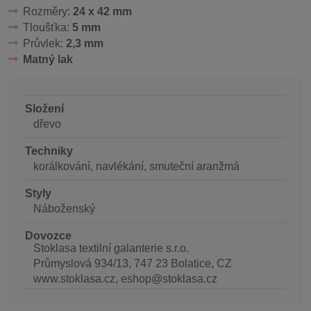
Rozměry:
24 x 42 mm
Tloušťka:
5 mm
Průvlek:
2,3 mm
Matný lak
Složení
dřevo
Techniky
korálkování, navlékání, smuteční aranžmá
Styly
Náboženský
Dovozce
Stoklasa textilní galanterie s.r.o.
Průmyslová 934/13, 747 23 Bolatice, CZ
www.stoklasa.cz, eshop@stoklasa.cz