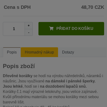
Cena s DPH
48,70 CZK
+
PŘIDAT DO KOŠÍKU
-
Popis
Hromadný nákup
Dotazy
Popis zboží
Dřevěné korálky
se hodí na výrobu náhrdelníků, náramků i
náušnic. Jsou využívané
na dámské i pánské šperky.
Jsou lehké
, hodí se i
na dozdobení lapačů snů.
Korálky č.1 mají výrazné letokruhy, jsou velice zajímavé.
Kvůli přírodnímu materiálu se mohou korálky mezi sebou
barevně lišit.