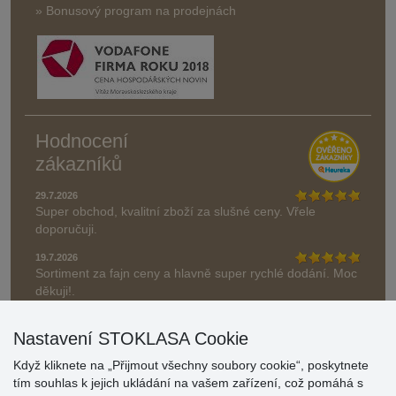
» Bonusový program na prodejnách
Hodnocení
zákazníků
29.7.2026
Super obchod, kvalitní zboží za slušné ceny. Vřele
doporučuji.
19.7.2026
Sortiment za fajn ceny a hlavně super rychlé dodání. Moc
děkuji!.
» Aktuálně 19084 recenzí
Nastavení STOKLASA Cookie
* Recenze neověřujeme
Když kliknete na „Přijmout všechny soubory cookie“, poskytnete
tím souhlas k jejich ukládání na vašem zařízení, což pomáhá s