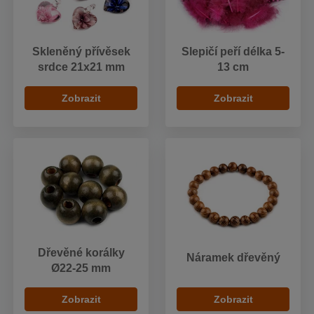
Skleněný přívěsek
Slepičí peří délka 5-
srdce 21x21 mm
13 cm
Zobrazit
Zobrazit
Dřevěné korálky
Náramek dřevěný
Ø22-25 mm
Zobrazit
Zobrazit