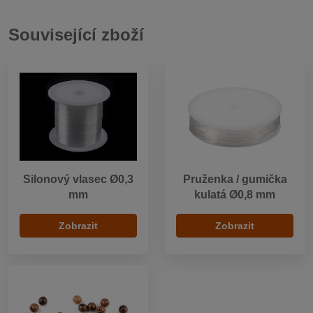
Související zboží
Silonový vlasec Ø0,3
Pruženka / gumička
mm
kulatá Ø0,8 mm
Zobrazit
Zobrazit