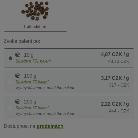
1 přírodní tm.
Zvolte balení po:
4,87 CZK
/ g
10 g
Skladem
751
balení
48,70 CZK
100 g
3,17 CZK
/ g
Skladem
75
balení
317,- CZK
Vychystáváme z menšího balení
200 g
2,22 CZK
/ g
Skladem
37
balení
444,- CZK
Vychystáváme z menšího balení
Dostupnost na
prodejnách