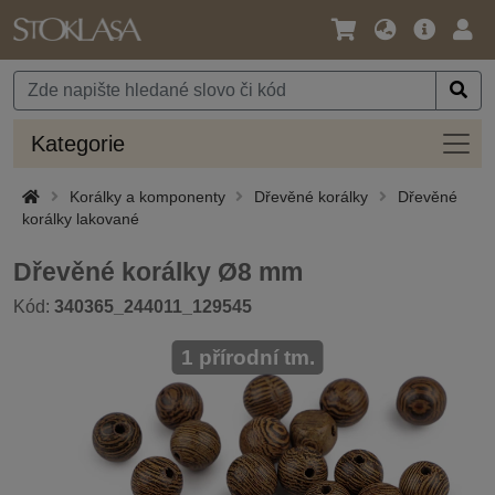
Jazyk
Hlavní
Přihl
/
nabídka
Měna
Kateg
Kategorie
Korálky a komponenty
Dřevěné korálky
Dřevěné
korálky lakované
Dřevěné korálky Ø8 mm
Kód:
340365_244011_129545
1 přírodní tm.