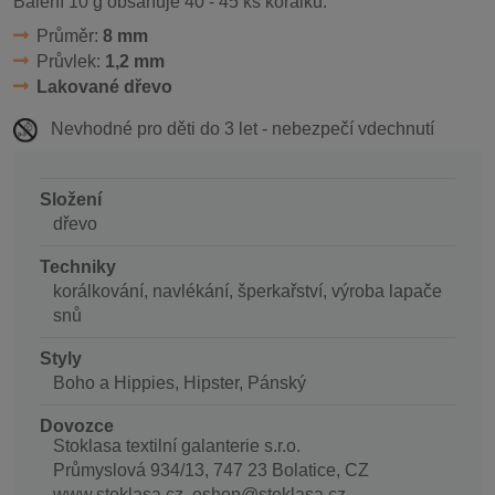
Balení 10 g obsahuje 40 - 45 ks korálků.
Průměr:
8 mm
Průvlek:
1,2 mm
Lakované dřevo
Nevhodné pro děti do 3 let - nebezpečí vdechnutí
Složení
dřevo
Techniky
korálkování, navlékání, šperkařství, výroba lapače
snů
Styly
Boho a Hippies, Hipster, Pánský
Dovozce
Stoklasa textilní galanterie s.r.o.
Průmyslová 934/13, 747 23 Bolatice, CZ
www.stoklasa.cz, eshop@stoklasa.cz