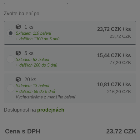
Zvolte balení po:
1 ks
23,72 CZK
/ ks
Skladem
110
balení
23,72 CZK
+ dalších
1300
do 5 dnů
5 ks
15,44 CZK
/ ks
Skladem
52
balení
77,20 CZK
+ dalších
260
do 5 dnů
20 ks
10,81 CZK
/ ks
Skladem
13
balení
+ dalších
65
do 5 dnů
216,20 CZK
Vychystáváme z menšího balení
Dostupnost na
prodejnách
Cena s DPH
23,72 CZK