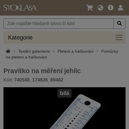
Jazyk
Hlavní
Přihl
/
nabídka
Měna
Kateg
Kategorie
Textilní galanterie
Pletení a háčkování
Pomůcky
na pletení a háčkování
Pravítko na měření jehlic
Kód:
740548_174626_69462
bílá