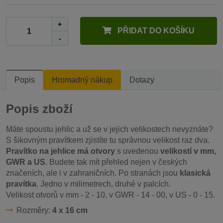
+
PŘIDAT DO KOŠÍKU
-
Popis
Hromadný nákup
Dotazy
Popis zboží
Máte spoustu jehlic a už se v jejich velikostech nevyznáte?
S šikovným pravítkem zjistíte tu správnou velikost raz dva.
Pravítko na jehlice má otvory
s uvedenou
velikostí v mm,
GWR a US
. Budete tak mít přehled nejen v českých
značeních, ale i v zahraničních. Po stranách jsou
klasická
pravítka
. Jedno v milimetrech, druhé v palcích.
Velikost otvorů v mm - 2 - 10, v GWR - 14 - 00, v US - 0 - 15.
Rozměry:
4 x 16 cm