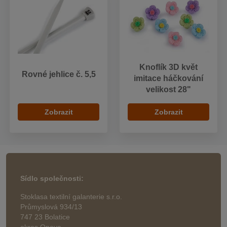
Knoflík 3D květ
Rovné jehlice č. 5,5
imitace háčkování
velikost 28"
Zobrazit
Zobrazit
Sídlo společnosti:
Stoklasa textilní galanterie s.r.o.
Průmyslová 934/13
747 23 Bolatice
okres Opava