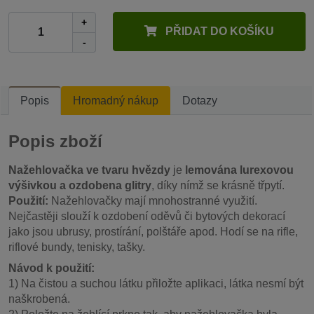
+
PŘIDAT DO KOŠÍKU
-
Popis
Hromadný nákup
Dotazy
Popis zboží
Nažehlovačka ve tvaru hvězdy
je
lemována lurexovou
výšivkou a ozdobena glitry
, díky nímž se krásně třpytí.
Použití:
Nažehlovačky mají mnohostranné využití.
Nejčastěji slouží k ozdobení oděvů či bytových dekorací
jako jsou ubrusy, prostírání, polštáře apod. Hodí se na rifle,
riflové bundy, tenisky, tašky.
Návod k použití:
1) Na čistou a suchou látku přiložte aplikaci, látka nesmí být
naškrobená.