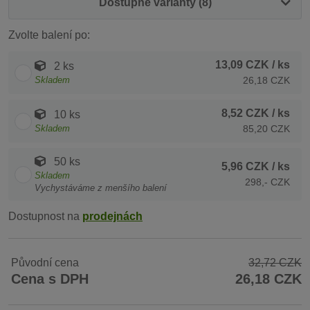
Dostupné varianty (8)
Zvolte balení po:
13,09 CZK
/ ks
2 ks
Skladem
26,18 CZK
8,52 CZK
/ ks
10 ks
Skladem
85,20 CZK
50 ks
5,96 CZK
/ ks
Skladem
298,- CZK
Vychystáváme z menšího balení
Dostupnost na
prodejnách
Původní cena
32,72 CZK
Cena s DPH
26,18 CZK