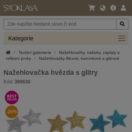
Jazyk
Hlavní
Přihl
/
nabídka
Měna
Kateg
Kategorie
Textilní galanterie
Nažehlovačky, nášivky, záplaty a
reflexní prvky
Nažehlovačky flitrové, kamínkové a glitrové
Nažehlovačka hvězda s glitry
Kód:
390630
-20%