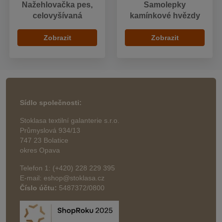
Nažehlovačka pes,
Samolepky
celovyšívaná
kamínkové hvězdy
Zobrazit
Zobrazit
Sídlo společnosti:
Stoklasa textilní galanterie s.r.o.
Průmyslová 934/13
747 23 Bolatice
okres Opava
Telefon 1: (+420) 228 229 395
E-mail: eshop@stoklasa.cz
Číslo účtu:
5487372/0800