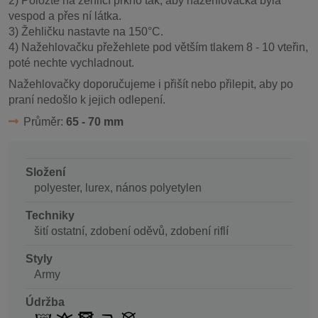
2) Položte na žehlící prkno tak, aby nažehlovačka byla
vespod a přes ní látka.
3) Žehličku nastavte na 150°C.
4) Nažehlovačku přežehlete pod větším tlakem 8 - 10 vteřin,
poté nechte vychladnout.
Nažehlovačky doporučujeme i přišít nebo přilepit, aby po
praní nedošlo k jejich odlepení.
Průměr:
65 - 70 mm
Složení
polyester, lurex, nános polyetylen
Techniky
šití ostatní, zdobení oděvů, zdobení riflí
Styly
Army
Údržba