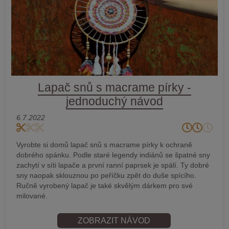
Lapač snů s macrame pírky -
jednoduchý návod
6.7.2022
Vyrobte si domů lapač snů s macrame pírky k ochraně
dobrého spánku. Podle staré legendy indiánů se špatné sny
zachytí v síti lapače a první ranní paprsek je spálí. Ty dobré
sny naopak sklouznou po peříčku zpět do duše spícího.
Ručně vyrobený lapač je také skvělým dárkem pro své
milované.
ZOBRAZIT NÁVOD