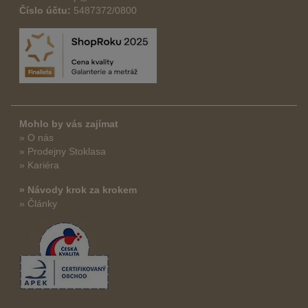
Číslo účtu:
5487372/0800
Mohlo by vás zajímat
» O nás
» Prodejny Stoklasa
» Kariéra
» Návody krok za krokem
» Články