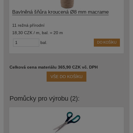
Bavlněná šňůra kroucená Ø8 mm macrame
11 režná přírodní
18,30 CZK / m
,
bal. = 20 m
bal.
DO KOŠÍKU
Celková cena materiálu 365,90 CZK vč. DPH
VŠE DO KOŠÍKU
Pomůcky pro výrobu (2):