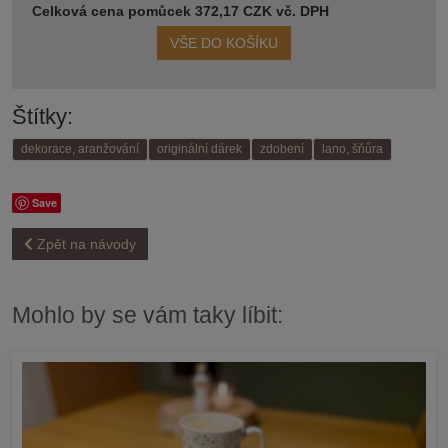
Celková cena pomůcek 372,17 CZK vč. DPH
VŠE DO KOŠÍKU
Štítky:
dekorace, aranžování
originální dárek
zdobení
lano, šňůra
Save
Zpět na návody
Mohlo by se vám taky líbit: