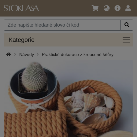
Jazyk
Hlavní
Přihl
/
nabídka
Měna
Kateg
Kategorie
Návody
Praktické dekorace z kroucené šňůry