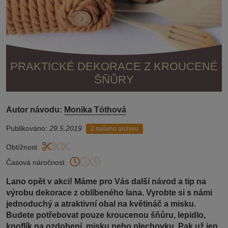
PRAKTICKÉ DEKORACE Z KROUCENÉ
ŠŇŮRY
Autor návodu:
Monika Tóthová
Publikováno:
29.5.2019
Z našeho archivu
Obtížnost
Časová náročnost
Lano opět v akci! Máme pro Vás další návod a tip na
výrobu dekorace z oblíbeného lana. Vyrobte si s námi
jednoduchý a atraktivní obal na květináč a misku.
Budete potřebovat pouze kroucenou šňůru, lepidlo,
knoflík na ozdobení, misku nebo plechovku. Pak už jen