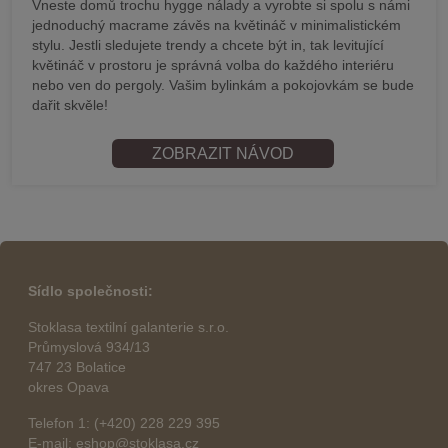
Vneste domů trochu hygge nálady a vyrobte si spolu s námi
jednoduchý macrame závěs na květináč v minimalistickém
stylu. Jestli sledujete trendy a chcete být in, tak levitující
květináč v prostoru je správná volba do každého interiéru
nebo ven do pergoly. Vašim bylinkám a pokojovkám se bude
dařit skvěle!
ZOBRAZIT NÁVOD
Sídlo společnosti:
Stoklasa textilní galanterie s.r.o.
Průmyslová 934/13
747 23 Bolatice
okres Opava
Telefon 1: (+420) 228 229 395
E-mail: eshop@stoklasa.cz