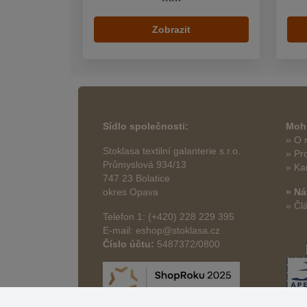
Zobrazit
Sídlo společnosti:
Mohl
» O 
Stoklasa textilní galanterie s.r.o.
» Pr
Průmyslová 934/13
» Ka
747 23 Bolatice
okres Opava
» Ná
» Čl
Telefon 1: (+420) 228 229 395
E-mail: eshop@stoklasa.cz
Číslo účtu:
5487372/0800