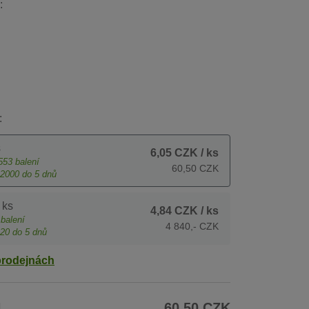
:
:
s
6,05 CZK
/ ks
553
balení
60,50 CZK
2000
do 5 dnů
 ks
4,84 CZK
/ ks
balení
4 840,- CZK
20
do 5 dnů
prodejnách
H
60,50 CZK