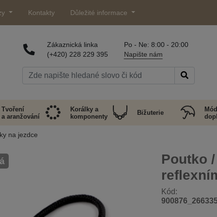
zy
Kontakty
Důležité informace
Zákaznická linka
Po - Ne: 8:00 - 20:00
(+420) 228 229 395
Napište nám
Tvoření
Korálky a
Mód
Bižuterie
a aranžování
komponenty
dop
ky na jezdce
Poutko /
á
reflexn
Kód:
900876_26633