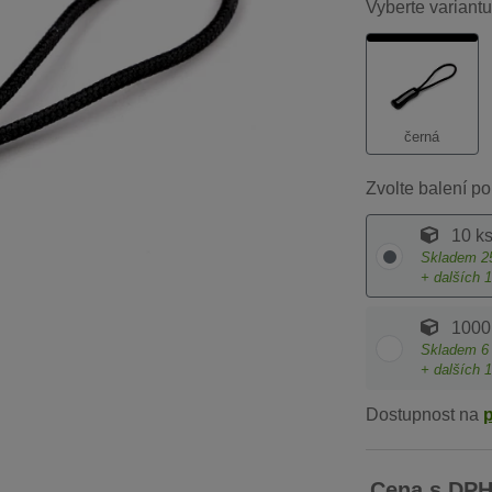
Vyberte variantu
černá
Zvolte balení po
10 k
Skladem
2
+ dalších
1
1000
Skladem
6
+ dalších
1
Dostupnost na
Cena s DP