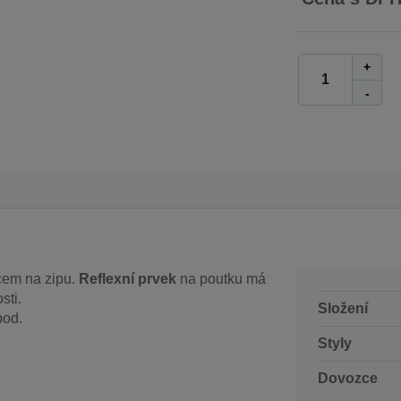
+
-
cem na zipu.
Reflexní prvek
na poutku má
sti.
Složení
pod.
Styly
Dovozce