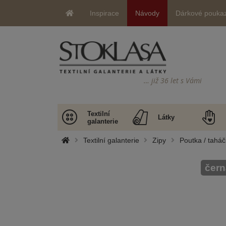
Inspirace
Návody
Dárkové pouka
… již 36 let s Vámi
Textilní
Látky
galanterie
Textilní galanterie
Zipy
Poutka / taháč
čern