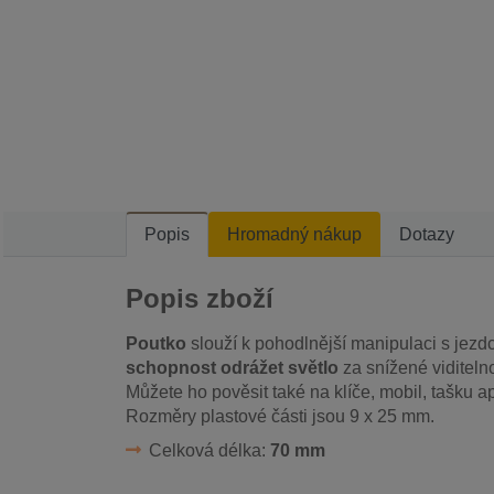
Popis
Hromadný nákup
Dotazy
Popis zboží
Poutko
slouží k pohodlnější manipulaci s jezd
schopnost odrážet světlo
za snížené viditelno
Můžete ho pověsit také na klíče, mobil, tašku a
Rozměry plastové části jsou 9 x 25 mm.
Celková délka:
70 mm