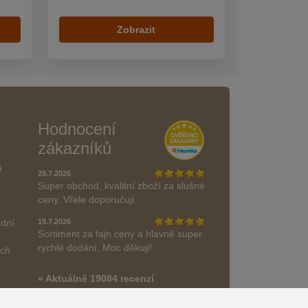
Zobrazit
Hodnocení
zákazníků
ů
29.7.2026
Super obchod, kvalitní zboží za slušné
ceny. Vřele doporučuji.
odní
19.7.2026
Sortiment za fajn ceny a hlavně super
rychlé dodání. Moc děkuji!.
ách
» Aktuálně 19084 recenzí
* Recenze neověřujeme