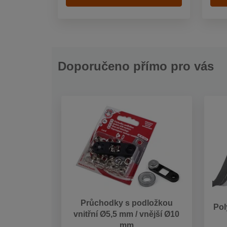
Doporučeno přímo pro vás
Průchodky s podložkou
Pol
vnitřní Ø5,5 mm / vnější Ø10
mm