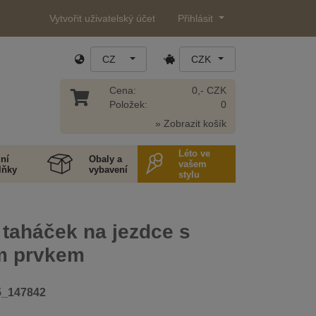
Vytvořit uživatelský účet
Přihlásit
CZ
CZK
Cena:
0,- CZK
Položek:
0
» Zobrazit košík
Léto ve
ní
Obaly a
vašem
lňky
vybavení
stylu
 taháček na jezdce s
ím prvkem
5_147842