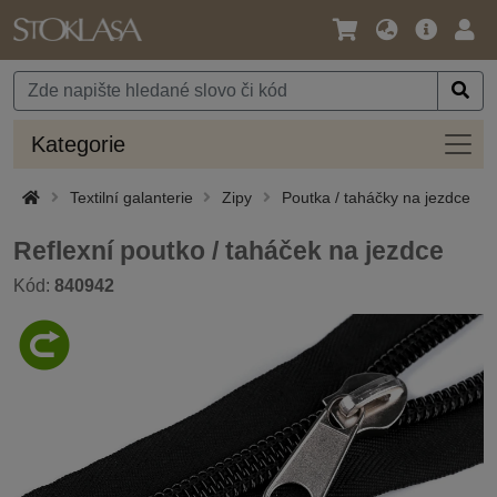
Jazyk
Hlavní
Přihl
/
nabídka
Měna
Kateg
Kategorie
Textilní galanterie
Zipy
Poutka / taháčky na jezdce
Reflexní poutko / taháček na jezdce
Kód:
840942