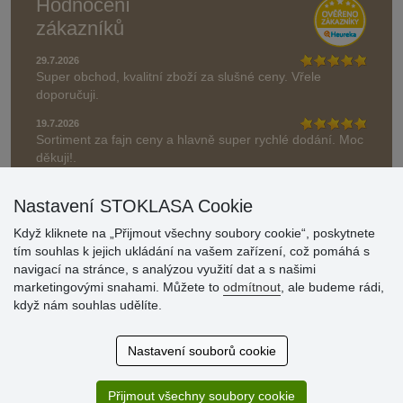
Hodnocení
zákazníků
29.7.2026
Super obchod, kvalitní zboží za slušné ceny. Vřele
doporučuji.
19.7.2026
Sortiment za fajn ceny a hlavně super rychlé dodání. Moc
děkuji!.
» Aktuálně 19084 recenzí
Nastavení STOKLASA Cookie
* Recenze neověřujeme
Když kliknete na „Přijmout všechny soubory cookie“, poskytnete
tím souhlas k jejich ukládání na vašem zařízení, což pomáhá s
navigací na stránce, s analýzou využití dat a s našimi
marketingovými snahami. Můžete to
odmítnout
, ale budeme rádi,
když nám souhlas udělíte.
Nastavení souborů cookie
Přijmout všechny soubory cookie