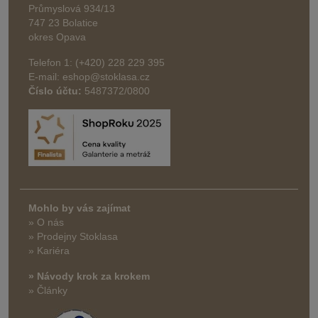
Průmyslová 934/13
747 23 Bolatice
okres Opava
Telefon 1: (+420) 228 229 395
E-mail: eshop@stoklasa.cz
Číslo účtu:
5487372/0800
Mohlo by vás zajímat
» O nás
» Prodejny Stoklasa
» Kariéra
» Návody krok za krokem
» Články