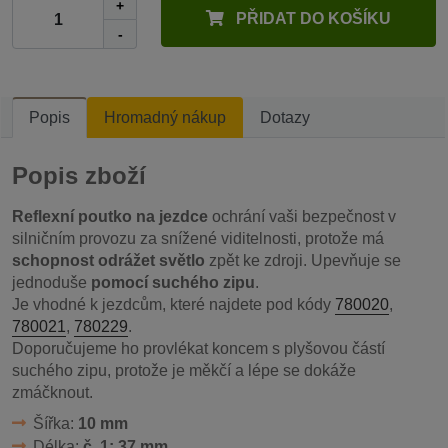
+
PŘIDAT DO KOŠÍKU
-
Popis
Hromadný nákup
Dotazy
Popis zboží
Reflexní poutko na jezdce
ochrání vaši bezpečnost v
silničním provozu za snížené viditelnosti, protože má
schopnost odrážet světlo
zpět ke zdroji. Upevňuje se
jednoduše
pomocí suchého zipu
.
Je vhodné k jezdcům, které najdete pod kódy
780020
,
780021
,
780229
.
Doporučujeme ho provlékat koncem s plyšovou částí
suchého zipu, protože je měkčí a lépe se dokáže
zmáčknout.
Šířka:
10 mm
Délka:
č. 1: 37 mm