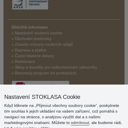
Důležité informace
» Nastavení souborů cookie
» Obchodní podmínky
» Zásady ochrany osobních údajů
» Doprava a platba
» Často kladené dotazy
» Reklamace
» Slevy a benefity pro velkoobchodní zákazníky
» Bonusový program na prodejnách
Nastavení STOKLASA Cookie
Když kliknete na „Přijmout všechny soubory cookie“, poskytnete
tím souhlas k jejich ukládání na vašem zařízení, což pomáhá s
Hodnocení
navigací na stránce, s analýzou využití dat a s našimi
zákazníků
marketingovými snahami. Můžete to
odmítnout
, ale budeme rádi,