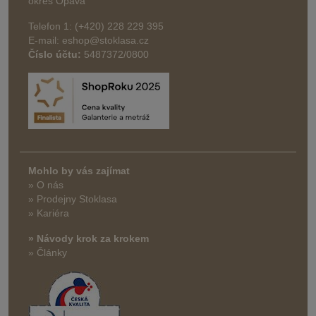
okres Opava
Telefon 1: (+420) 228 229 395
E-mail: eshop@stoklasa.cz
Číslo účtu:
5487372/0800
Mohlo by vás zajímat
» O nás
» Prodejny Stoklasa
» Kariéra
» Návody krok za krokem
» Články