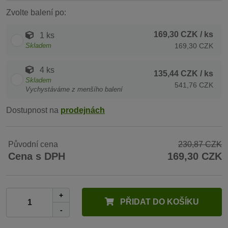
Zvolte balení po:
169,30 CZK
/ ks
1 ks
Skladem
169,30 CZK
4 ks
135,44 CZK
/ ks
Skladem
541,76 CZK
Vychystáváme z menšího balení
Dostupnost na
prodejnách
Původní cena
230,87 CZK
Cena s DPH
169,30 CZK
+
PŘIDAT DO KOŠÍKU
-