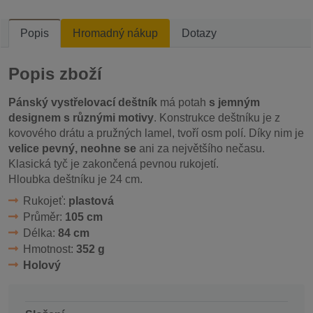
Popis
Hromadný nákup
Dotazy
Popis zboží
Pánský vystřelovací deštník
má potah
s jemným
designem s různými motivy
. Konstrukce deštníku je z
kovového drátu a pružných lamel, tvoří osm polí. Díky nim je
velice pevný, neohne se
ani za největšího nečasu.
Klasická tyč je zakončená pevnou rukojetí.
Hloubka deštníku je 24 cm.
Rukojeť:
plastová
Průměr:
105 cm
Délka:
84 cm
Hmotnost:
352 g
Holový