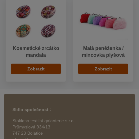
Kosmetické zrcátko
Malá peněženka /
mandala
mincovka plyšová
Zobrazit
Zobrazit
Sídlo společnosti:
Stoklasa textilní galanterie s.r.o.
Průmyslová 934/13
747 23 Bolatice