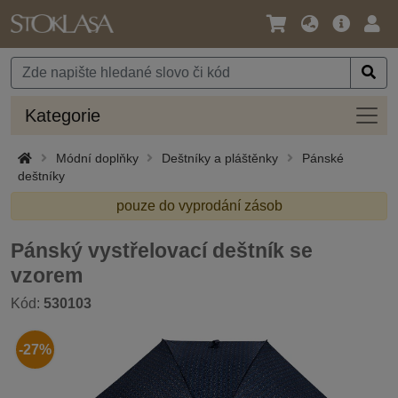
Jazyk
Hlavní
Přihl
/
nabídka
Měna
Kateg
Kategorie
Módní doplňky
Deštníky a pláštěnky
Pánské
deštníky
pouze do vyprodání zásob
Pánský vystřelovací deštník se
vzorem
Kód:
530103
-27%