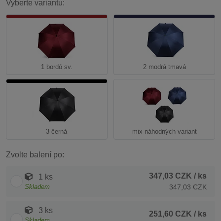
Vyberte variantu:
1 bordó sv.
2 modrá tmavá
3 černá
mix náhodných variant
Zvolte balení po:
347,03 CZK
/ ks
1 ks
Skladem
347,03 CZK
3 ks
251,60 CZK
/ ks
Skladem