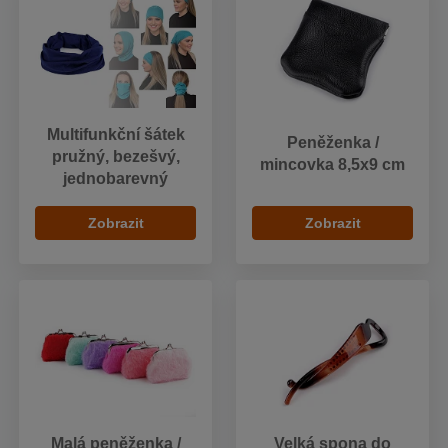
Multifunkční šátek
Peněženka /
pružný, bezešvý,
mincovka 8,5x9 cm
jednobarevný
Zobrazit
Zobrazit
Malá peněženka /
Velká spona do