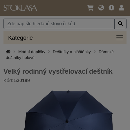
Jazyk
Hlavní
Přihl
/
nabídka
Měna
Kateg
Kategorie
Módní doplňky
Deštníky a pláštěnky
Dámské
deštníky holové
Velký rodinný vystřelovací deštník
Kód:
530199