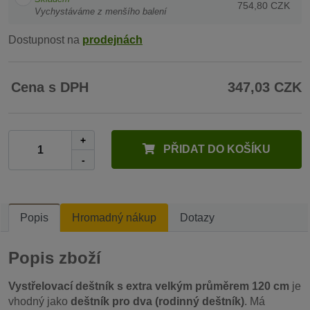
754,80 CZK
Vychystáváme z menšího balení
Dostupnost na
prodejnách
Cena s DPH
347,03 CZK
+
PŘIDAT DO KOŠÍKU
-
Popis
Hromadný nákup
Dotazy
Popis zboží
Vystřelovací deštník s extra velkým průměrem 120 cm
je
vhodný jako
deštník pro dva (rodinný deštník)
. Má