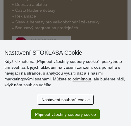
» Doprava a platba
» Často kladené dotazy
» Reklamace
» Slevy a benefity pro velkoobchodní zákazníky
» Bonusový program na prodejnách
Nastavení STOKLASA Cookie
Když kliknete na „Přijmout všechny soubory cookie“, poskytnete
tím souhlas k jejich ukládání na vašem zařízení, což pomáhá s
Hodnocení
navigací na stránce, s analýzou využití dat a s našimi
zákazníků
marketingovými snahami. Můžete to
odmítnout
, ale budeme rádi,
když nám souhlas udělíte.
29.7.2026
Super obchod, kvalitní zboží za slušné ceny. Vřele
Nastavení souborů cookie
doporučuji.
19.7.2026
Přijmout všechny soubory cookie
Sortiment za fajn ceny a hlavně super rychlé dodání. Moc
děkuji!.