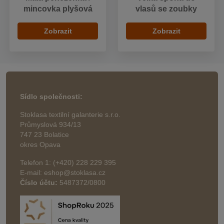
mincovka plyšová
vlasů se zoubky
Zobrazit
Zobrazit
Sídlo společnosti:
Stoklasa textilní galanterie s.r.o.
Průmyslová 934/13
747 23 Bolatice
okres Opava
Telefon 1: (+420) 228 229 395
E-mail: eshop@stoklasa.cz
Číslo účtu:
5487372/0800