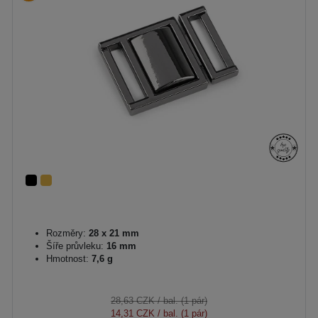
Rozměry:
28 x 21 mm
Šíře průvleku:
16 mm
Hmotnost:
7,6 g
28,63 CZK
/ bal. (1 pár)
14,31 CZK
/ bal. (1 pár)