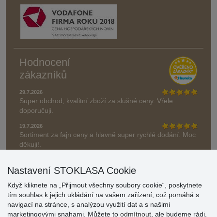
Hodnocení
zákazníků
29.7.2026
Super obchod, kvalitní zboží za slušné ceny. Vřele
doporučuji.
19.7.2026
Sortiment za fajn ceny a hlavně super rychlé dodání. Moc
děkuji!.
» Aktuálně 19084 recenzí
Nastavení STOKLASA Cookie
* Recenze neověřujeme
Když kliknete na „Přijmout všechny soubory cookie“, poskytnete
tím souhlas k jejich ukládání na vašem zařízení, což pomáhá s
navigací na stránce, s analýzou využití dat a s našimi
marketingovými snahami. Můžete to
odmítnout
, ale budeme rádi,