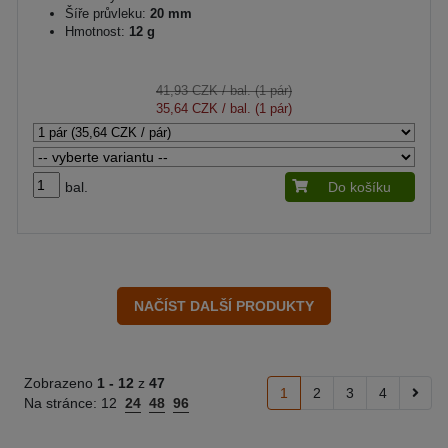
Šíře průvleku:
20 mm
Hmotnost:
12 g
41,93 CZK
/ bal. (1 pár)
35,64 CZK
/ bal. (1 pár)
bal.
Do košíku
Zobrazeno
1 -
12
z
47
1
2
3
4
Na stránce:
12
24
48
96