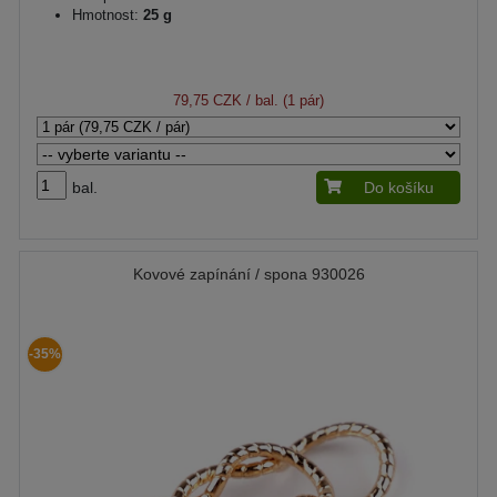
Hmotnost:
25 g
79,75 CZK
/ bal. (1 pár)
bal.
Do košíku
Kovové zapínání / spona 930026
-35%