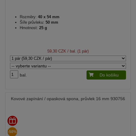
Rozměry:
40 x 54 mm
Šíře průvleku:
50 mm
Hmotnost:
25 g
59,30 CZK
/ bal. (1 pár)
bal.
Do košíku
Kovové zapínání / opasková spona, průvlek 16 mm 930756
-50%