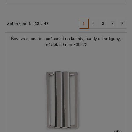
Zobrazeno
1 -
12
z
47
1
2
3
4
Kovová spona bezpečnostní na kabáty, bundy a kardigany,
průvlek 50 mm 930573