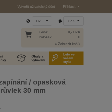
Vytvořit uživatelský účet
Přihlásit
CZ
CZK
Cena:
0,- CZK
Položek:
0
» Zobrazit košík
Léto ve
ní
Obaly a
vašem
lňky
vybavení
stylu
zapínání / opasková
průvlek 30 mm
: