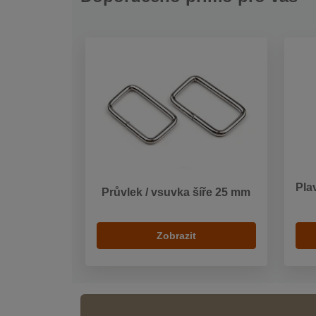
Pla
Průvlek / vsuvka šíře 25 mm
Zobrazit