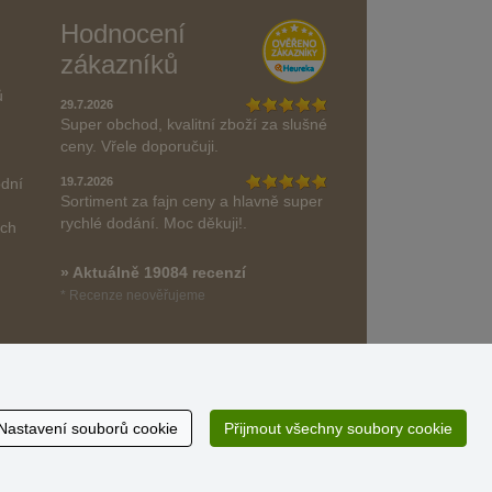
Hodnocení
zákazníků
ů
29.7.2026
Super obchod, kvalitní zboží za slušné
ceny. Vřele doporučuji.
odní
19.7.2026
Sortiment za fajn ceny a hlavně super
rychlé dodání. Moc děkuji!.
ách
» Aktuálně 19084 recenzí
* Recenze neověřujeme
Nastavení souborů cookie
Přijmout všechny soubory cookie