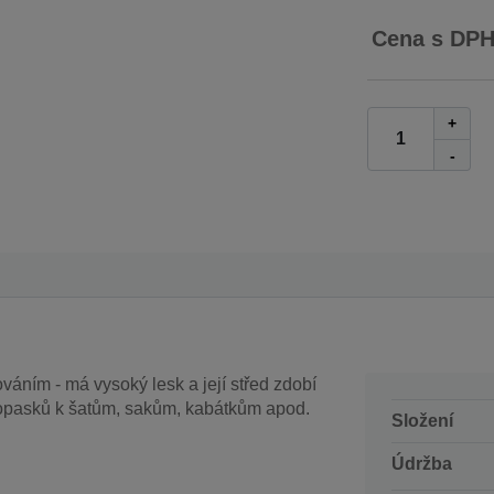
Cena s DP
+
-
áním - má vysoký lesk a její střed zdobí
 opasků k šatům, sakům, kabátkům apod.
Složení
Údržba