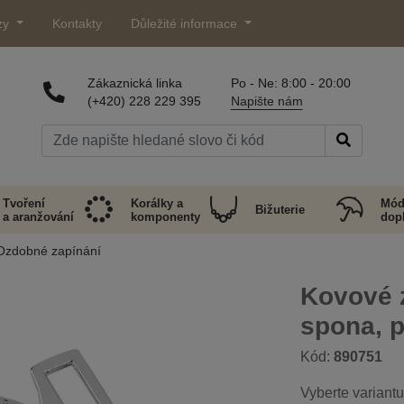
zy
Kontakty
Důležité informace
Zákaznická linka
Po - Ne: 8:00 - 20:00
(+420) 228 229 395
Napište nám
Tvoření
Korálky a
Mód
Bižuterie
a aranžování
komponenty
dop
Ozdobné zapínání
Kovové 
spona, 
Kód:
890751
Vyberte variantu