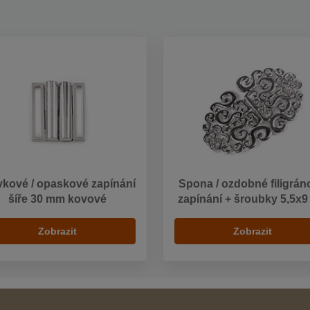
vkové / opaskové zapínání
Spona / ozdobné filigrán
šíře 30 mm kovové
zapínání + šroubky 5,5x
Zobrazit
Zobrazit