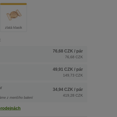
zlatá klasik
:
76,68 CZK
/ pár
76,68 CZK
49,91 CZK
/ pár
149,73 CZK
r
34,94 CZK
/ pár
419,28 CZK
áme z menšího balení
prodejnách