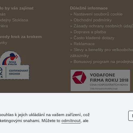
o by vás zajímat
Důležité informace
nás
» Nastavení souborů cookie
odejny Stoklasa
» Obchodní podmínky
riéra
» Zásady ochrany osobních údaj
» Doprava a platba
vody krok za krokem
» Často kladené dotazy
ánky
» Reklamace
» Slevy a benefity pro velkoobch
zákazníky
» Bonusový program na prodejn
souhlas k jejich ukládání na vašem zařízení, což
arketingovými snahami. Můžete to
odmítnout
, ale