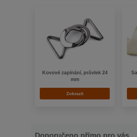
Kovové zapínání, průvlek 24
Sa
mm
Zobrazit
Doporučeno přímo pro vás