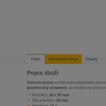
Popis
Hromadný nákup
Dotazy
Popis zboží
Kovová spona
vyniká svým elegantním zpracov
gravírovaný ornament
. Je vhodná na výrobu
Rozměry:
35 x 55 mm
Šíře průvleku:
30 mm
Hmotnost:
15 g