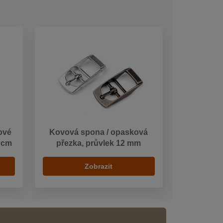
ové
Kovová spona / opasková
9 cm
přezka, průvlek 12 mm
Zobrazit