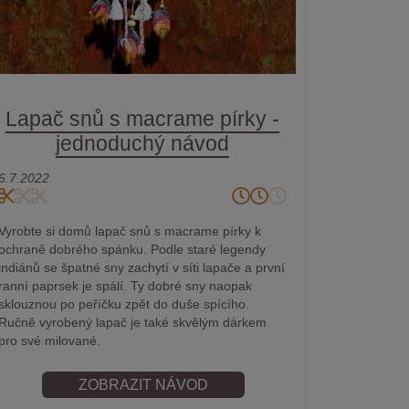
Lapač snů s macrame pírky -
jednoduchý návod
6.7.2022
Vyrobte si domů lapač snů s macrame pírky k
ochraně dobrého spánku. Podle staré legendy
indiánů se špatné sny zachytí v síti lapače a první
ranní paprsek je spálí. Ty dobré sny naopak
sklouznou po peříčku zpět do duše spícího.
Ručně vyrobený lapač je také skvělým dárkem
pro své milované.
ZOBRAZIT NÁVOD