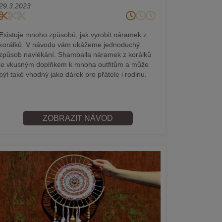
29.3.2023
Existuje mnoho způsobů, jak vyrobit náramek z
korálků. V návodu vám ukážeme jednoduchý
způsob navlékání. Shamballa náramek z korálků
je vkusným doplňkem k mnoha outfitům a může
být také vhodný jako dárek pro přátele i rodinu.
ZOBRAZIT NÁVOD