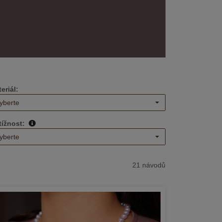
eriál:
yberte
tížnost:
yberte
21 návodů