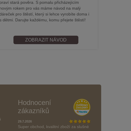
praví stará pověra. S pomalu přicházejícím
novým rokem pro vás máme návod na malý
dáreček pro štěstí, který si lehce vyrobíte doma i
s dětmi. Darujte každému, komu přejete štěstí!
ZOBRAZIT NÁVOD
Hodnocení
zákazníků
ů
29.7.2026
Super obchod, kvalitní zboží za slušné