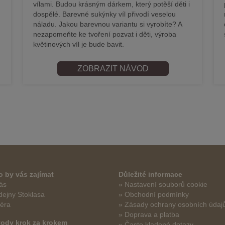
vílami. Budou krásným dárkem, který potěší děti i
dospělé. Barevné sukýnky víl přivodí veselou
náladu. Jakou barevnou variantu si vyrobíte? A
nezapomeňte ke tvoření pozvat i děti, výroba
květinových víl je bude bavit.
ZOBRAZIT NÁVOD
 by vás zajímat
Důležité informace
ás
» Nastavení souborů cookie
dejny Stoklasa
» Obchodní podmínky
iéra
» Zásady ochrany osobních údaj
» Doprava a platba
vody krok za krokem
» Často kladené dotazy