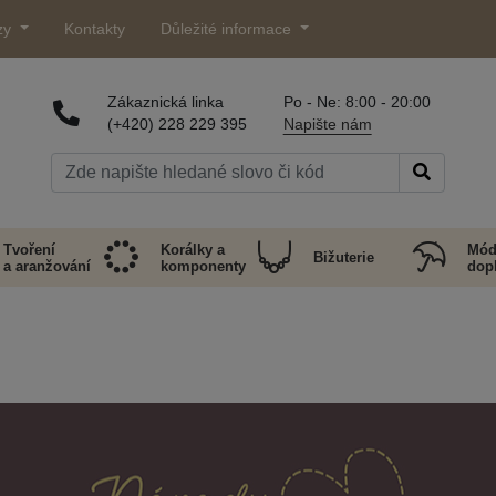
zy
Kontakty
Důležité informace
Zákaznická linka
Po - Ne: 8:00 - 20:00
(+420) 228 229 395
Napište nám
Tvoření
Korálky a
Mód
Bižuterie
a aranžování
komponenty
dop