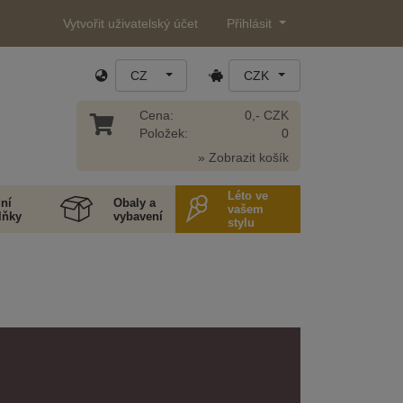
Vytvořit uživatelský účet
Přihlásit
CZ
CZK
Cena:
0,- CZK
Položek:
0
» Zobrazit košík
Léto ve
ní
Obaly a
vašem
lňky
vybavení
stylu