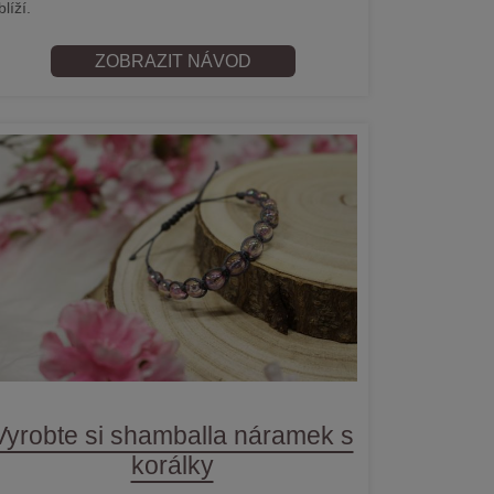
blíží.
ZOBRAZIT NÁVOD
Vyrobte si shamballa náramek s
korálky