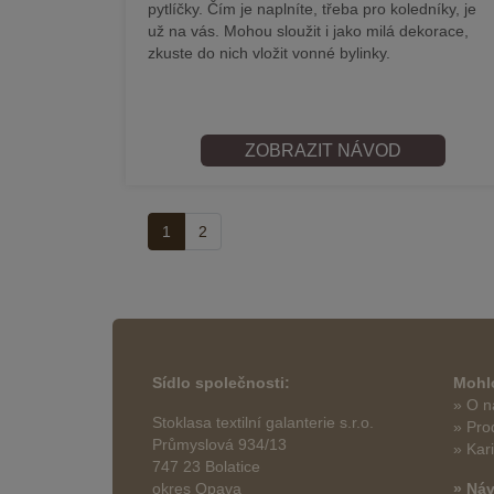
pytlíčky. Čím je naplníte, třeba pro koledníky, je
už na vás. Mohou sloužit i jako milá dekorace,
zkuste do nich vložit vonné bylinky.
ZOBRAZIT NÁVOD
1
2
Sídlo společnosti:
Mohlo
» O n
Stoklasa textilní galanterie s.r.o.
» Pro
Průmyslová 934/13
» Kar
747 23 Bolatice
okres Opava
» Ná