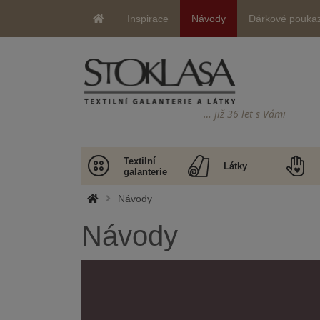
Inspirace
Návody
Dárkové pouka
… již 36 let s Vámi
Textilní
Látky
galanterie
Návody
Návody