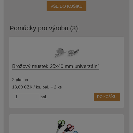
VŠE DO KOŠÍKU
Pomůcky pro výrobu (3):
Brožový můstek 25x40 mm univerzální
2 platina
13,09 CZK / ks
,
bal. = 2 ks
bal.
DO KOŠÍKU