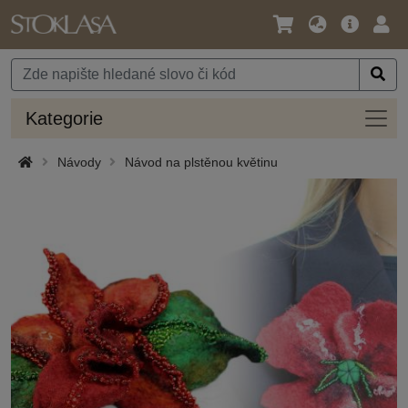
Jazyk
Hlavní
Přihl
/
nabídka
Měna
Kateg
Kategorie
Návody
Návod na plstěnou květinu