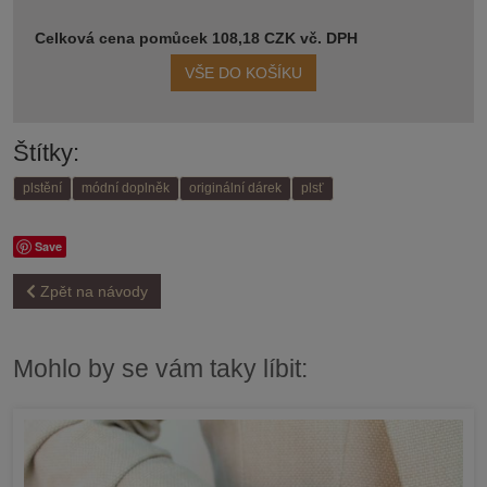
Celková cena pomůcek 108,18 CZK vč. DPH
VŠE DO KOŠÍKU
Štítky:
plstění
módní doplněk
originální dárek
plsť
Save
Zpět na návody
Mohlo by se vám taky líbit: