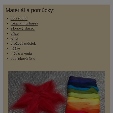
Materiál a pomůcky:
ovčí rouno
rokajl - mix barev
silonový vlasec
příze
jehla
brožový můstek
nůžky
mýdlo a voda
bublinková fólie