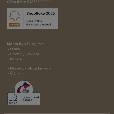
Číslo účtu:
5487372/0800
Mohlo by vás zajímat
» O nás
» Prodejny Stoklasa
» Kariéra
» Návody krok za krokem
» Články