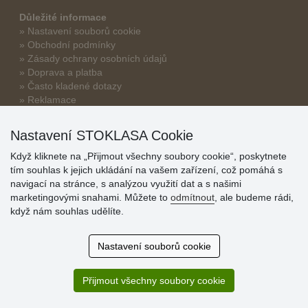
Důležité informace
» Nastavení souborů cookie
» Obchodní podmínky
» Zásady ochrany osobních údajů
» Doprava a platba
» Často kladené dotazy
» Reklamace
» Slevy a benefity pro velkoobchodní zákazníky
» Bonusový program na prodejnách
Nastavení STOKLASA Cookie
Když kliknete na „Přijmout všechny soubory cookie“, poskytnete
tím souhlas k jejich ukládání na vašem zařízení, což pomáhá s
navigací na stránce, s analýzou využití dat a s našimi
marketingovými snahami. Můžete to
odmítnout
, ale budeme rádi,
když nám souhlas udělíte.
Hodnocení
zákazníků
Nastavení souborů cookie
29.7.2026
Přijmout všechny soubory cookie
Super obchod, kvalitní zboží za slušné ceny. Vřele doporučuji.
19.7.2026