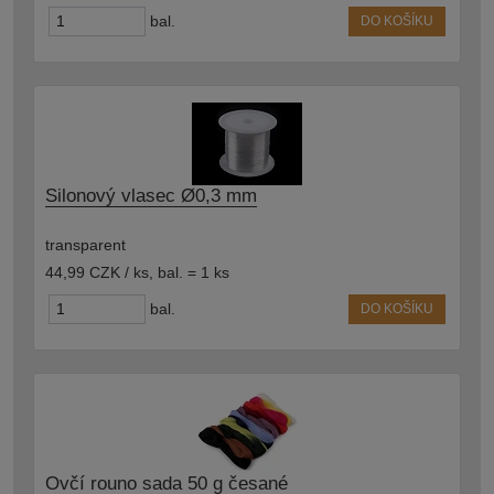
bal.
DO KOŠÍKU
Silonový vlasec Ø0,3 mm
transparent
44,99 CZK / ks
,
bal. = 1 ks
bal.
DO KOŠÍKU
Ovčí rouno sada 50 g česané