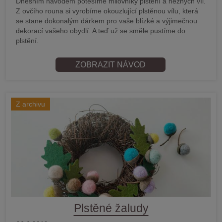
Dnešním návodem potěšíme milovníky plstění a něžných víl.
Z ovčího rouna si vyrobíme okouzlující plstěnou vílu, která
se stane dokonalým dárkem pro vaše blízké a výjimečnou
dekorací vašeho obydlí. A teď už se směle pustíme do
plstění.
ZOBRAZIT NÁVOD
Z archivu
Plstěné žaludy