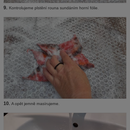
9.
Kontrolujeme plstění rouna sundáním horní fólie.
10.
A opět jemně masírujeme.