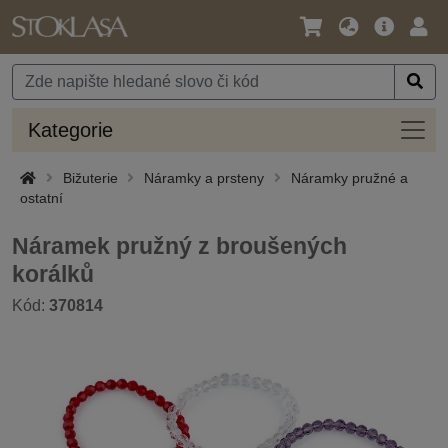
Jazyk
Hlavní
Přihl
/
nabídka
Měna
Kateg
Kategorie
Bižuterie
Náramky a prsteny
Náramky pružné a
ostatní
Náramek pružný z broušených
korálků
Kód:
370814