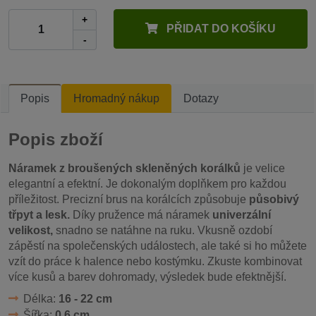
+
PŘIDAT DO KOŠÍKU
-
Popis
Hromadný nákup
Dotazy
Popis zboží
Náramek z broušených skleněných korálků
je velice
elegantní a efektní. Je dokonalým doplňkem pro každou
příležitost. Precizní brus na korálcích způsobuje
působivý
třpyt a lesk.
Díky pružence má náramek
univerzální
velikost,
snadno se natáhne na ruku. Vkusně ozdobí
zápěstí na společenských událostech, ale také si ho můžete
vzít do práce k halence nebo kostýmku. Zkuste kombinovat
více kusů a barev dohromady, výsledek bude efektnější.
Délka:
16 - 22 cm
Šířka:
0,6 cm