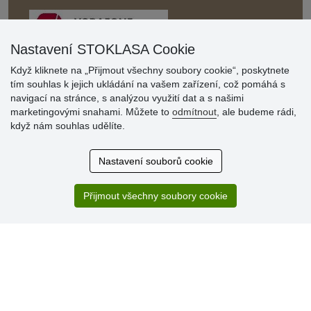
Nastavení STOKLASA Cookie
Když kliknete na „Přijmout všechny soubory cookie“, poskytnete
tím souhlas k jejich ukládání na vašem zařízení, což pomáhá s
Hodnocení
navigací na stránce, s analýzou využití dat a s našimi
zákazníků
marketingovými snahami. Můžete to
odmítnout
, ale budeme rádi,
když nám souhlas udělíte.
29.7.2026
Super obchod, kvalitní zboží za slušné ceny. Vřele
Nastavení souborů cookie
doporučuji.
19.7.2026
Přijmout všechny soubory cookie
Sortiment za fajn ceny a hlavně super rychlé dodání. Moc
děkuji!.
» Aktuálně 19084 recenzí
* Recenze neověřujeme