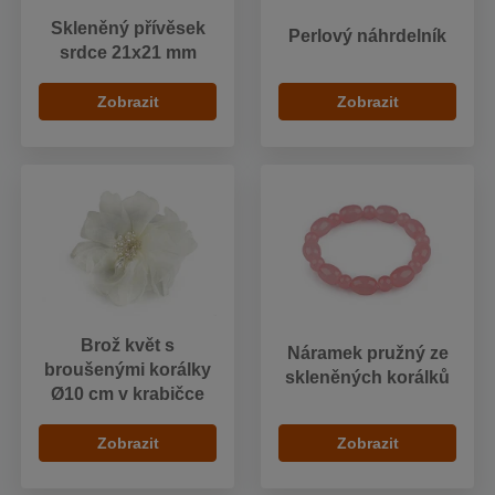
Skleněný přívěsek
Perlový náhrdelník
srdce 21x21 mm
Zobrazit
Zobrazit
Brož květ s
Náramek pružný ze
broušenými korálky
skleněných korálků
Ø10 cm v krabičce
Zobrazit
Zobrazit