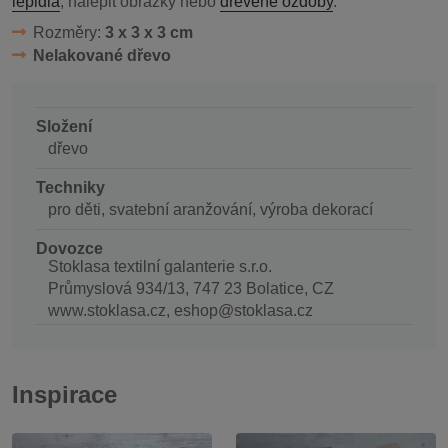
lepidla
, nalepit obrázky nebo
dřevěné ozdoby
.
Rozměry:
3 x 3 x 3 cm
Nelakované dřevo
Složení
dřevo
Techniky
pro děti, svatební aranžování, výroba dekorací
Dovozce
Stoklasa textilní galanterie s.r.o.
Průmyslová 934/13, 747 23 Bolatice, CZ
www.stoklasa.cz, eshop@stoklasa.cz
Inspirace