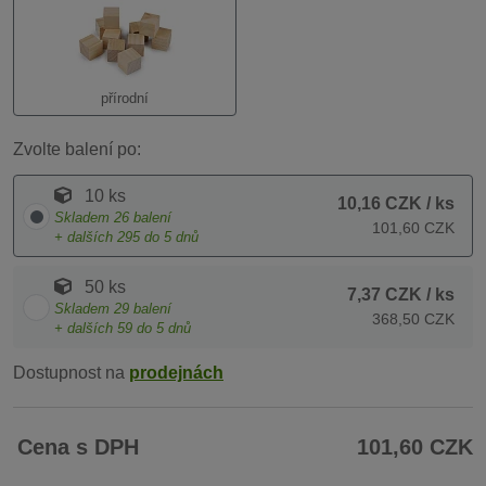
přírodní
Zvolte balení po:
10 ks
10,16 CZK
/ ks
Skladem
26
balení
101,60 CZK
+ dalších
295
do 5 dnů
50 ks
7,37 CZK
/ ks
Skladem
29
balení
368,50 CZK
+ dalších
59
do 5 dnů
Dostupnost na
prodejnách
Cena s DPH
101,60 CZK