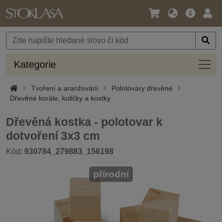
Jazyk
Hlavní
Přihl
/
nabídka
Měna
Kateg
Kategorie
Tvoření a aranžování
Polotovary dřevěné
Dřevěné korále, kuličky a kostky
Dřevěná kostka - polotovar k
dotvoření 3x3 cm
Kód:
930784_279883_156198
přírodní