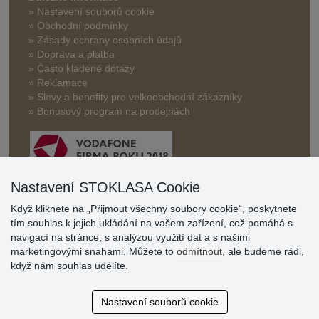
» Nastavení souborů cookie
» Obchodní podmínky
» Zásady ochrany osobních údajů
» Doprava a platba
» Často kladené dotazy
» Reklamace
» Slevy a benefity pro velkoobchodní zákazníky
» Bonusový program na prodejnách
Nastavení STOKLASA Cookie
Když kliknete na „Přijmout všechny soubory cookie“, poskytnete
Hodnocení
tím souhlas k jejich ukládání na vašem zařízení, což pomáhá s
zákazníků
navigací na stránce, s analýzou využití dat a s našimi
marketingovými snahami. Můžete to
odmítnout
, ale budeme rádi,
29.7.2026
když nám souhlas udělíte.
Super obchod, kvalitní zboží za slušné ceny. Vřele
doporučuji.
Nastavení souborů cookie
19.7.2026