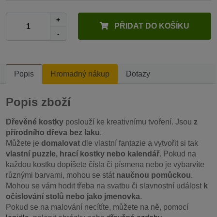
+
PŘIDAT DO KOŠÍKU
-
Popis
Hromadný nákup
Dotazy
Popis zboží
Dřevěné kostky
poslouží ke kreativnímu tvoření. Jsou
z
přírodního dřeva bez laku
.
Můžete je
domalovat
dle vlastní fantazie a vytvořit si tak
vlastní puzzle, hrací kostky nebo kalendář
. Pokud na
každou kostku dopíšete čísla či písmena nebo je vybarvíte
různými barvami, mohou se stát
naučnou pomůckou
.
Mohou se vám hodit třeba na svatbu či slavnostní událost
k
očíslování stolů nebo jako jmenovka
.
Pokud se na malování necítíte, můžete na ně, pomocí