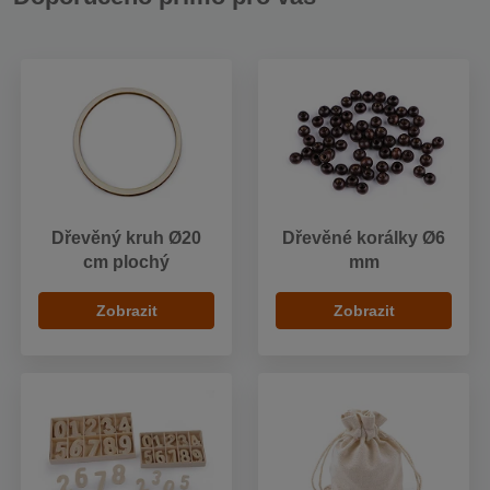
Dřevěný kruh Ø20
Dřevěné korálky Ø6
cm plochý
mm
Zobrazit
Zobrazit