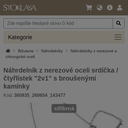
Jazyk
Hlavní
Přihl
/
nabídka
Měna
Kateg
Kategorie
Bižuterie
Náhrdelníky
Náhrdelníky z nerezové a
chirurgické oceli
Náhrdelník z nerezové oceli srdíčka /
čtyřlístek "2v1" s broušenými
kamínky
Kód:
360935_260654_143477
stříbrná