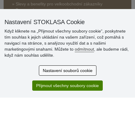
» Slevy a benefity pro velkoobchodní zákazníky
» Bonusový program na prodejnách
Nastavení STOKLASA Cookie
Když kliknete na „Přijmout všechny soubory cookie“, poskytnete
tím souhlas k jejich ukládání na vašem zařízení, což pomáhá s
navigací na stránce, s analýzou využití dat a s našimi
marketingovými snahami. Můžete to
odmítnout
, ale budeme rádi,
Hodnocení
když nám souhlas udělíte.
zákazníků
Nastavení souborů cookie
29.7.2026
Super obchod, kvalitní zboží za slušné ceny. Vřele
doporučuji.
Přijmout všechny soubory cookie
19.7.2026
Sortiment za fajn ceny a hlavně super rychlé dodání. Moc
děkuji!.
» Aktuálně 19084 recenzí
* Recenze neověřujeme