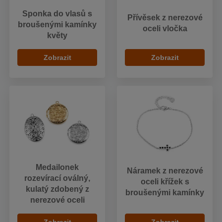
Sponka do vlasů s
Přívěsek z nerezové
broušenými kamínky
oceli vločka
květy
Zobrazit
Zobrazit
Medailonek
Náramek z nerezové
rozevírací oválný,
oceli křížek s
kulatý zdobený z
broušenými kamínky
nerezové oceli
Zobrazit
Zobrazit