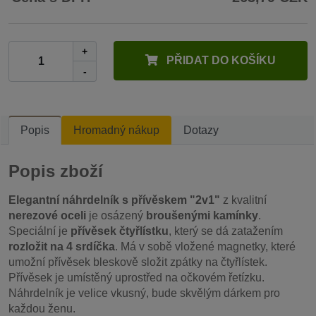
+
PŘIDAT DO KOŠÍKU
-
Popis
Hromadný nákup
Dotazy
Popis zboží
Elegantní náhrdelník s přívěskem "2v1"
z kvalitní
nerezové oceli
je osázený
broušenými kamínky
.
Speciální je
přívěsek čtyřlístku
, který se dá zatažením
rozložit na 4 srdíčka
. Má v sobě vložené magnetky, které
umožní přívěsek bleskově složit zpátky na čtyřlístek.
Přívěsek je umístěný uprostřed na očkovém řetízku.
Náhrdelník je velice vkusný, bude skvělým dárkem pro
každou ženu.