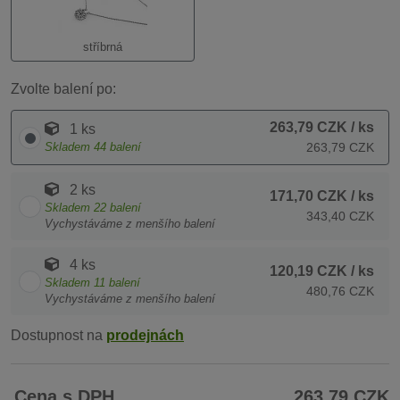
stříbrná
Zvolte balení po:
263,79 CZK
/ ks
1 ks
Skladem
44
balení
263,79 CZK
2 ks
171,70 CZK
/ ks
Skladem
22
balení
343,40 CZK
Vychystáváme z menšího balení
4 ks
120,19 CZK
/ ks
Skladem
11
balení
480,76 CZK
Vychystáváme z menšího balení
Dostupnost na
prodejnách
Cena s DPH
263,79 CZK