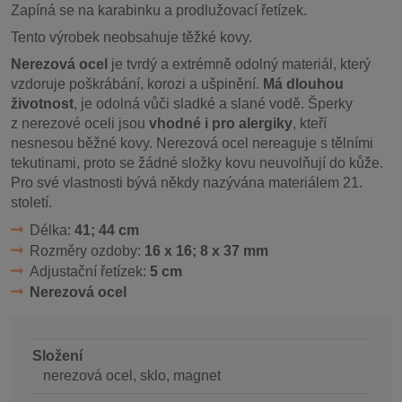
Zapíná se na karabinku a prodlužovací řetízek.
Tento výrobek neobsahuje těžké kovy.
Nerezová ocel
je tvrdý a extrémně odolný materiál, který
vzdoruje poškrábání, korozi a ušpinění.
Má dlouhou
životnost
, je odolná vůči sladké a slané vodě. Šperky
z nerezové oceli jsou
vhodné i pro alergiky
, kteří
nesnesou běžné kovy. Nerezová ocel nereaguje s tělními
tekutinami, proto se žádné složky kovu neuvolňují do kůže.
Pro své vlastnosti bývá někdy nazývána materiálem 21.
století.
Délka:
41; 44 cm
Rozměry ozdoby:
16 x 16; 8 x 37 mm
Adjustační řetízek:
5 cm
Nerezová ocel
Složení
nerezová ocel, sklo, magnet