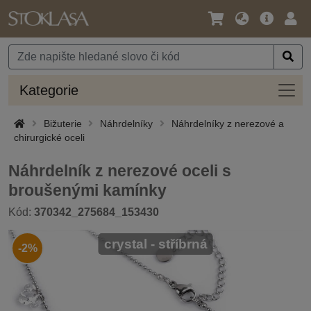
Jazyk
Hlavní
Přihl
/
nabídka
Měna
Kateg
Kategorie
Bižuterie
Náhrdelníky
Náhrdelníky z nerezové a
chirurgické oceli
Náhrdelník z nerezové oceli s
broušenými kamínky
Kód:
370342_275684_153430
crystal - stříbrná
-2%