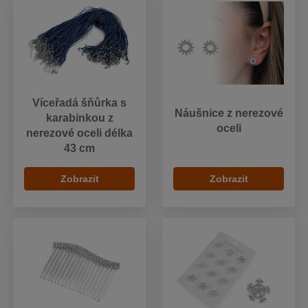
Víceřadá šňůrka s
Náušnice z nerezové
karabinkou z
oceli
nerezové oceli délka
43 cm
Zobrazit
Zobrazit