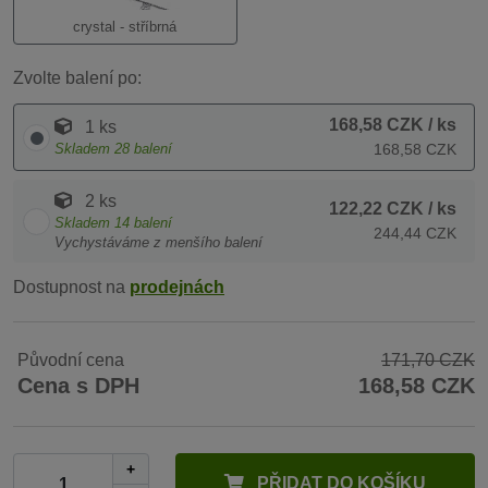
crystal - stříbrná
Zvolte balení po:
168,58 CZK
/ ks
1 ks
Skladem
28
balení
168,58 CZK
2 ks
122,22 CZK
/ ks
Skladem
14
balení
244,44 CZK
Vychystáváme z menšího balení
Dostupnost na
prodejnách
Původní cena
171,70 CZK
Cena s DPH
168,58 CZK
+
PŘIDAT DO KOŠÍKU