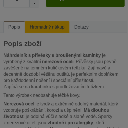
-
Popis
Hromadný nákup
Dotazy
Popis zboží
Náhrdelník s přívěsky s broušenými kamínky
je
vyrobený z kvalitní
nerezové oceli
. Přívěsky jsou pevně
zavěšené na jemném kuličkovém řetízku. Zajímavě a
decentně dozdobí většinu outfitů, je perfektním doplňkem
pro každodenní nošení i speciální příležitosti.
Zapíná se na karabinku s prodlužovacím řetízkem.
Tento výrobek neobsahuje těžké kovy.
Nerezová ocel
je tvrdý a extrémně odolný materiál, který
vzdoruje poškrábání, korozi a ušpinění.
Má dlouhou
životnost
, je odolná vůči sladké a slané vodě. Šperky
z nerezové oceli jsou
vhodné i pro alergiky
, kteří