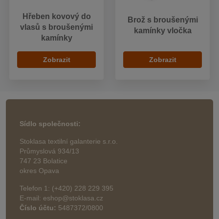
Hřeben kovový do
Brož s broušenými
vlasů s broušenými
kamínky vločka
kamínky
Zobrazit
Zobrazit
Sídlo společnosti:
Stoklasa textilní galanterie s.r.o.
Průmyslová 934/13
747 23 Bolatice
okres Opava
Telefon 1: (+420) 228 229 395
E-mail: eshop@stoklasa.cz
Číslo účtu:
5487372/0800