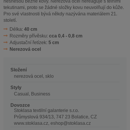
nesnesou běžné kovy. Nerezová ocel nereaguje s tělními
tekutinami, proto se žádné složky kovu neuvolňují do kůže.
Pro své vlastnosti bývá někdy nazývána materiálem 21.
století.
Délka:
40 cm
Rozměry přívěsku:
cca 0,4 - 0,8 cm
Adjustační řetízek:
5 cm
Nerezová ocel
Složení
nerezová ocel, sklo
Styly
Casual, Business
Dovozce
Stoklasa textilní galanterie s.r.o.
Průmyslová 934/13, 747 23 Bolatice, CZ
www.stoklasa.cz, eshop@stoklasa.cz