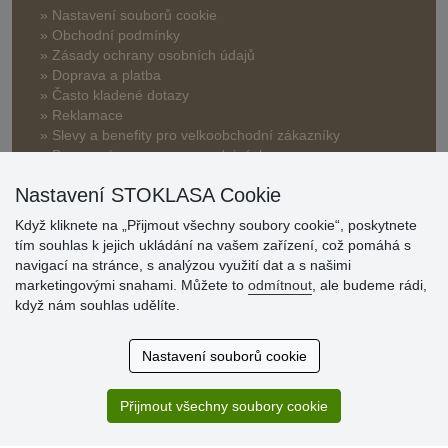
» Nastavení souborů cookie
» Obchodní podmínky
» Zásady ochrany osobních údajů
» Doprava a platba
» Často kladené dotazy
» Reklamace
» Slevy a benefity pro velkoobchodní zákazníky
» Bonusový program na prodejnách
Nastavení STOKLASA Cookie
Když kliknete na „Přijmout všechny soubory cookie“, poskytnete
tím souhlas k jejich ukládání na vašem zařízení, což pomáhá s
navigací na stránce, s analýzou využití dat a s našimi
marketingovými snahami. Můžete to
odmítnout
, ale budeme rádi,
Hodnocení
když nám souhlas udělíte.
zákazníků
Nastavení souborů cookie
29.7.2026
Super obchod, kvalitní zboží za slušné ceny. Vřele
doporučuji.
Přijmout všechny soubory cookie
19.7.2026