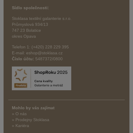
Sídlo společnosti:
Stoklasa textilní galanterie s.r.o.
Průmyslová 934/13
747 23 Bolatice
okres Opava
Telefon 1: (+420) 228 229 395
E-mail: eshop@stoklasa.cz
Číslo účtu:
5487372/0800
Mohlo by vás zajímat
» O nás
» Prodejny Stoklasa
» Kariéra