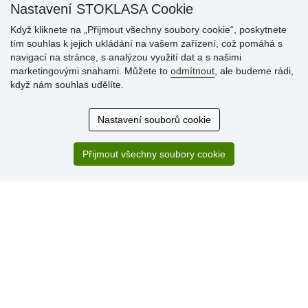
Nastavení STOKLASA Cookie
Když kliknete na „Přijmout všechny soubory cookie“, poskytnete
tím souhlas k jejich ukládání na vašem zařízení, což pomáhá s
Hodnocení
navigací na stránce, s analýzou využití dat a s našimi
zákazníků
marketingovými snahami. Můžete to
odmítnout
, ale budeme rádi,
když nám souhlas udělíte.
29.7.2026
Super obchod, kvalitní zboží za slušné ceny. Vřele
Nastavení souborů cookie
doporučuji.
19.7.2026
Přijmout všechny soubory cookie
Sortiment za fajn ceny a hlavně super rychlé dodání. Moc
děkuji!.
» Aktuálně 19084 recenzí
* Recenze neověřujeme