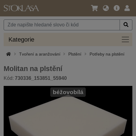
Jazyk
Hlavní
Přihl
/
nabídka
Měna
Kateg
Kategorie
Tvoření a aranžování
Plstění
Potřeby na plstění
Molitan na plstění
Kód:
730336_153851_55940
béžovobílá