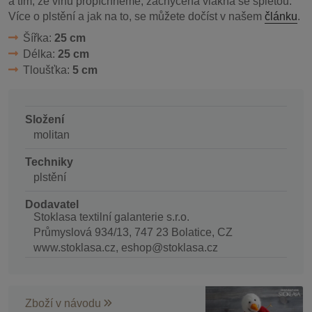
a tím, že vlnu propíchneme, zachycená vlákna se spletou.
Více o plstění a jak na to, se můžete dočíst v našem
článku
.
Šířka:
25 cm
Délka:
25 cm
Tloušťka:
5 cm
Složení
molitan
Techniky
plstění
Dodavatel
Stoklasa textilní galanterie s.r.o.
Průmyslová 934/13, 747 23 Bolatice, CZ
www.stoklasa.cz, eshop@stoklasa.cz
Zboží v návodu