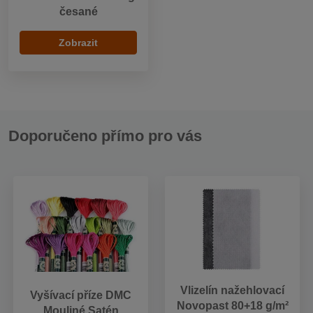
česané
Zobrazit
Doporučeno přímo pro vás
Vlizelín nažehlovací
Vyšívací příze DMC
Novopast 80+18 g/m²
Mouliné Satén