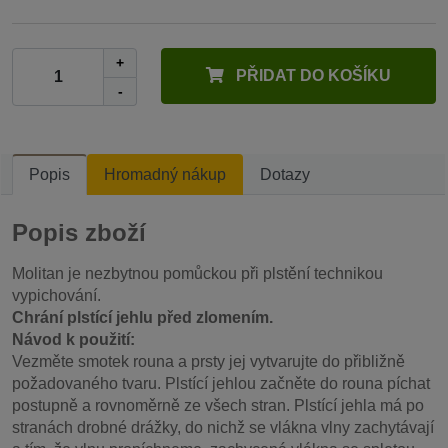
+
PŘIDAT DO KOŠÍKU
-
Popis
Hromadný nákup
Dotazy
Popis zboží
Molitan je nezbytnou pomůckou při plstění technikou
vypichování.
Chrání plstící jehlu před zlomením.
Návod k použití:
Vezměte smotek rouna a prsty jej vytvarujte do přibližně
požadovaného tvaru. Plstící jehlou začněte do rouna píchat
postupně a rovnoměrně ze všech stran. Plstící jehla má po
stranách drobné drážky, do nichž se vlákna vlny zachytávají