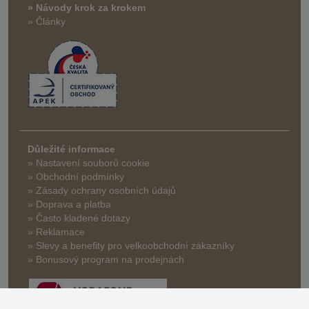
» Návody krok za krokem
» Články
Důležité informace
» Nastavení souborů cookie
» Obchodní podmínky
» Zásady ochrany osobních údajů
» Doprava a platba
» Často kladené dotazy
» Reklamace
» Slevy a benefity pro velkoobchodní zákazníky
» Bonusový program na prodejnách