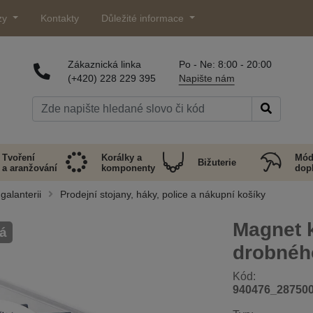
zy
Kontakty
Důležité informace
Zákaznická linka
Po - Ne: 8:00 - 20:00
(+420) 228 229 395
Napište nám
Tvoření
Korálky a
Mód
Bižuterie
a aranžování
komponenty
dop
galanterii
Prodejní stojany, háky, police a nákupní košíky
Magnet k
á
drobnéh
Kód:
940476_28750