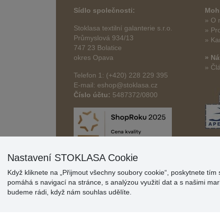
Sídlo společnosti:
Mohl
» O 
Stoklasa textilní galanterie s.r.o.
» Pr
Průmyslová 934/13
» Ka
747 23 Bolatice
okres Opava
» Ná
» Čl
Telefon 1: (+420) 228 229 395
E-mail: eshop@stoklasa.cz
Číslo účtu:
5487372/0800
Nastavení STOKLASA Cookie
Když kliknete na „Přijmout všechny soubory cookie“, poskytnete tím 
pomáhá s navigací na stránce, s analýzou využití dat a s našimi m
budeme rádi, když nám souhlas udělíte.