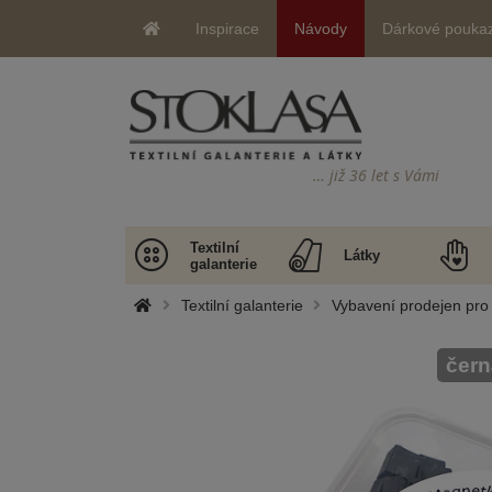
Inspirace
Návody
Dárkové pouka
… již 36 let s Vámi
Textilní
Látky
galanterie
Textilní galanterie
Vybavení prodejen pro 
čern