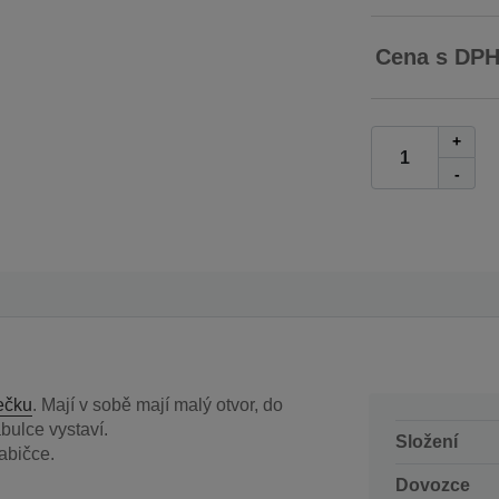
Cena s DP
+
-
ečku
. Mají v sobě mají malý otvor, do
abulce vystaví.
Složení
abičce.
Dovozce