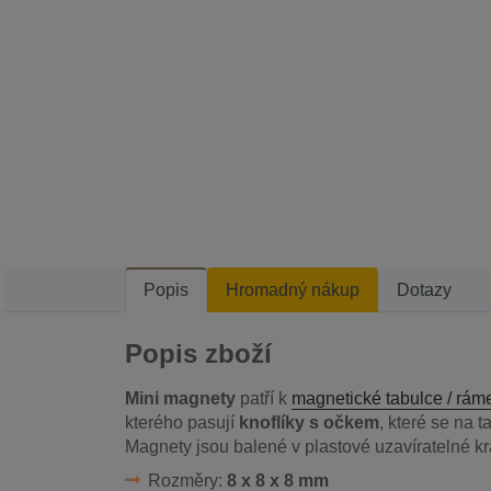
Popis
Hromadný nákup
Dotazy
Popis zboží
Mini magnety
patří k
magnetické tabulce / rám
kterého pasují
knoflíky s očkem
, které se na t
Magnety jsou balené v plastové uzavíratelné kr
Rozměry:
8 x 8 x 8 mm