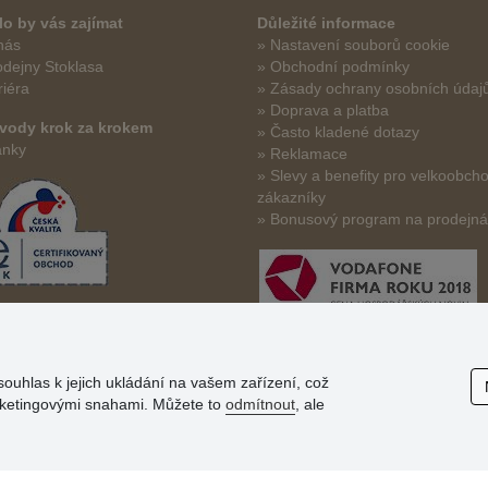
o by vás zajímat
Důležité informace
nás
» Nastavení souborů cookie
odejny Stoklasa
» Obchodní podmínky
riéra
» Zásady ochrany osobních údaj
» Doprava a platba
vody krok za krokem
» Často kladené dotazy
ánky
» Reklamace
» Slevy a benefity pro velkoobch
zákazníky
» Bonusový program na prodejn
souhlas k jejich ukládání na vašem zařízení, což
arketingovými snahami. Můžete to
odmítnout
, ale
© Stoklasa textilní galanterie s.r.o. 2026.