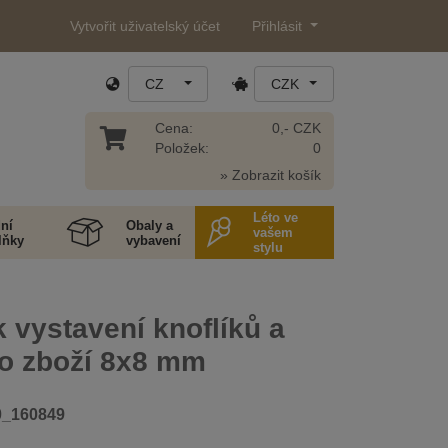
Vytvořit uživatelský účet
Přihlásit
CZ
CZK
Cena:
0,- CZK
Položek:
0
» Zobrazit košík
Léto ve
ní
Obaly a
vašem
lňky
vybavení
stylu
 vystavení knoflíků a
o zboží 8x8 mm
0_160849