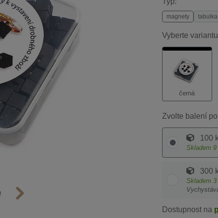
Typ:
magnety
tabulka
Vyberte variantu
černá
Zvolte balení po
100 
Skladem
9
300 
Skladem
3
Vychystáv
Dostupnost na