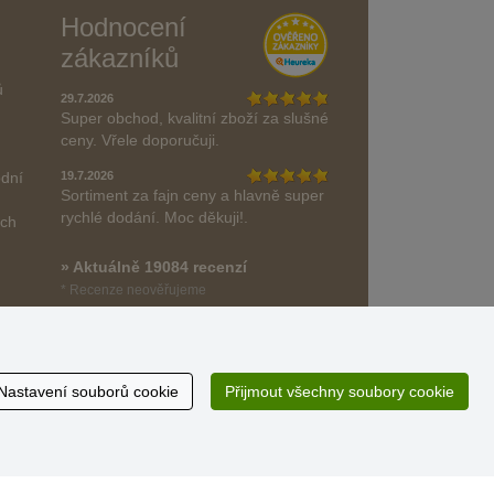
Hodnocení
zákazníků
ů
29.7.2026
Super obchod, kvalitní zboží za slušné
ceny. Vřele doporučuji.
odní
19.7.2026
Sortiment za fajn ceny a hlavně super
rychlé dodání. Moc děkuji!.
ách
» Aktuálně 19084 recenzí
* Recenze neověřujeme
Nastavení souborů cookie
Přijmout všechny soubory cookie