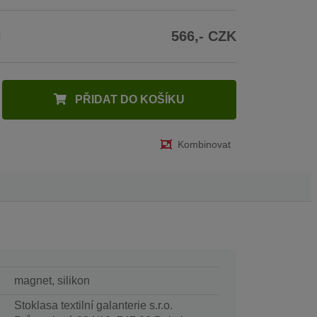
H
566,- CZK
PŘIDAT DO KOŠÍKU
Kombinovat
magnet, silikon
Stoklasa textilní galanterie s.r.o.