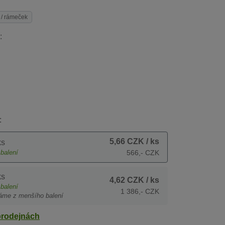
 / rámeček
:
:
5,66 CZK
/ ks
ks
balení
566,- CZK
ks
4,62 CZK
/ ks
balení
1 386,- CZK
áme z menšího balení
prodejnách