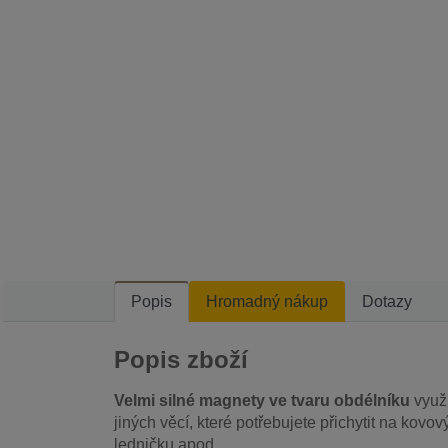
Popis
Hromadný nákup
Dotazy
Popis zboží
Velmi silné magnety ve tvaru obdélníku
využ
jiných věcí, které potřebujete přichytit na kov
ledničku apod.