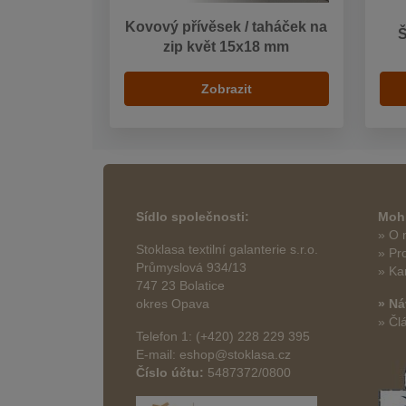
Kovový přívěsek / taháček na
zip květ 15x18 mm
Zobrazit
Sídlo společnosti:
Mohl
» O 
Stoklasa textilní galanterie s.r.o.
» Pr
Průmyslová 934/13
» Ka
747 23 Bolatice
okres Opava
» Ná
» Čl
Telefon 1: (+420) 228 229 395
E-mail: eshop@stoklasa.cz
Číslo účtu:
5487372/0800