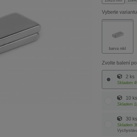
10x20 mm
10x4
Vyberte variantu
barva nikl
Zvolte balení po
2 ks
Skladem
4
10 k
Skladem
1
30 k
Skladem
3
Vychystáv