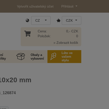
Vytvořit uživatelský účet
Přihlásit
CZ
CZK
Cena:
0,- CZK
Položek:
0
» Zobrazit košík
Léto ve
ní
Obaly a
vašem
lňky
vybavení
stylu
10x20 mm
5_126874