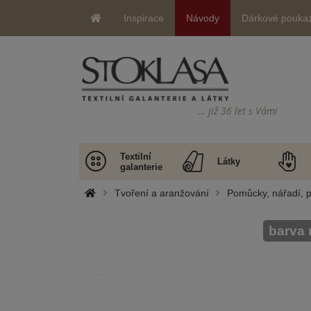
Inspirace
Návody
Dárkové pouka
… již 36 let s Vámi
Textilní
Látky
galanterie
Tvoření a aranžování
Pomůcky, nářadí, p
barva 