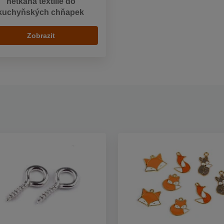
netkaná textilie do
kuchyňských chňapek
Zobrazit