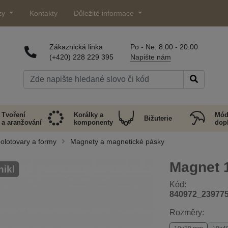
zy
Kontakty
Důležité informace
Zákaznická linka
Po - Ne: 8:00 - 20:00
(+420) 228 229 395
Napište nám
Tvoření
Korálky a
Mód
Bižuterie
a aranžování
komponenty
dop
olotovary a formy
Magnety a magnetické pásky
Magnet 
nikl
Kód:
840972_23977
Rozměry: