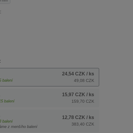
0 mm
:
:
24,54 CZK
/ ks
5
balení
49,08 CZK
15,97 CZK
/ ks
s
15
balení
159,70 CZK
s
12,78 CZK
/ ks
8
balení
383,40 CZK
áme z menšího balení