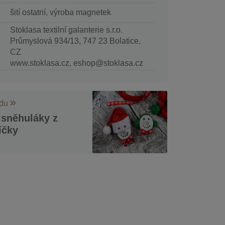
šití ostatní, výroba magnetek
Stoklasa textilní galanterie s.r.o.
Průmyslová 934/13, 747 23 Bolatice,
CZ
www.stoklasa.cz, eshop@stoklasa.cz
odu
 sněhuláky z
íčky