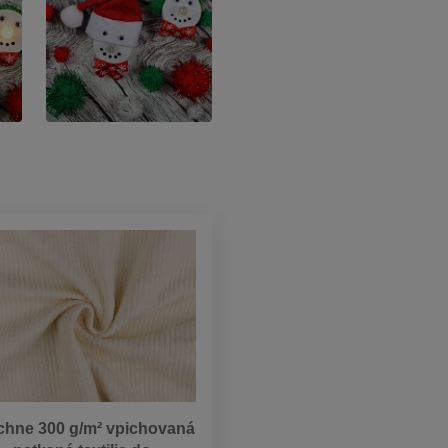
chne 300 g/m² vpichovaná