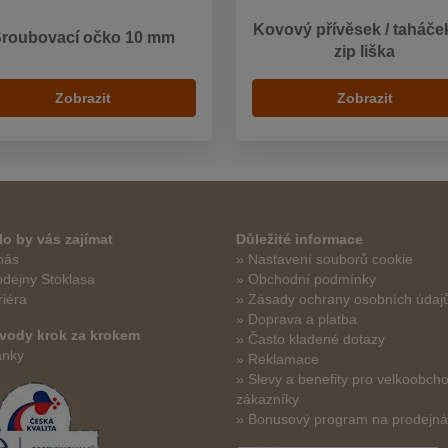
Kovový přívěsek / taháče
Šroubovací očko 10 mm
zip liška
Zobrazit
Zobrazit
o by vás zajímat
Důležité informace
nás
» Nastavení souborů cookie
odejny Stoklasa
» Obchodní podmínky
riéra
» Zásady ochrany osobních údaj
» Doprava a platba
vody krok za krokem
» Často kladené dotazy
ánky
» Reklamace
» Slevy a benefity pro velkoobch
zákazníky
» Bonusový program na prodejn