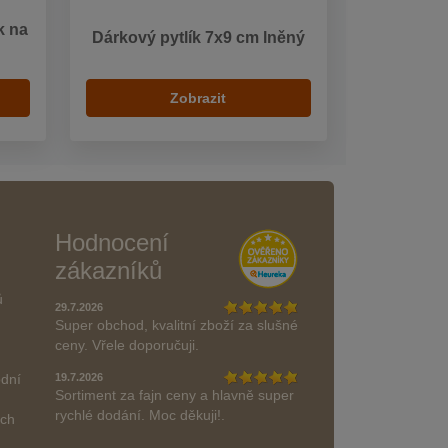
k na
Dárkový pytlík 7x9 cm lněný
Zobrazit
Hodnocení
zákazníků
ů
29.7.2026
Super obchod, kvalitní zboží za slušné
ceny. Vřele doporučuji.
odní
19.7.2026
Sortiment za fajn ceny a hlavně super
rychlé dodání. Moc děkuji!.
ách