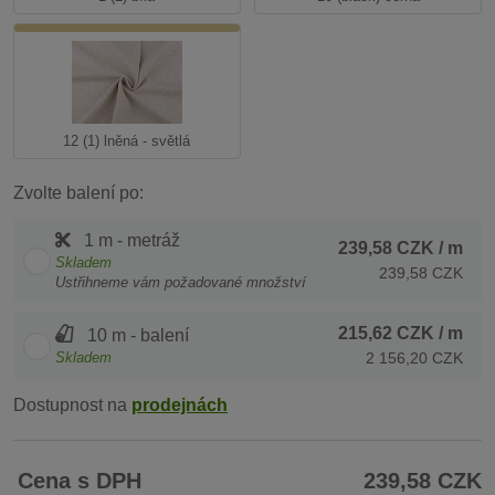
12 (1) lněná - světlá
Zvolte balení po:
1 m - metráž
239,58 CZK
/ m
Skladem
239,58 CZK
Ustřihneme vám požadované množství
215,62 CZK
/ m
10 m - balení
Skladem
2 156,20 CZK
Dostupnost na
prodejnách
Cena s DPH
239,58 CZK