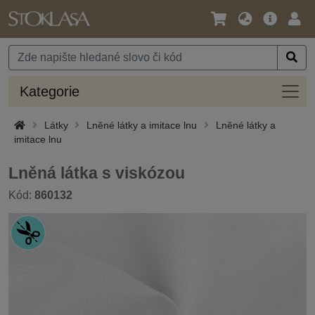
Jazyk
Hlavní
Přihl
/
nabídka
Měna
Kateg
Kategorie
Látky
Lněné látky a imitace lnu
Lněné látky a
imitace lnu
Lněná látka s viskózou
Kód:
860132