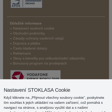
Důležité informace
» Nastavení souborů cookie
» Obchodní podmínky
» Zásady ochrany osobních údajů
» Doprava a platba
» Často kladené dotazy
» Reklamace
» Slevy a benefity pro velkoobchodní zákazníky
» Bonusový program na prodejnách
Nastavení STOKLASA Cookie
Když kliknete na „Přijmout všechny soubory cookie“, poskytnete
Hodnocení
tím souhlas k jejich ukládání na vašem zařízení, což pomáhá s
zákazníků
navigací na stránce, s analýzou využití dat a s našimi