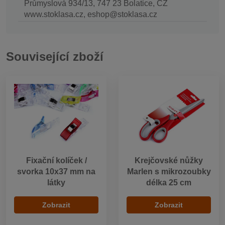
Průmyslová 934/13, 747 23 Bolatice, CZ
www.stoklasa.cz, eshop@stoklasa.cz
Související zboží
Fixační kolíček /
Krejčovské nůžky
svorka 10x37 mm na
Marlen s mikrozoubky
látky
délka 25 cm
Zobrazit
Zobrazit