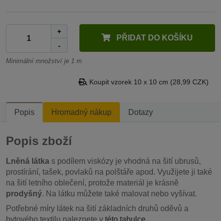
+
PŘIDAT DO KOŠÍKU
-
Minimální množství je 1 m
Koupit vzorek 10 x 10 cm (28,99 CZK)
Popis
Hromadný nákup
Dotazy
Popis zboží
Lněná látka
s podílem viskózy je vhodná na šití ubrusů,
prostírání, tašek, povlaků na polštáře apod. Využijete ji také
na šití letního oblečení, protože materiál je krásně
prodyšný
. Na látku můžete také malovat nebo vyšívat.
Potřebné míry látek na šití základních druhů oděvů a
bytového textilu naleznete v
této tabulce
.