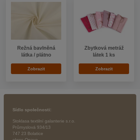
Režná bavlněná
Zbytková metráž
látka / plátno
látek 1 ks
Zobrazit
Zobrazit
Sídlo společnosti:
Stoklasa textilní galanterie s.r.o.
Průmyslová 934/13
747 23 Bolatice
okres Opava