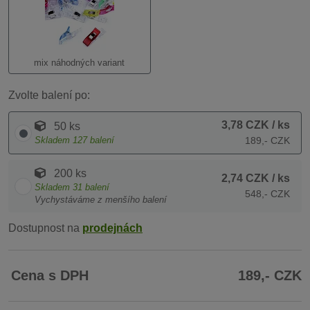
mix náhodných variant
Zvolte balení po:
3,78 CZK
/ ks
50 ks
Skladem
127
balení
189,- CZK
200 ks
2,74 CZK
/ ks
Skladem
31
balení
548,- CZK
Vychystáváme z menšího balení
Dostupnost na
prodejnách
Cena s DPH
189,- CZK