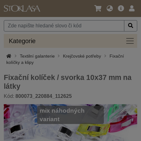
Jazyk
Hlavní
Přihl
/
nabídka
Měna
Kateg
Kategorie
Textilní galanterie
Krejčovské potřeby
Fixační
kolíčky a klipy
Fixační kolíček / svorka 10x37 mm na
látky
Kód:
800073_220884_112625
mix náhodných
variant