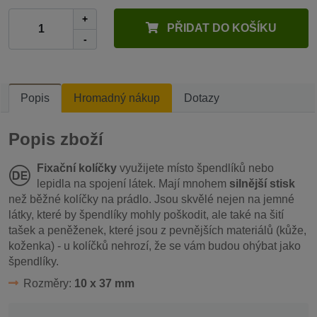
+
PŘIDAT DO KOŠÍKU
-
Popis
Hromadný nákup
Dotazy
Popis zboží
Fixační kolíčky
využijete místo špendlíků nebo
lepidla na spojení látek. Mají mnohem
silnější stisk
než běžné kolíčky na prádlo. Jsou skvělé nejen na jemné
látky, které by špendlíky mohly poškodit, ale také na šití
tašek a peněženek, které jsou z pevnějších materiálů (kůže,
koženka) - u kolíčků nehrozí, že se vám budou ohýbat jako
špendlíky.
Rozměry:
10 x 37 mm