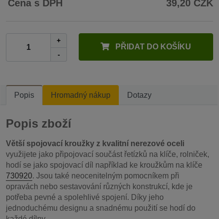
Cena s DPH
39,20 CZK
+
PŘIDAT DO KOŠÍKU
-
Popis
Hromadný nákup
Dotazy
Popis zboží
Větší spojovací kroužky z kvalitní nerezové oceli
využijete jako připojovací součást řetízků na klíče, rolniček,
hodí se jako spojovací díl například ke kroužkům na klíče
730920
. Jsou také neocenitelným pomocníkem při
opravách nebo sestavování různých konstrukcí, kde je
potřeba pevné a spolehlivé spojení. Díky jeho
jednoduchému designu a snadnému použití se hodí do
každé dílny.