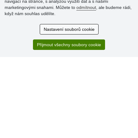
zákazníků
navigací na stránce, s analýzou využití dat a s našimi
marketingovými snahami. Můžete to
odmítnout
, ale budeme rádi,
29.7.2026
když nám souhlas udělíte.
Super obchod, kvalitní zboží za slušné ceny. Vřele
doporučuji.
Nastavení souborů cookie
19.7.2026
Sortiment za fajn ceny a hlavně super rychlé dodání. Moc
děkuji!.
Přijmout všechny soubory cookie
» Aktuálně 19084 recenzí
* Recenze neověřujeme
© Stoklasa textilní galanterie s.r.o. 2026.