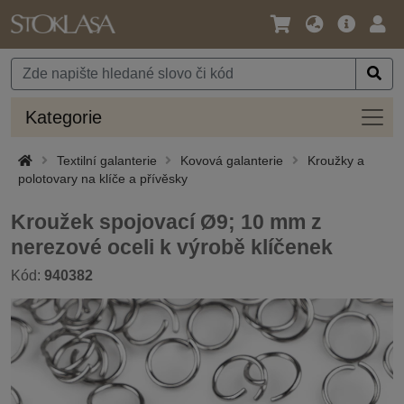
Jazyk
Hlavní
Přihl
/
nabídka
Měna
Kateg
Kategorie
Textilní galanterie
Kovová galanterie
Kroužky a
polotovary na klíče a přívěsky
Kroužek spojovací Ø9; 10 mm z
nerezové oceli k výrobě klíčenek
Kód:
940382