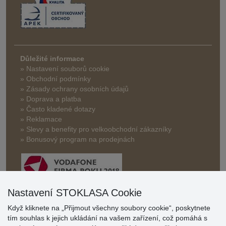
Důležité informace
» Nastavení souborů cookie
» Obchodní podmínky
» Zásady ochrany osobních údajů
» Doprava a platba
» Často kladené dotazy
» Reklamace
» Slevy a benefity pro velkoobchodní zákazníky
» Bonusový program na prodejnách
Nastavení STOKLASA Cookie
Když kliknete na „Přijmout všechny soubory cookie“, poskytnete
Hodnocení
tím souhlas k jejich ukládání na vašem zařízení, což pomáhá s