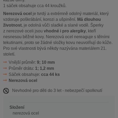
1 sáček obsahuje cca 44 kroužků.
Nerezová ocel
je tvrdý a extrémně odolný materiál, který
vzdoruje poškrábání, korozi a ušpinění.
Má dlouhou
životnost
, je odolná vůči sladké a slané vodě. Šperky
z nerezové oceli jsou
vhodné i pro alergiky
, kteří
nesnesou běžné kovy. Nerezová ocel nereaguje s tělními
tekutinami, proto se žádné složky kovu neuvolňují do kůže.
Pro své vlastnosti bývá někdy nazývána materiálem 21.
století.
Vnější průměr:
9; 10 mm
Průměr drátu:
1; 1,2 mm
Sáček obsahuje:
cca 44 ks
Nerezová ocel
Nevhodné pro děti do 3 let - nebezpečí spolknutí
Složení
nerezová ocel