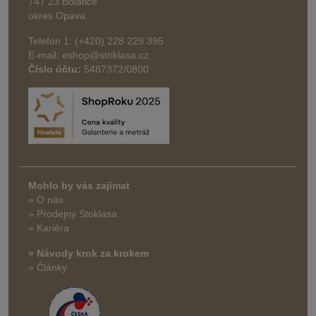
747 23 Bolatice
okres Opava
Telefon 1: (+420) 228 229 395
E-mail: eshop@stoklasa.cz
Číslo účtu:
5487372/0800
Mohlo by vás zajímat
» O nás
» Prodejny Stoklasa
» Kariéra
» Návody krok za krokem
» Články