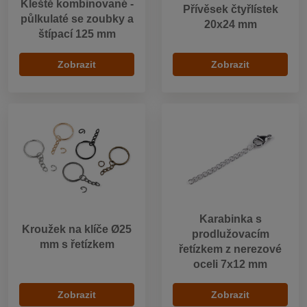
Kleště kombinované -
Přívěsek čtyřlístek
půlkulaté se zoubky a
20x24 mm
štípací 125 mm
Zobrazit
Zobrazit
Karabinka s
Kroužek na klíče Ø25
prodlužovacím
mm s řetízkem
řetízkem z nerezové
oceli 7x12 mm
Zobrazit
Zobrazit