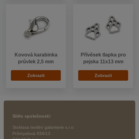
Kovová karabinka
Přívěsek tlapka pro
průvlek 2,5 mm
pejska 11x13 mm
Zobrazit
Zobrazit
Sídlo společnosti:
Stoklasa textilní galanterie s.r.o.
Průmyslová 934/13