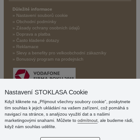
Důležité informace
» Nastavení souborů cookie
» Obchodní podmínky
» Zásady ochrany osobních údajů
» Doprava a platba
» Často kladené dotazy
» Reklamace
» Slevy a benefity pro velkoobchodní zákazníky
» Bonusový program na prodejnách
Nastavení STOKLASA Cookie
Když kliknete na „Přijmout všechny soubory cookie“, poskytnete
Hodnocení
tím souhlas k jejich ukládání na vašem zařízení, což pomáhá s
zákazníků
navigací na stránce, s analýzou využití dat a s našimi
marketingovými snahami. Můžete to
odmítnout
, ale budeme rádi,
29.7.2026
když nám souhlas udělíte.
Super obchod, kvalitní zboží za slušné ceny. Vřele
doporučuji.