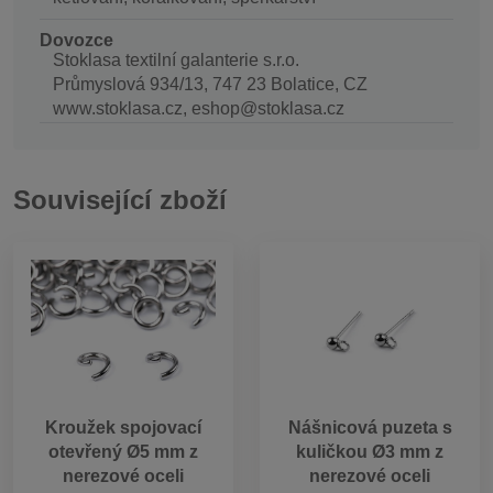
Dovozce
Stoklasa textilní galanterie s.r.o.
Průmyslová 934/13, 747 23 Bolatice, CZ
www.stoklasa.cz, eshop@stoklasa.cz
Související zboží
Kroužek spojovací
Nášnicová puzeta s
otevřený Ø5 mm z
kuličkou Ø3 mm z
nerezové oceli
nerezové oceli