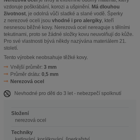
vzdoruje poškrábání, korozi a ušpinění.
Má dlouhou
životnost
, je odolná vůči sladké a slané vodě. Šperky
z nerezové oceli jsou
vhodné i pro alergiky
, kteří
nesnesou běžné kovy. Nerezová ocel nereaguje s tělními
tekutinami, proto se žádné složky kovu neuvolňují do kůže.
Pro své vlastnosti bývá někdy nazývána materiálem 21.
století.
Tento výrobek neobsahuje těžké kovy.
Vnější průměr:
3 mm
Průměr drátu:
0,5 mm
Nerezová ocel
Nevhodné pro děti do 3 let - nebezpečí spolknutí
Složení
nerezová ocel
Techniky
ketlování, korálkování, šperkařství