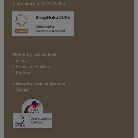
Číslo účtu:
5487372/0800
Mohlo by vás zajímat
» O nás
» Prodejny Stoklasa
» Kariéra
» Návody krok za krokem
» Články