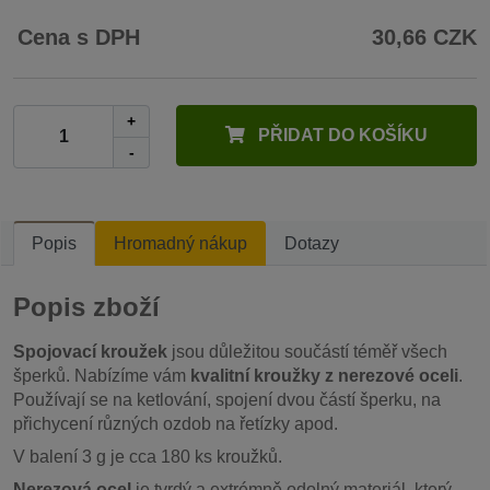
Cena s DPH
30,66 CZK
+
PŘIDAT DO KOŠÍKU
-
Popis
Hromadný nákup
Dotazy
Popis zboží
Spojovací kroužek
jsou důležitou součástí téměř všech
šperků. Nabízíme vám
kvalitní kroužky z nerezové oceli
.
Používají se na ketlování, spojení dvou částí šperku, na
přichycení různých ozdob na řetízky apod.
V balení 3 g je cca 180 ks kroužků.
Nerezová ocel
je tvrdý a extrémně odolný materiál, který