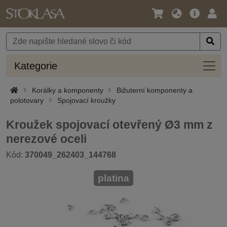
Jazyk
Hlavní
Přihl
/
nabídka
Měna
Kateg
Kategorie
Korálky a komponenty
Bižuterní komponenty a
polotovary
Spojovací kroužky
Kroužek spojovací otevřený Ø3 mm z
nerezové oceli
Kód:
370049_262403_144768
platina