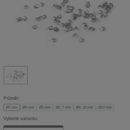
Průměr:
Ø3 mm
Ø4 mm
Ø5 mm
Ø6; 7 mm
Ø9; 10 mm
Ø12 mm
Vyberte variantu: