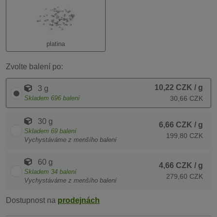
platina
Zvolte balení po:
10,22 CZK
/ g
3 g
Skladem
696
balení
30,66 CZK
30 g
6,66 CZK
/ g
Skladem
69
balení
199,80 CZK
Vychystáváme z menšího balení
60 g
4,66 CZK
/ g
Skladem
34
balení
279,60 CZK
Vychystáváme z menšího balení
Dostupnost na
prodejnách