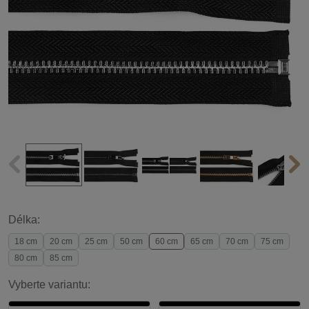
Délka:
18 cm
20 cm
25 cm
50 cm
60 cm
65 cm
70 cm
75 cm
80 cm
85 cm
Vyberte variantu: