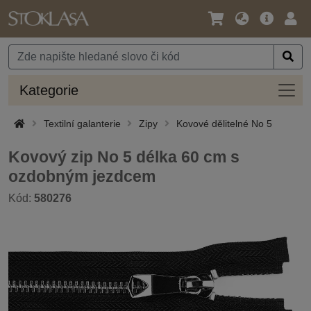
Jazyk
Hlavní
Přihl
/
nabídka
Měna
Kateg
Kategorie
Textilní galanterie
Zipy
Kovové dělitelné No 5
Kovový zip No 5 délka 60 cm s
ozdobným jezdcem
Kód:
580276