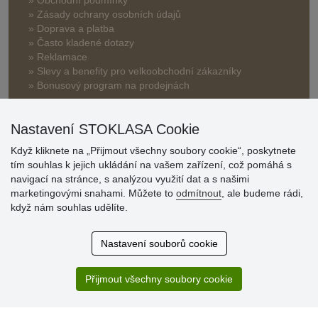
» Zásady ochrany osobních údajů
» Doprava a platba
» Často kladené dotazy
» Reklamace
» Slevy a benefity pro velkoobchodní zákazníky
» Bonusový program na prodejnách
Nastavení STOKLASA Cookie
Když kliknete na „Přijmout všechny soubory cookie“, poskytnete
tím souhlas k jejich ukládání na vašem zařízení, což pomáhá s
navigací na stránce, s analýzou využití dat a s našimi
Hodnocení
marketingovými snahami. Můžete to
odmítnout
, ale budeme rádi,
zákazníků
když nám souhlas udělíte.
29.7.2026
Nastavení souborů cookie
Super obchod, kvalitní zboží za slušné ceny. Vřele
doporučuji.
Přijmout všechny soubory cookie
19.7.2026
Sortiment za fajn ceny a hlavně super rychlé dodání. Moc
děkuji!.