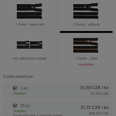
1 černá - černý nikl
2 černá - stříbrná
mix náhodných variant
3 černá - zlatá
vyprodáno
Zvolte balení po:
51,55 CZK
/ ks
1 ks
Skladem
51,55 CZK
25 ks
37,37 CZK
/ ks
Skladem
934,25 CZK
Vychystáváme z menšího balení