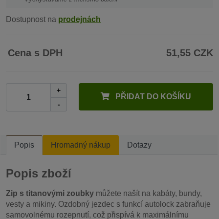
Dostupnost na
prodejnách
Cena s DPH
51,55 CZK
+
PŘIDAT DO KOŠÍKU
-
Popis
Hromadný nákup
Dotazy
Popis zboží
Zip s titanovými zoubky
můžete našít na kabáty, bundy,
vesty a mikiny. Ozdobný jezdec s funkcí autolock zabraňuje
samovolnému rozepnutí, což přispívá k maximálnímu