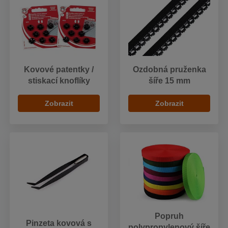
Kovové patentky /
Ozdobná pruženka
stiskací knoflíky
šíře 15 mm
Zobrazit
Zobrazit
Popruh
Pinzeta kovová s
polypropylenový šíře