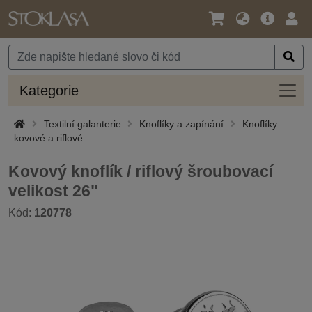
Jazyk
Hlavní
Přihl
/
nabídka
Měna
Kateg
Kategorie
Textilní galanterie
Knoflíky a zapínání
Knoflíky
kovové a riflové
Kovový knoflík / riflový šroubovací
velikost 26"
Kód:
120778