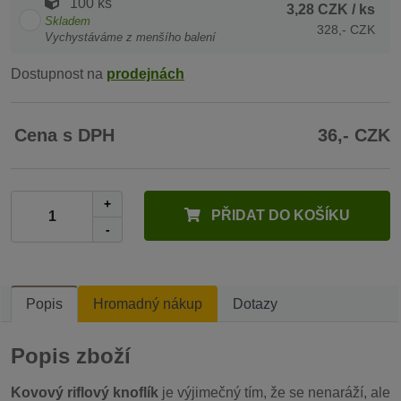
100 ks
3,28 CZK
/ ks
Skladem
328,- CZK
Vychystáváme z menšího balení
Dostupnost na
prodejnách
Cena s DPH
36,- CZK
+
PŘIDAT DO KOŠÍKU
-
Popis
Hromadný nákup
Dotazy
Popis zboží
Kovový riflový knoflík
je výjimečný tím, že se nenaráží, ale