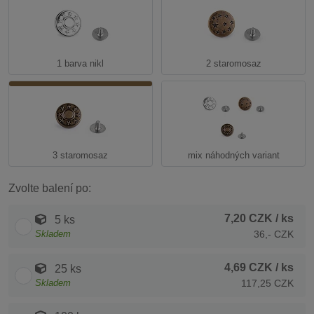
1 barva nikl
2 staromosaz
3 staromosaz
mix náhodných variant
Zvolte balení po:
7,20 CZK
/ ks
5 ks
Skladem
36,- CZK
4,69 CZK
/ ks
25 ks
Skladem
117,25 CZK