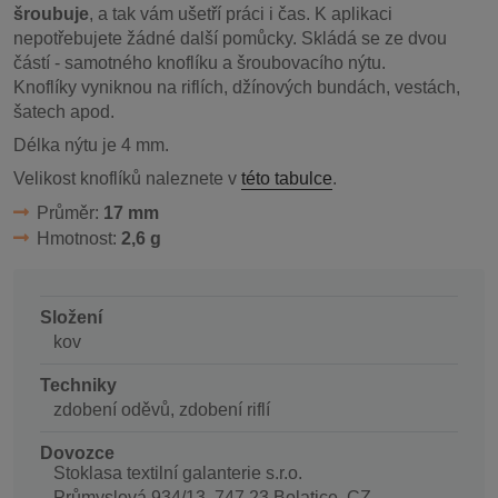
šroubuje
, a tak vám ušetří práci i čas. K aplikaci
nepotřebujete žádné další pomůcky. Skládá se ze dvou
částí - samotného knoflíku a šroubovacího nýtu.
Knoflíky vyniknou na riflích, džínových bundách, vestách,
šatech apod.
Délka nýtu je 4 mm.
Velikost knoflíků naleznete v
této tabulce
.
Průměr:
17 mm
Hmotnost:
2,6 g
Složení
kov
Techniky
zdobení oděvů, zdobení riflí
Dovozce
Stoklasa textilní galanterie s.r.o.
Průmyslová 934/13, 747 23 Bolatice, CZ