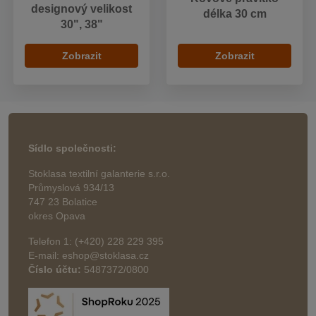
designový velikost
délka 30 cm
30", 38"
Zobrazit
Zobrazit
Sídlo společnosti:
Stoklasa textilní galanterie s.r.o.
Průmyslová 934/13
747 23 Bolatice
okres Opava
Telefon 1: (+420) 228 229 395
E-mail: eshop@stoklasa.cz
Číslo účtu:
5487372/0800