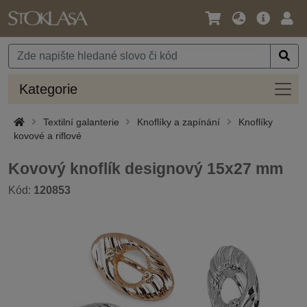
Jazyk
Hlavní
Přihl
/
nabídka
Měna
Kateg
Kategorie
Textilní galanterie
Knoflíky a zapínání
Knoflíky
kovové a riflové
Kovový knoflík designový 15x27 mm
Kód:
120853