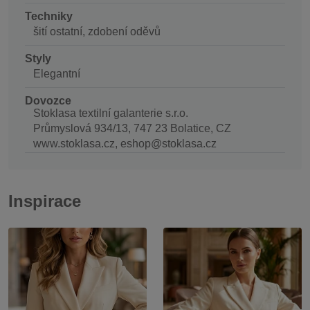
Techniky
šití ostatní, zdobení oděvů
Styly
Elegantní
Dovozce
Stoklasa textilní galanterie s.r.o.
Průmyslová 934/13, 747 23 Bolatice, CZ
www.stoklasa.cz, eshop@stoklasa.cz
Inspirace