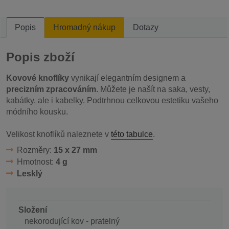
Popis
Hromadný nákup
Dotazy
Popis zboží
Kovové knoflíky
vynikají elegantním designem a
precizním zpracováním
. Můžete je našít na saka, vesty,
kabátky, ale i kabelky. Podtrhnou celkovou estetiku vašeho
módního kousku.
Velikost knoflíků naleznete v
této tabulce
.
Rozměry:
15 x 27 mm
Hmotnost:
4 g
Lesklý
Složení
nekorodující kov - pratelný