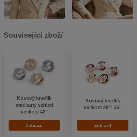
Související zboží
Kovový knoflík
Kovový knoflík
mačkaný vzhled
velikost 28"; 36"
velikost 42"
Zobrazit
Zobrazit