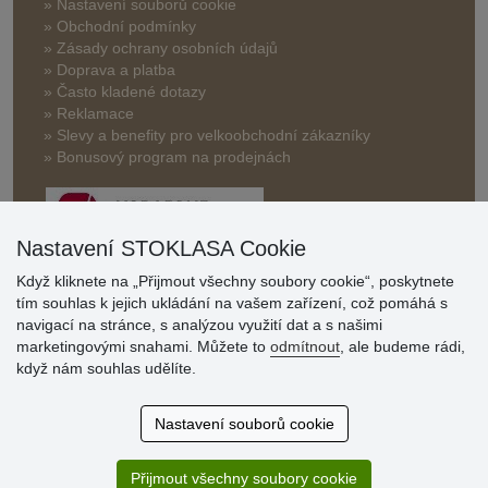
» Nastavení souborů cookie
» Obchodní podmínky
» Zásady ochrany osobních údajů
» Doprava a platba
» Často kladené dotazy
» Reklamace
» Slevy a benefity pro velkoobchodní zákazníky
» Bonusový program na prodejnách
Nastavení STOKLASA Cookie
Když kliknete na „Přijmout všechny soubory cookie“, poskytnete
tím souhlas k jejich ukládání na vašem zařízení, což pomáhá s
Hodnocení
navigací na stránce, s analýzou využití dat a s našimi
zákazníků
marketingovými snahami. Můžete to
odmítnout
, ale budeme rádi,
když nám souhlas udělíte.
29.7.2026
Super obchod, kvalitní zboží za slušné ceny. Vřele
Nastavení souborů cookie
doporučuji.
19.7.2026
Přijmout všechny soubory cookie
Sortiment za fajn ceny a hlavně super rychlé dodání. Moc