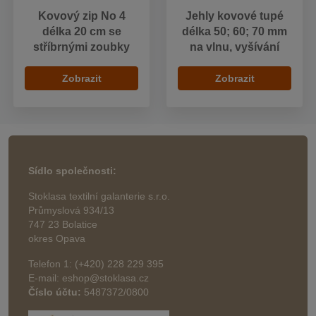
Kovový zip No 4
Jehly kovové tupé
délka 20 cm se
délka 50; 60; 70 mm
stříbrnými zoubky
na vlnu, vyšívání
Zobrazit
Zobrazit
Sídlo společnosti:
Stoklasa textilní galanterie s.r.o.
Průmyslová 934/13
747 23 Bolatice
okres Opava
Telefon 1: (+420) 228 229 395
E-mail: eshop@stoklasa.cz
Číslo účtu:
5487372/0800