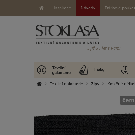
Inspirace
Návody
Dárkové pouka
… již 36 let s Vámi
Textilní
Látky
galanterie
Textilní galanterie
Zipy
Kostěné dělite
čern