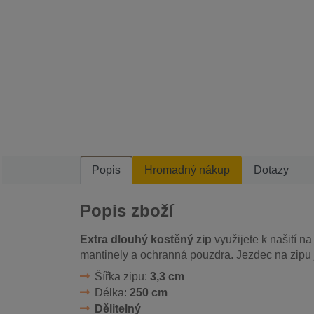
Popis
Hromadný nákup
Dotazy
Popis zboží
Extra dlouhý kostěný zip
využijete k našití n
mantinely a ochranná pouzdra. Jezdec na zipu 
Šířka zipu:
3,3 cm
Délka:
250 cm
Dělitelný