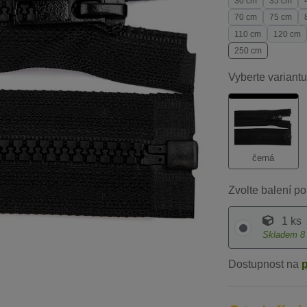
30 cm
35 cm
70 cm
75 cm
110 cm
120 cm
250 cm
Vyberte variantu
černá
Zvolte balení po
1 ks
Skladem
8
Dostupnost na