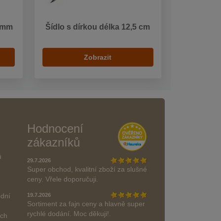
 mm
Šídlo s dírkou délka 12,5 cm
Zobrazit
Hodnocení
zákazníků
ů
29.7.2026
Super obchod, kvalitní zboží za slušné
ceny. Vřele doporučuji.
odní
19.7.2026
Sortiment za fajn ceny a hlavně super
rychlé dodání. Moc děkuji!.
ách