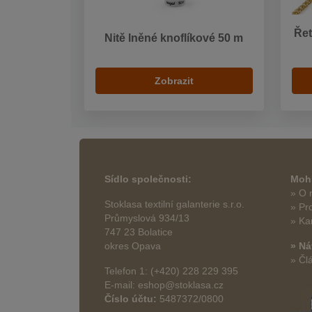
Řet
Nitě lněné knoflíkové 50 m
Zobrazit
Sídlo společnosti:
Mohl
» O 
Stoklasa textilní galanterie s.r.o.
» Pr
Průmyslová 934/13
» Ka
747 23 Bolatice
okres Opava
» Ná
» Čl
Telefon 1: (+420) 228 229 395
E-mail: eshop@stoklasa.cz
Číslo účtu:
5487372/0800