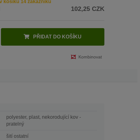
v košíku 14 zákazníků
H
102,25 CZK
PŘIDAT DO KOŠÍKU
Kombinovat
polyester, plast, nekorodující kov -
pratelný
šití ostatní