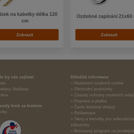
ízek na kabelky délka 120
Ozdobné zapínání 21x60
cm
Zobrazit
Zobrazit
o by vás zajímat
Důležité informace
nás
» Nastavení souborů cookie
odejny Stoklasa
» Obchodní podmínky
riéra
» Zásady ochrany osobních údaj
» Doprava a platba
vody krok za krokem
» Často kladené dotazy
ánky
» Reklamace
» Slevy a benefity pro velkoobch
zákazníky
» Bonusový program na prodejn