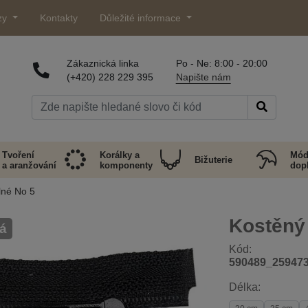
zy
Kontakty
Důležité informace
Zákaznická linka
Po - Ne: 8:00 - 20:00
(+420) 228 229 395
Napište nám
Tvoření
Korálky a
Mód
Bižuterie
a aranžování
komponenty
dop
lné No 5
Kostěný 
á
Kód:
590489_25947
Délka: