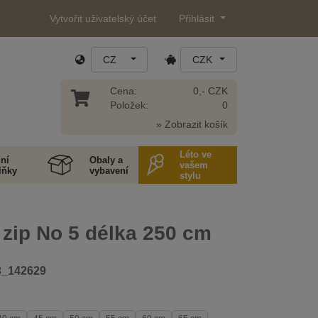
Vytvořit uživatelský účet
Přihlásit
CZ
CZK
Cena:
0,- CZK
Položek:
0
» Zobrazit košík
Léto ve
ní
Obaly a
vašem
lňky
vybavení
stylu
zip No 5 délka 250 cm
3_142629