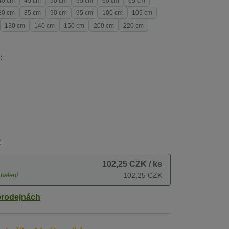
40 cm
45 cm
50 cm
55 cm
60 cm
65 cm
80 cm
85 cm
90 cm
95 cm
100 cm
105 cm
130 cm
140 cm
150 cm
200 cm
220 cm
:
:
102,25 CZK
/ ks
balení
102,25 CZK
prodejnách