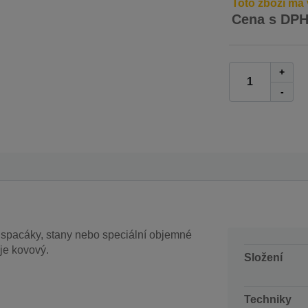
Toto zboží má 
Cena s DP
+
-
a spacáky, stany nebo speciální objemné
je kovový.
Složení
Techniky