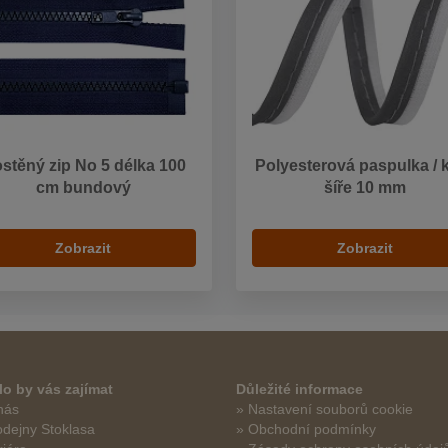
stěný zip No 5 délka 100
Polyesterová paspulka / 
cm bundový
šíře 10 mm
Zobrazit
Zobrazit
o by vás zajímat
Důležité informace
nás
» Nastavení souborů cookie
odejny Stoklasa
» Obchodní podmínky