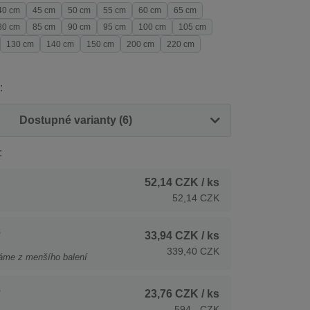
40 cm
45 cm
50 cm
55 cm
60 cm
65 cm
80 cm
85 cm
90 cm
95 cm
100 cm
105 cm
130 cm
140 cm
150 cm
200 cm
220 cm
:
Dostupné varianty (6)
:
52,14 CZK
/ ks
52,14 CZK
s
33,94 CZK
/ ks
339,40 CZK
áme z menšího balení
s
23,76 CZK
/ ks
594,- CZK