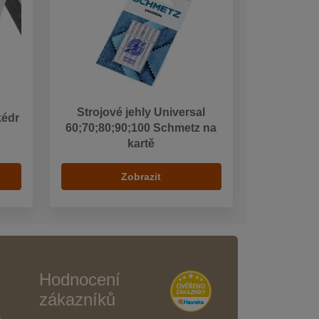
Strojové jehly Universal
kédr
60;70;80;90;100 Schmetz na
kartě
Zobrazit
Hodnocení
zákazníků