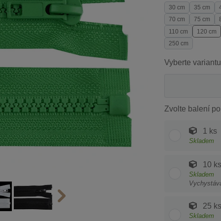
30 cm
35 cm
70 cm
75 cm
110 cm
120 cm
250 cm
Vyberte variantu
Zvolte balení po
1 ks
Skladem
10 k
Skladem
Vychystáv
25 k
Skladem