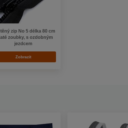
těný zip No 5 délka 80 cm
laté zoubky, s ozdobným
jezdcem
Zobrazit