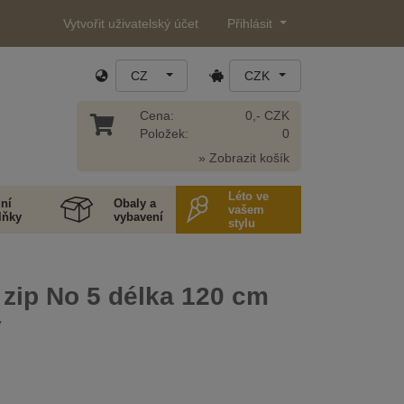
Vytvořit uživatelský účet
Přihlásit
CZ
CZK
Cena:
0,- CZK
Položek:
0
» Zobrazit košík
Léto ve
ní
Obaly a
vašem
lňky
vybavení
stylu
zip No 5 délka 120 cm
ý