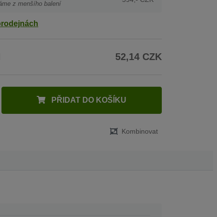
áme z menšího balení
prodejnách
H
52,14 CZK
PŘIDAT DO KOŠÍKU
Kombinovat