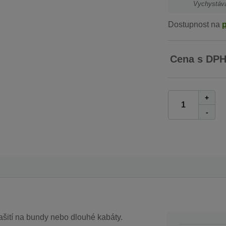
Vychystáv
Dostupnost na
Cena s DP
+
-
šití na bundy nebo dlouhé kabáty.