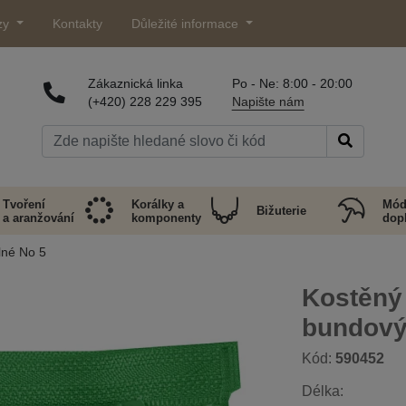
zy
Kontakty
Důležité informace
Zákaznická linka
Po - Ne: 8:00 - 20:00
(+420) 228 229 395
Napište nám
Tvoření
Korálky a
Mód
Bižuterie
a aranžování
komponenty
dop
lné No 5
Kostěný 
bundov
Kód:
590452
Délka: