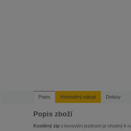
Popis
Hromadný nákup
Dotazy
Popis zboží
Kostěný zip
s kovovým jezdcem je vhodný k na