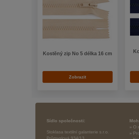
Ko
Kostěný zip No 5 délka 16 cm
Zobrazit
Sídlo společnosti:
Mohl
» O 
Stoklasa textilní galanterie s.r.o.
» Pr
Průmyslová 934/13