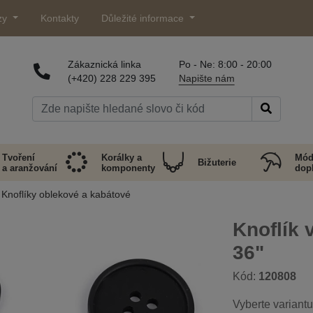
zy
Kontakty
Důležité informace
Zákaznická linka
Po - Ne: 8:00 - 20:00
(+420) 228 229 395
Napište nám
Tvoření
Korálky a
Mód
Bižuterie
a aranžování
komponenty
dop
Knoflíky oblekové a kabátové
Knoflík v
36"
Kód:
120808
Vyberte variantu