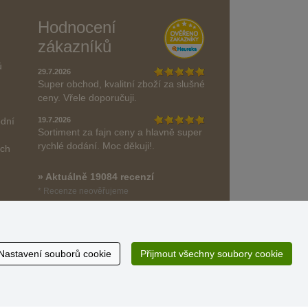
Hodnocení
zákazníků
ů
29.7.2026
Super obchod, kvalitní zboží za slušné
ceny. Vřele doporučuji.
odní
19.7.2026
Sortiment za fajn ceny a hlavně super
rychlé dodání. Moc děkuji!.
ách
» Aktuálně 19084 recenzí
* Recenze neověřujeme
Nastavení souborů cookie
Přijmout všechny soubory cookie