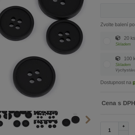
Zvolte balení po
20 k
Skladem
100 
Skladem
Vychystáv
Dostupnost na
Cena s DP
+
-