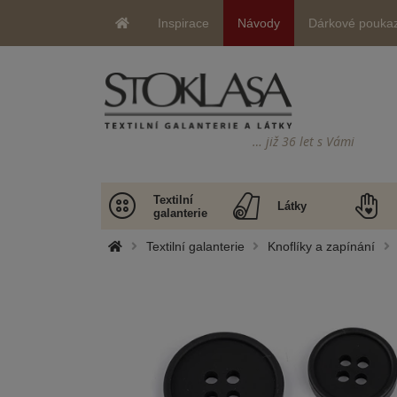
Inspirace
Návody
Dárkové pouka
… již 36 let s Vámi
Textilní
Látky
galanterie
Textilní galanterie
Knoflíky a zapínání