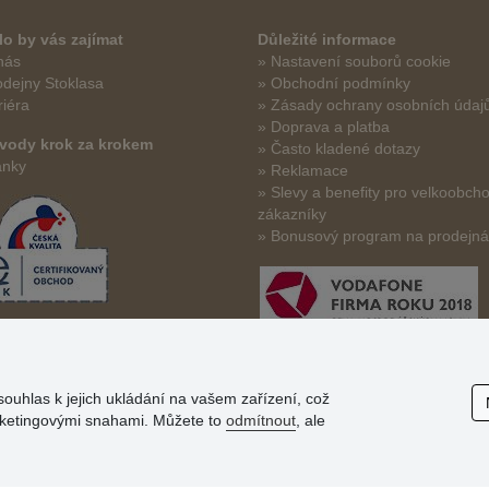
o by vás zajímat
Důležité informace
nás
» Nastavení souborů cookie
odejny Stoklasa
» Obchodní podmínky
riéra
» Zásady ochrany osobních údaj
» Doprava a platba
vody krok za krokem
» Často kladené dotazy
ánky
» Reklamace
» Slevy a benefity pro velkoobch
zákazníky
» Bonusový program na prodejn
souhlas k jejich ukládání na vašem zařízení, což
arketingovými snahami. Můžete to
odmítnout
, ale