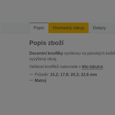
Popis
Hromadný nákup
Dotazy
Popis zboží
Decentní knoflíky
vyniknou na pánských košilí
vyvýšený okraj.
Velikost knoflíků naleznete v
této tabulce
.
Průměr:
15,2; 17,8; 20,3; 22,6 mm
Matný