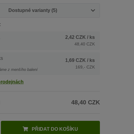
Dostupné varianty (5)
:
2,42 CZK
/ ks
s
48,40 CZK
ks
1,69 CZK
/ ks
169,- CZK
áme z menšího balení
prodejnách
H
48,40 CZK
PŘIDAT DO KOŠÍKU