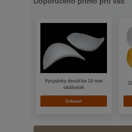
Doporučeno přímo pro vás
Vycpávky tloušťka 10 mm
Z
obšívané
Zobrazit