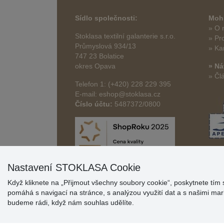
Sídlo společnosti:
Mohl
» O 
Stoklasa textilní galanterie s.r.o.
» Pr
Průmyslová 934/13
» Ka
747 23 Bolatice
okres Opava
» Ná
» Čl
Telefon 1: (+420) 228 229 395
E-mail: eshop@stoklasa.cz
Číslo účtu:
5487372/0800
Nastavení STOKLASA Cookie
Když kliknete na „Přijmout všechny soubory cookie“, poskytnete tím 
pomáhá s navigací na stránce, s analýzou využití dat a s našimi m
budeme rádi, když nám souhlas udělíte.