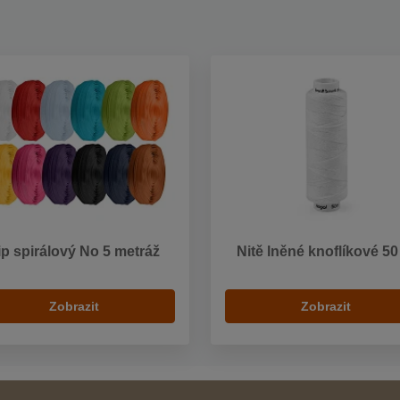
ip spirálový No 5 metráž
Nitě lněné knoflíkové 5
Zobrazit
Zobrazit