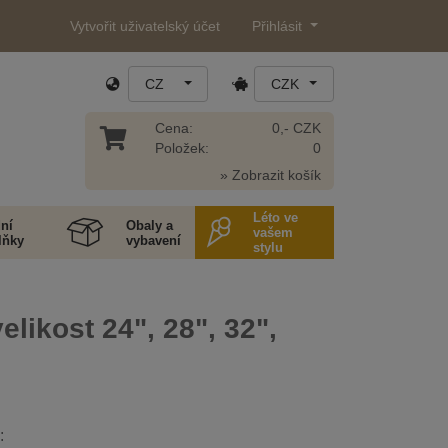
Vytvořit uživatelský účet
Přihlásit
CZ
CZK
Cena:
0,- CZK
Položek:
0
» Zobrazit košík
Léto ve
ní
Obaly a
vašem
lňky
vybavení
stylu
elikost 24", 28", 32",
: