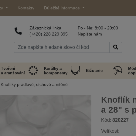
zy
Kontakty
Důležité informace
Zákaznická linka
Po - Ne: 8:00 - 20:00
(+420) 228 229 395
Napište nám
Tvoření
Korálky a
Mód
Bižuterie
a aranžování
komponenty
dop
Knoflíky prádlové, cíchové a nitěné
Knoflík 
a 28" s 
Kód:
820227
Velikost: