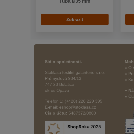
Tuba Ø35 mm
Zobrazit
Sídlo společnosti:
Mohl
» O 
Stoklasa textilní galanterie s.r.o.
» Pr
Průmyslová 934/13
» Ka
747 23 Bolatice
okres Opava
» Ná
» Čl
Telefon 1: (+420) 228 229 395
E-mail: eshop@stoklasa.cz
Číslo účtu:
5487372/0800