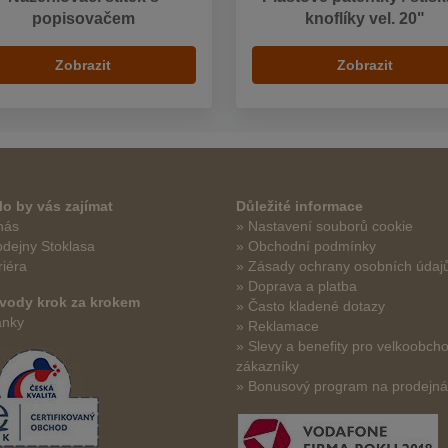
popisovačem
knoflíky vel. 20"
Zobrazit
Zobrazit
o by vás zajímat
Důležité informace
nás
» Nastavení souborů cookie
odejny Stoklasa
» Obchodní podmínky
riéra
» Zásady ochrany osobních údaj
» Doprava a platba
vody krok za krokem
» Často kladené dotazy
ánky
» Reklamace
» Slevy a benefity pro velkoobch
zákazníky
» Bonusový program na prodejn