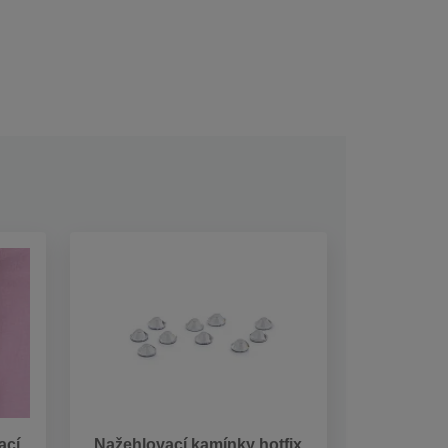
ací
Nažehlovací kamínky hotfix