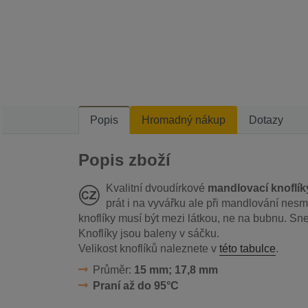
Popis
Hromadný nákup
Dotazy
Popis zboží
Kvalitní dvoudírkové
mandlovací knoflík
prát i na vyvářku ale při mandlování nesm
knoflíky musí být mezi látkou, ne na bubnu. Sn
Knoflíky jsou baleny v sáčku.
Velikost knoflíků naleznete v
této tabulce
.
Průměr:
15 mm; 17,8 mm
Praní až do 95°C