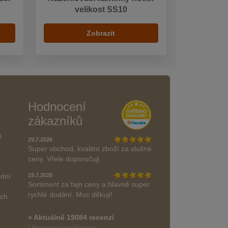
velikost SS10
Zobrazit
Hodnocení
zákazníků
ů
29.7.2026
Super obchod, kvalitní zboží za slušné
ceny. Vřele doporučuji.
odní
19.7.2026
Sortiment za fajn ceny a hlavně super
rychlé dodání. Moc děkuji!.
ách
» Aktuálně 19084 recenzí
* Recenze neověřujeme