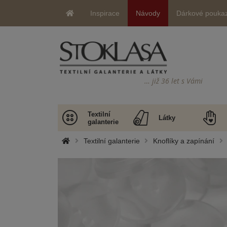
Inspirace
Návody
Dárkové pouka
… již 36 let s Vámi
Textilní
Látky
galanterie
Textilní galanterie
Knoflíky a zapínání