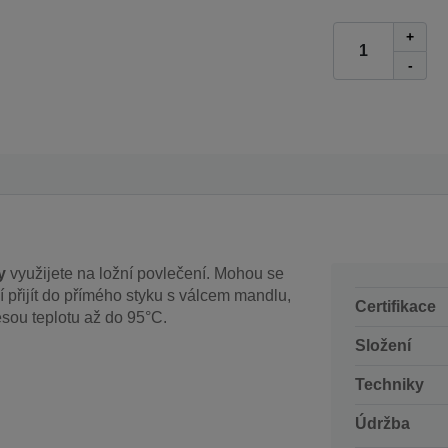
+
-
y
využijete na ložní povlečení. Mohou se
í přijít do přímého styku s válcem mandlu,
Certifikace
esou teplotu až do 95°C.
Složení
Techniky
Údržba