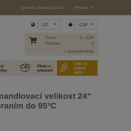
Vytvořit uživatelský účet
Přihlásit
CZ
CZK
Cena:
0,- CZK
Položek:
0
» Zobrazit košík
Léto ve
ní
Obaly a
vašem
lňky
vybavení
stylu
mandlovací velikost 24"
praním do 95°C