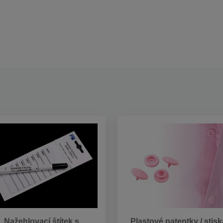
Nažehlovací štítek s
Plastové patentky / stisk