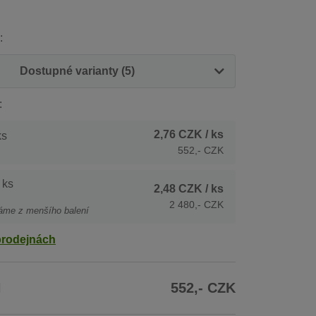
:
Dostupné varianty (5)
:
2,76 CZK
/ ks
ks
552,- CZK
 ks
2,48 CZK
/ ks
2 480,- CZK
áme z menšího balení
prodejnách
H
552,- CZK