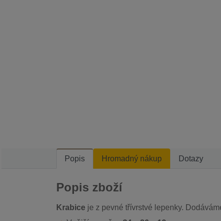
Popis
Hromadný nákup
Dotazy
Popis zboží
Krabice
je z pevné třívrstvé lepenky. Dodáváme