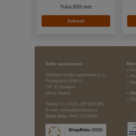
Tuba Ø35 mm
Zobrazit
Sídlo společnosti:
Mohl
» O 
Stoklasa textilní galanterie s.r.o.
» Pr
Průmyslová 934/13
» Ka
747 23 Bolatice
okres Opava
» Ná
» Čl
Telefon 1: (+420) 228 229 395
E-mail: eshop@stoklasa.cz
Číslo účtu:
5487372/0800