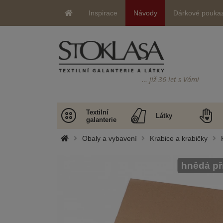
Inspirace
Návody
Dárkové pouka
… již 36 let s Vámi
Textilní
Látky
galanterie
Obaly a vybavení
Krabice a krabičky
hnědá př