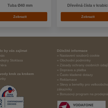
Tuba Ø40 mm
Dřevěná čísla v krabic
Zobrazit
Zobrazit
o by vás zajímat
Důležité informace
nás
» Nastavení souborů cookie
odejny Stoklasa
» Obchodní podmínky
riéra
» Zásady ochrany osobních údaj
» Doprava a platba
vody krok za krokem
» Často kladené dotazy
ánky
» Reklamace
» Slevy a benefity pro velkoobch
zákazníky
» Bonusový program na prodejn