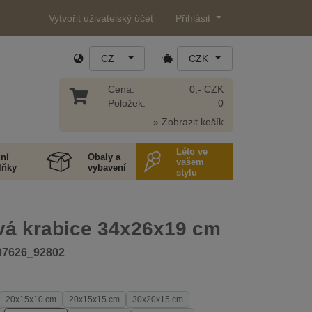
Vytvořit uživatelský účet
Přihlásit
CZ
CZK
Cena:
0,- CZK
Položek:
0
» Zobrazit košík
Léto ve
ní
Obaly a
vašem
lňky
vybavení
stylu
vá krabice 34x26x19 cm
07626_92802
20x15x10 cm
20x15x15 cm
30x20x15 cm