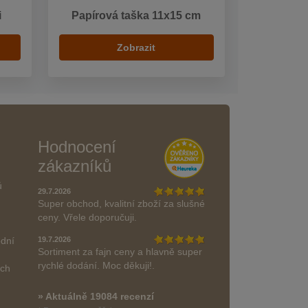
i
Papírová taška 11x15 cm
Zobrazit
Hodnocení
zákazníků
ů
29.7.2026
Super obchod, kvalitní zboží za slušné
ceny. Vřele doporučuji.
odní
19.7.2026
Sortiment za fajn ceny a hlavně super
rychlé dodání. Moc děkuji!.
ách
» Aktuálně 19084 recenzí