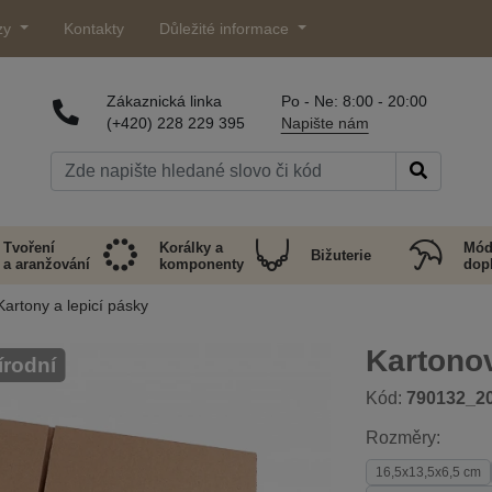
zy
Kontakty
Důležité informace
Zákaznická linka
Po - Ne: 8:00 - 20:00
(+420) 228 229 395
Napište nám
Tvoření
Korálky a
Mód
Bižuterie
a aranžování
komponenty
dop
Kartony a lepicí pásky
Kartono
írodní
Kód:
790132_2
Rozměry:
16,5x13,5x6,5 cm