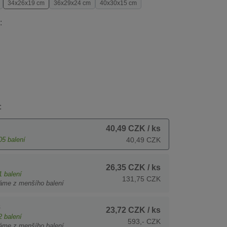
34x26x19 cm
36x29x24 cm
40x30x15 cm
:
:
40,49 CZK
/ ks
05
balení
40,49 CZK
26,35 CZK
/ ks
1
balení
131,75 CZK
áme z menšího balení
s
23,72 CZK
/ ks
2
balení
593,- CZK
áme z menšího balení