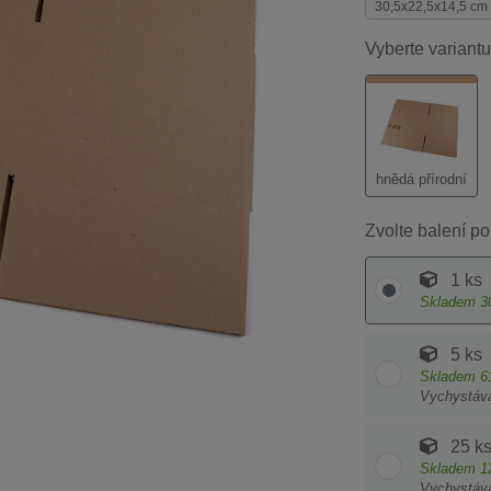
30,5x22,5x14,5 cm
Vyberte variantu
hnědá přírodní
Zvolte balení po
1 ks
Skladem
3
5 ks
Skladem
6
Vychystáv
25 k
Skladem
1
Vychystáv